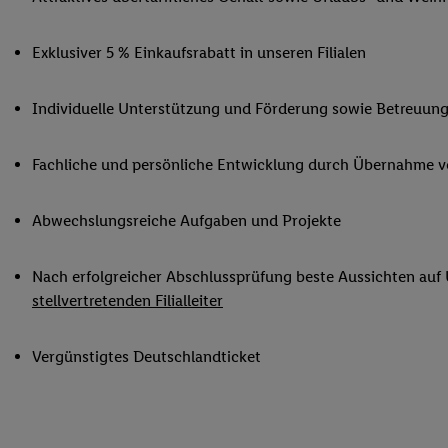
Ihnen personalisierte
auch Ihre in einen Ha
Exklusiver 5 % Einkaufsrabatt in unseren Filialen
Zudem erlauben Sie u
Technologie in den Lid
Individuelle Unterstützung und Förderung sowie Betreuung
Sie verfügbar ist. Wenn
Adresse und einer Kun
werden diese Kennung 
Fachliche und persönliche Entwicklung durch Übernahme 
Lidl-Diensten zu erfas
werden, die von Dritte
Abwechslungsreiche Aufgaben und Projekte
können Ihre Einwilligu
Möglichkeit, Ihre Einw
Nach erfolgreicher Abschlussprüfung beste Aussichten auf
(„consenthub“)
oder üb
stellvertretenden Filialleiter
Marketing“ am unteren 
finden Sie in den
Date
Durch einen Klick auf
Vergünstigtes Deutschlandticket
Klick auf „Zustimmen“
sämtlicher genannten P
Ihre Einwilligung jede