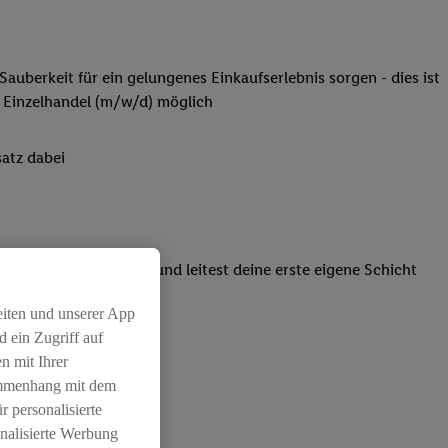
Sauberkeit für ein gelungenes Einkaufserlebnis sorgen - dies ist
 Einzelhandel (m/w/d) möglich
atz dabei
einsatzpläne erstellt und leitest deine erste eigene Schicht
eiten und unserer App
 ein Zugriff auf
n mit Ihrer
ammenhang mit dem
r personalisierte
nalisierte Werbung