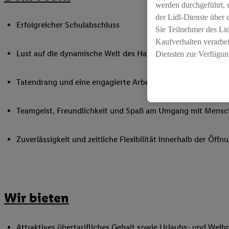
werden durchgeführt, 
der Lidl-Dienste über
Erfolgreicher Schulabschluss
Sie Teilnehmer des Li
Kaufverhalten verarbei
Lust auf die dynamische Welt des Handels
Diensten zur Verfügung
seiner Auftraggeber m
Die Erstellung persona
Tatendrang und eine engagierte Arbeitsweise
angereicherten Profil
Ihr Kaufverhalten in d
Teamgeist, Freundlichkeit und Spaß am Umgang mit Mens
sowie Ihre genauen St
Speichern von und/ od
Zuverlässigkeit und zeitliche Flexibilität innerhalb der Öffnu
(sogenannten Segment
zur Leistungs-/ Erfol
zur technischen Siche
Sofern Sie hier Ihre Z
bestehendes Lidl Plus
Wir bieten
in gemeinsamer Verant
spezielle Online-Kennu
beschriebene Utiq-Ken
Attraktives übertarifliches Gehalt sowie Urlaubs- und Weih