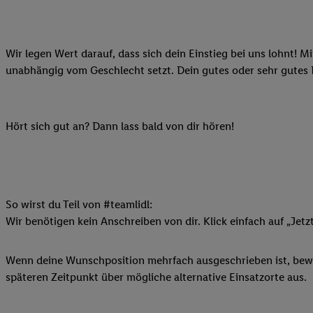
Datenschutzbestimmu
Verwendungszwecke ode
und Funktionen im Ra
Gewährleistung der Si
Wir legen Wert darauf, dass sich dein Einstieg bei uns lohnt! M
Anzeige von Werbung u
unabhängig vom Geschlecht setzt. Dein gutes oder sehr gutes
Verknüpfung verschiede
Messung des Erfolgs 
Technologie für digita
Hört sich gut an? Dann lass bald von dir hören!
Verwendung genauer
oder Zugriff auf I
von Zielgruppen d
reduzierter Daten
So wirst du Teil von #teamlidl:
zur Auswahl person
Wir benötigen kein Anschreiben von dir. Klick einfach auf „Jetz
Liste der Partn
Wenn deine Wunschposition mehrfach ausgeschrieben ist, bewir
späteren Zeitpunkt über mögliche alternative Einsatzorte aus.