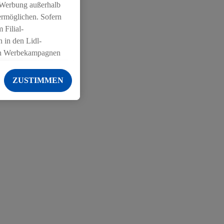
 Werbung außerhalb
ermöglichen. Sofern
 Filial-
 in den Lidl-
on Werbekampagnen
 anderen Diensten
ZUSTIMMEN
ng der Lidl-Dienste,
er Geschlecht -
g einschließlich dem
von Zielgruppen
erarbeitungen auch
on Angeboten sowie
ich in Ihr
ail-Adresse von uns
 um daraus eine
 sogleich
zu erkennen und