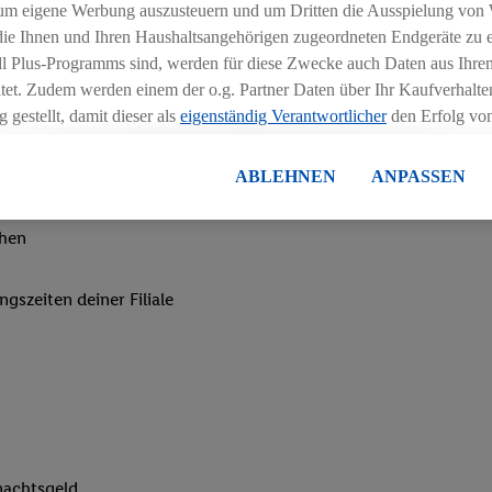
um eigene Werbung auszusteuern und um Dritten die Ausspielung von
 die Ihnen und Ihren Haushaltsangehörigen zugeordneten Endgeräte zu 
dl Plus-Programms sind, werden für diese Zwecke auch Daten aus Ihrem
tet. Zudem werden einem der o.g. Partner Daten über Ihr Kaufverhalten
 gestellt, damit dieser als
eigenständig Verantwortlicher
den Erfolg v
essen kann.
lisierter Werbung basiert auf der Generierung von auch mit Daten von
ABLEHNEN
ANPASSEN
en. Dies umfasst die Zusammenführung von Daten (z.B. über Ihre Nutzu
en Lidl-Diensten, Informationen aus Ihrem Kundenkonto - z.B. Alter od
chen
andortdaten) auch über verschiedene Endgeräte und Lidl-Dienste hinwe
er dem Zugriff auf Informationen auf Ihren Endgeräten zur Erstellung 
ngszeiten deiner Filiale
en). Im Zusammenhang mit dem Ausspielen dieser Werbung erfolgen V
gsmessung der Werbung, zur Zielgruppenforschung, zur Entwicklung v
rung und Optimierung dieser Werbeausspielungen.
ustimmung dazu erteilen und danach ein Lidl Plus-Konto erstellen bzw. s
-Konto einloggen, kann darüber hinaus auch Ihre dort angegebene E-M
wortlichkeit mit einem der oben genannten Partner verwendet werden,
ng zu erstellen (die sogenannte EUID), die wir sodann ähnlich wie die
nung verwenden können, um Sie in von Dritten betriebenen Diensten 
nachtsgeld