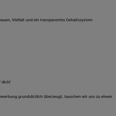
elne
ig benannten Zwecke
g, Bereitstellung und
trauen, Vielfalt und ein transparentes Gehaltssystem
dlichen Quellen,
telter Informationen,
-basierten Utiq-
 Speichern von
ngebote. Analyse
ellen. Verwendung
ung von Profilen
 dich!
Bewerbung grundsätzlich überzeugt, tauschen wir uns zu einem