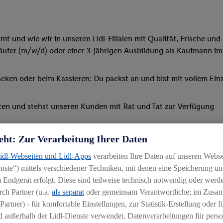
 und wie wir in unseren Lidl-Filialen mit Qualität, Frische und 
ufer (m/w/d) oder einer 3-jährigen Ausbildung als Kaufmann im
ken oder beim Kassieren: Du packst an und bist mit vollem Eins
ten und stehst unseren Kunden mit Rat und Tat zur Verfügung
m Einzelhandel (m/w/d) entscheidest, lernst du, wie man Personal
eht: Zur Verarbeitung Ihrer Daten
Lidl-Webseiten und Lidl-Apps
verarbeiten Ihre Daten auf unseren Webs
Schulungen und spannenden Azubi-Projekten teil
ste“) mittels verschiedener Techniken, mit denen eine Speicherung und
 Endgerät erfolgt. Diese sind teilweise technisch notwendig oder werde
ch Partner (u.a.
als separat
oder gemeinsam Verantwortliche; im Zus
Partner) - für komfortable Einstellungen, zur Statistik-Erstellung oder fü
 außerhalb der Lidl-Dienste verwendet. Datenverarbeitungen für perso