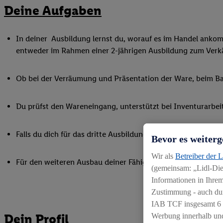
Deine Aufgaben
In deiner Ausbildung lernst du, worauf es im Handel ankommt
entweder im Rahmen einer 2-jährigen Ausbildung zum Verkä
Ob bei der Verräumung und Präsentation der Ware, beim Bac
Du prüfst den Wareneingang, unterstützt bei Inventurarbei
Falls du dich für das dritte Ausbildungsjahr zum Kaufmann i
Bevor es weiterg
Wir als
Betreiber der 
Für den weiteren Ausbau deiner Fähigkeiten nimmst du an 
(gemeinsam: „Lidl-Dien
Informationen in Ihrem
Zustimmung - auch dur
IAB TCF insgesamt
6
Dein Profil
Werbung innerhalb und