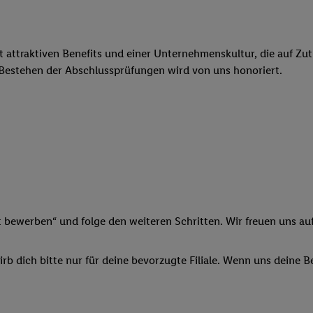
ngen
.
Die Impressen finden Sie hier.
Unter „Anpassen“ können Sie einz
r Partner zulassen; das gilt auch für die nachfolgend schlagwortart
hmen des Einsatzes des IAB TCF für Werbung und Erfolgsmessung:
cherheit, Verhinderung und Aufdeckung von Betrug und Fehlerbehebun
it attraktiven Benefits und einer Unternehmenskultur, die auf Zu
nd Inhalten, Abgleichung und Kombination von Daten aus unterschie
 Bestehen der Abschlussprüfungen wird von uns honoriert.
ner Endgeräte, Identifikation von Geräten anhand automatisch übermit
von Werbekampagnen durch TTD und Nutzung der Telekommunikations
les Marketing, sowie:
 Standortdaten. Erstellung von Profilen für personalisierte Werbung.
nformationen auf einem Endgerät. Entwicklung und Verbesserung der A
urch Statistiken oder Kombinationen von Daten aus verschiedenen Qu
 zur Auswahl von Werbeanzeigen. Messung der Werbeleistung. Verwend
alisierter Werbung.
t bewerben“ und folge den weiteren Schritten. Wir freuen uns auf
er (Lieferanten)
b dich bitte nur für deine bevorzugte Filiale. Wenn uns deine 