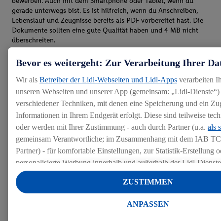
bewerben. Auch mit dem Smartphone oder Tablet, wenn du
gerade unterwegs bist. Es ist hilfreich, wenn du Anschreiben,
Lebenslauf und Zeugnisse bereits als PDF vorbereitet hast. Die
Dokumente sollten eine gute Qualität haben und 4 MB nicht
überschreiten.
Bevor es weitergeht: Zur Verarbeitung Ihrer Da
Wir als
Betreiber der Lidl-Webseiten und Lidl-Apps
verarbeiten I
unseren Webseiten und unserer App (gemeinsam: „Lidl-Dienste“) 
verschiedener Techniken, mit denen eine Speicherung und ein Zug
Informationen in Ihrem Endgerät erfolgt. Diese sind teilweise te
oder werden mit Ihrer Zustimmung - auch durch Partner (u.a.
als 
gemeinsam Verantwortliche; im Zusammenhang mit dem IAB TC
Partner) - für komfortable Einstellungen, zur Statistik-Erstellung o
personalisierte Werbung innerhalb und außerhalb der Lidl-Dienst
Datenverarbeitungen für personalisierte Werbung werden durchge
ZUSTIMMEN
Werbung auszusteuern und um Dritten die Ausspielung von Werb
Lidl-Dienste über die Ihnen und Ihren Haushaltsangehörigen zug
ANPASSEN
Endgeräte zu ermöglichen. Sofern Sie Teilnehmer des Lidl Plus-