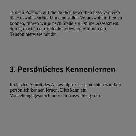
automatisch übermittelter Informationen, Messung des Erfolgs vo
Werbekampagnen durch TTD und Nutzung der Telekommunikatio
Je nach Position, auf die du dich beworben hast, variieren
Utiq-Technologie für digitales Marketing, sowie:
die Auswahlschritte. Um eine solide Vorauswahl treffen zu
können, führen wir je nach Stelle ein Online-Assessment
Verwendung genauer Standortdaten. Erstellung von Profilen für 
durch, machen ein Videointerview oder führen ein
Werbung. Speichern von oder Zugriff auf Informationen auf ei
Telefoninterview mit dir.
Entwicklung und Verbesserung der Angebote. Analyse von Zie
Statistiken oder Kombinationen von Daten aus verschiedenen Q
Verwendung reduzierter Daten zur Auswahl von Werbeanzeige
Werbeleistung. Verwendung von Profilen zur Auswahl personali
3. Persönliches Kennenlernen
Werbung.
Liste der Partner (Lieferanten)
Im letzten Schritt des Auswahlprozesses möchten wir dich
persönlich kennen lernen. Dies kann ein
Vorstellungsgespräch oder ein Auswahltag sein.