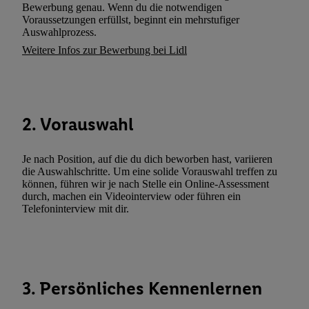
Bewerbung genau. Wenn du die notwendigen
widerrufen, finden Sie in unseren
Datenschutzbestimmungen
.
Die
Voraussetzungen erfüllst, beginnt ein mehrstufiger
Sie hier.
Unter „Anpassen“ können Sie einzelne Verwendungszwe
Auswahlprozess.
zulassen; das gilt auch für die nachfolgend schlagwortartig bena
Weitere Infos zur Bewerbung bei Lidl
Funktionen im Rahmen des Einsatzes des IAB TCF für Werbung
Erfolgsmessung:
Gewährleistung der Sicherheit, Verhinderung und Aufdeckung v
Fehlerbehebung, Bereitstellung und Anzeige von Werbung und In
2. Vorauswahl
Abgleichung und Kombination von Daten aus unterschiedlichen 
Verknüpfung verschiedener Endgeräte, Identifikation von Geräte
Je nach Position, auf die du dich beworben hast, variieren
automatisch übermittelter Informationen, Messung des Erfolgs vo
die Auswahlschritte. Um eine solide Vorauswahl treffen zu
Werbekampagnen durch TTD und Nutzung der Telekommunikatio
können, führen wir je nach Stelle ein Online-Assessment
Utiq-Technologie für digitales Marketing, sowie:
durch, machen ein Videointerview oder führen ein
Telefoninterview mit dir.
Verwendung genauer Standortdaten. Erstellung von Profilen für 
Werbung. Speichern von oder Zugriff auf Informationen auf ei
Entwicklung und Verbesserung der Angebote. Analyse von Zie
Statistiken oder Kombinationen von Daten aus verschiedenen Q
3. Persönliches Kennenlernen
Verwendung reduzierter Daten zur Auswahl von Werbeanzeige
Werbeleistung. Verwendung von Profilen zur Auswahl personali