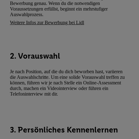
Bewerbung genau. Wenn du die notwendigen
widerrufen, finden Sie in unseren
Datenschutzbestimmungen
.
Die
Voraussetzungen erfüllst, beginnt ein mehrstufiger
Sie hier.
Unter „Anpassen“ können Sie einzelne Verwendungszwe
Auswahlprozess.
zulassen; das gilt auch für die nachfolgend schlagwortartig bena
Weitere Infos zur Bewerbung bei Lidl
Funktionen im Rahmen des Einsatzes des IAB TCF für Werbung
Erfolgsmessung:
Gewährleistung der Sicherheit, Verhinderung und Aufdeckung v
Fehlerbehebung, Bereitstellung und Anzeige von Werbung und In
2. Vorauswahl
Abgleichung und Kombination von Daten aus unterschiedlichen 
Verknüpfung verschiedener Endgeräte, Identifikation von Geräte
Je nach Position, auf die du dich beworben hast, variieren
automatisch übermittelter Informationen, Messung des Erfolgs vo
die Auswahlschritte. Um eine solide Vorauswahl treffen zu
Werbekampagnen durch TTD und Nutzung der Telekommunikatio
können, führen wir je nach Stelle ein Online-Assessment
Utiq-Technologie für digitales Marketing, sowie:
durch, machen ein Videointerview oder führen ein
Telefoninterview mit dir.
Verwendung genauer Standortdaten. Erstellung von Profilen für 
Werbung. Speichern von oder Zugriff auf Informationen auf ei
Entwicklung und Verbesserung der Angebote. Analyse von Zie
Statistiken oder Kombinationen von Daten aus verschiedenen Q
3. Persönliches Kennenlernen
Verwendung reduzierter Daten zur Auswahl von Werbeanzeige
Werbeleistung. Verwendung von Profilen zur Auswahl personali