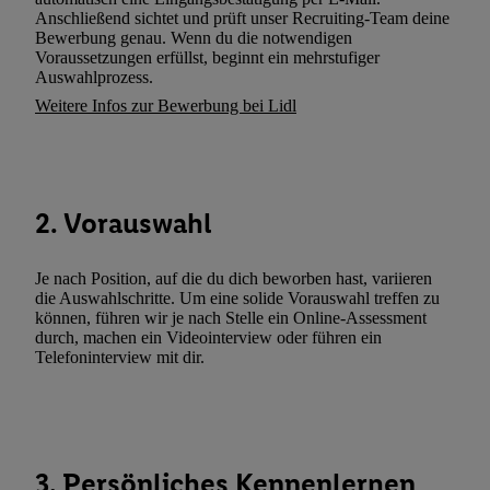
und zu Ihrem Recht, Ihre Einwilligung jederzeit mit Wirkung für 
Anschließend sichtet und prüft unser Recruiting-Team deine
Bewerbung genau. Wenn du die notwendigen
widerrufen, finden Sie in unseren
Datenschutzbestimmungen
.
Die
Voraussetzungen erfüllst, beginnt ein mehrstufiger
Sie hier.
Unter „Anpassen“ können Sie einzelne Verwendungszwe
Auswahlprozess.
zulassen; das gilt auch für die nachfolgend schlagwortartig bena
Weitere Infos zur Bewerbung bei Lidl
Funktionen im Rahmen des Einsatzes des IAB TCF für Werbung
Erfolgsmessung:
Gewährleistung der Sicherheit, Verhinderung und Aufdeckung v
Fehlerbehebung, Bereitstellung und Anzeige von Werbung und In
2. Vorauswahl
Abgleichung und Kombination von Daten aus unterschiedlichen 
Verknüpfung verschiedener Endgeräte, Identifikation von Geräte
automatisch übermittelter Informationen, Messung des Erfolgs vo
Je nach Position, auf die du dich beworben hast, variieren
die Auswahlschritte. Um eine solide Vorauswahl treffen zu
Werbekampagnen durch TTD und Nutzung der Telekommunikatio
können, führen wir je nach Stelle ein Online-Assessment
Utiq-Technologie für digitales Marketing, sowie:
durch, machen ein Videointerview oder führen ein
Telefoninterview mit dir.
Verwendung genauer Standortdaten. Erstellung von Profilen für 
Werbung. Speichern von oder Zugriff auf Informationen auf ei
Entwicklung und Verbesserung der Angebote. Analyse von Zie
Statistiken oder Kombinationen von Daten aus verschiedenen Q
Verwendung reduzierter Daten zur Auswahl von Werbeanzeige
3. Persönliches Kennenlernen