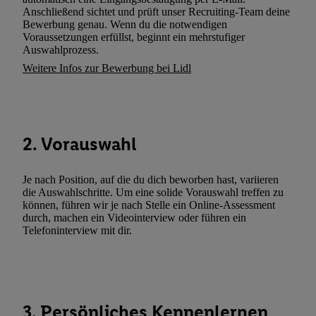
und zu Ihrem Recht, Ihre Einwilligung jederzeit mit Wirkung für 
Anschließend sichtet und prüft unser Recruiting-Team deine
Bewerbung genau. Wenn du die notwendigen
widerrufen, finden Sie in unseren
Datenschutzbestimmungen
.
Die
Voraussetzungen erfüllst, beginnt ein mehrstufiger
Sie hier.
Unter „Anpassen“ können Sie einzelne Verwendungszwe
Auswahlprozess.
zulassen; das gilt auch für die nachfolgend schlagwortartig bena
Weitere Infos zur Bewerbung bei Lidl
Funktionen im Rahmen des Einsatzes des IAB TCF für Werbung
Erfolgsmessung:
Gewährleistung der Sicherheit, Verhinderung und Aufdeckung v
Fehlerbehebung, Bereitstellung und Anzeige von Werbung und In
2. Vorauswahl
Abgleichung und Kombination von Daten aus unterschiedlichen 
Verknüpfung verschiedener Endgeräte, Identifikation von Geräte
automatisch übermittelter Informationen, Messung des Erfolgs vo
Je nach Position, auf die du dich beworben hast, variieren
die Auswahlschritte. Um eine solide Vorauswahl treffen zu
Werbekampagnen durch TTD und Nutzung der Telekommunikatio
können, führen wir je nach Stelle ein Online-Assessment
Utiq-Technologie für digitales Marketing, sowie:
durch, machen ein Videointerview oder führen ein
Telefoninterview mit dir.
Verwendung genauer Standortdaten. Erstellung von Profilen für 
Werbung. Speichern von oder Zugriff auf Informationen auf ei
Entwicklung und Verbesserung der Angebote. Analyse von Zie
Statistiken oder Kombinationen von Daten aus verschiedenen Q
Verwendung reduzierter Daten zur Auswahl von Werbeanzeige
3. Persönliches Kennenlernen