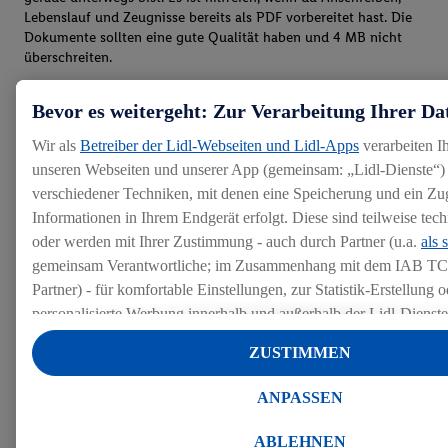
Lebenslauf und Zeugnisse bereits als PDF vorbereitet hast. Die
Dokumente sollten eine gute Qualität haben und 4 MB nicht
überschreiten.
Bevor es weitergeht: Zur Verarbeitung Ihrer Da
Wir als
Betreiber der Lidl-Webseiten und Lidl-Apps
verarbeiten I
unseren Webseiten und unserer App (gemeinsam: „Lidl-Dienste“) 
verschiedener Techniken, mit denen eine Speicherung und ein Zug
Informationen in Ihrem Endgerät erfolgt. Diese sind teilweise te
oder werden mit Ihrer Zustimmung - auch durch Partner (u.a.
als 
gemeinsam Verantwortliche; im Zusammenhang mit dem IAB TC
Partner) - für komfortable Einstellungen, zur Statistik-Erstellung o
personalisierte Werbung innerhalb und außerhalb der Lidl-Dienst
Datenverarbeitungen für personalisierte Werbung werden durchge
ZUSTIMMEN
Werbung auszusteuern und um Dritten die Ausspielung von Werb
Lidl-Dienste über die Ihnen und Ihren Haushaltsangehörigen zug
ANPASSEN
Endgeräte zu ermöglichen. Sofern Sie Teilnehmer des Lidl Plus-
werden für diese Zwecke auch Daten aus Ihrem Filial-Kaufverhalte
ABLEHNEN