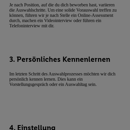
Werbekampagnen durch TTD und Nutzung der Telekommunikatio
Je nach Position, auf die du dich beworben hast, variieren
Utiq-Technologie für digitales Marketing, sowie:
die Auswahlschritte. Um eine solide Vorauswahl treffen zu
können, führen wir je nach Stelle ein Online-Assessment
Verwendung genauer Standortdaten. Erstellung von Profilen für 
durch, machen ein Videointerview oder führen ein
Telefoninterview mit dir.
Werbung. Speichern von oder Zugriff auf Informationen auf ei
Entwicklung und Verbesserung der Angebote. Analyse von Zie
Statistiken oder Kombinationen von Daten aus verschiedenen Q
Verwendung reduzierter Daten zur Auswahl von Werbeanzeige
Werbeleistung. Verwendung von Profilen zur Auswahl personali
3. Persönliches Kennenlernen
Werbung.
Liste der Partner (Lieferanten)
Im letzten Schritt des Auswahlprozesses möchten wir dich
persönlich kennen lernen. Dies kann ein
Vorstellungsgespräch oder ein Auswahltag sein.
4. Einstellung