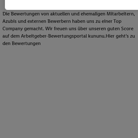
Zudem werden einem der o.g. Partner Daten über Ihr Kaufverhalte
Diensten zur Verfügung gestellt, damit dieser als
eigenständig Ver
Die Bewertungen von aktuellen und ehemaligen Mitarbeitern,
Erfolg von Werbekampagnen seiner Auftraggeber messen kann.
Azubis und externen Bewerbern haben uns zu einer Top
Die Erstellung personalisierter Werbung basiert auf der Generier
Company gemacht. Wir freuen uns über unseren guten Score
Daten von anderen Diensten angereicherten Profilen. Dies umfasst
auf dem Arbeitgeber-Bewertungsportal kununu.Hier geht's zu
Zusammenführung von Daten (z.B. über Ihre Nutzung der Lidl-Di
den Bewertungen
Kaufverhalten in den Lidl-Diensten, Informationen aus Ihrem Ku
Alter oder Geschlecht - sowie Ihre genauen Standortdaten) auch 
Endgeräte und Lidl-Dienste hinweg einschließlich dem Speichern
dem Zugriff auf Informationen auf Ihren Endgeräten zur Erstellu
Zielgruppen (sogenannten Segmenten). Im Zusammenhang mit d
dieser Werbung erfolgen Verarbeitungen auch zur Leistungs-/ Er
Werbung, zur Zielgruppenforschung, zur Entwicklung von Angeb
technischen Sicherung und Optimierung dieser Werbeausspielung
Sofern Sie hier Ihre Zustimmung dazu erteilen und danach ein Li
erstellen bzw. sich in Ihr bestehendes Lidl Plus-Konto einloggen,
hinaus auch Ihre dort angegebene E-Mail-Adresse von uns in ge
Verantwortlichkeit mit einem der oben genannten Partner verwen
daraus eine spezielle Online-Kennung zu erstellen (die sogenannt