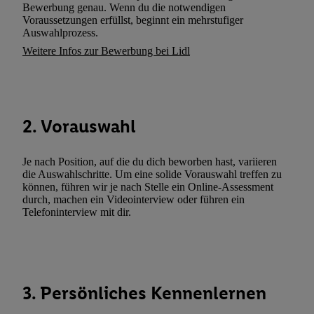
Bewerbung genau. Wenn du die notwendigen
widerrufen, finden Sie in unseren
Datenschutzbestimmungen
.
Die
Voraussetzungen erfüllst, beginnt ein mehrstufiger
Sie hier.
Unter „Anpassen“ können Sie einzelne Verwendungszwe
Auswahlprozess.
zulassen; das gilt auch für die nachfolgend schlagwortartig bena
Weitere Infos zur Bewerbung bei Lidl
Funktionen im Rahmen des Einsatzes des IAB TCF für Werbung
Erfolgsmessung:
Gewährleistung der Sicherheit, Verhinderung und Aufdeckung v
Fehlerbehebung, Bereitstellung und Anzeige von Werbung und In
2. Vorauswahl
Abgleichung und Kombination von Daten aus unterschiedlichen 
Verknüpfung verschiedener Endgeräte, Identifikation von Geräte
Je nach Position, auf die du dich beworben hast, variieren
automatisch übermittelter Informationen, Messung des Erfolgs vo
die Auswahlschritte. Um eine solide Vorauswahl treffen zu
Werbekampagnen durch TTD und Nutzung der Telekommunikatio
können, führen wir je nach Stelle ein Online-Assessment
Utiq-Technologie für digitales Marketing, sowie:
durch, machen ein Videointerview oder führen ein
Telefoninterview mit dir.
Verwendung genauer Standortdaten. Erstellung von Profilen für 
Werbung. Speichern von oder Zugriff auf Informationen auf ei
Entwicklung und Verbesserung der Angebote. Analyse von Zie
Statistiken oder Kombinationen von Daten aus verschiedenen Q
3. Persönliches Kennenlernen
Verwendung reduzierter Daten zur Auswahl von Werbeanzeige
Werbeleistung. Verwendung von Profilen zur Auswahl personali