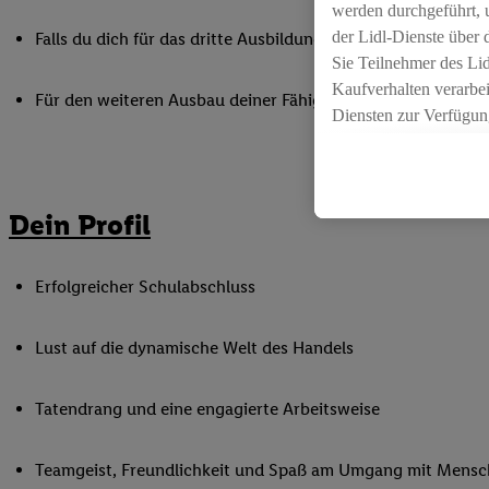
werden durchgeführt, 
der Lidl-Dienste über
Falls du dich für das dritte Ausbildungsjahr zum Kaufmann i
Sie Teilnehmer des Li
Kaufverhalten verarbei
Für den weiteren Ausbau deiner Fähigkeiten nimmst du an 
Diensten zur Verfügung
seiner Auftraggeber m
Die Erstellung persona
angereicherten Profil
Dein Profil
Ihr Kaufverhalten in d
sowie Ihre genauen St
Speichern von und/ od
Erfolgreicher Schulabschluss
(sogenannten Segment
zur Leistungs-/ Erfol
Lust auf die dynamische Welt des Handels
zur technischen Siche
Sofern Sie hier Ihre Z
bestehendes Lidl Plus
Tatendrang und eine engagierte Arbeitsweise
in gemeinsamer Verant
spezielle Online-Kennu
Teamgeist, Freundlichkeit und Spaß am Umgang mit Mens
beschriebene Utiq-Ken