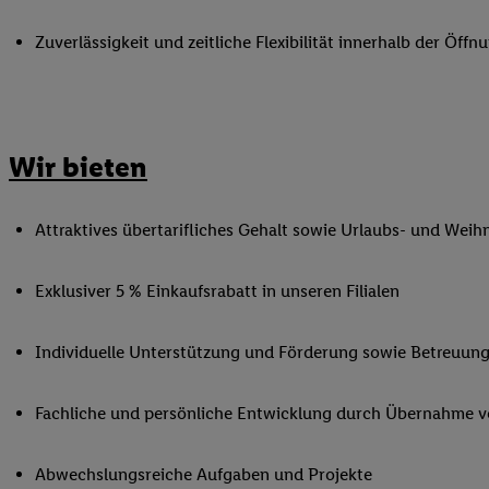
Ihnen personalisierte
Zuverlässigkeit und zeitliche Flexibilität innerhalb der Öffnu
auch Ihre in einen Ha
Zudem erlauben Sie u
Technologie in den Lid
Sie verfügbar ist. Wenn
Adresse und einer Kun
Wir bieten
werden diese Kennung 
Lidl-Diensten zu erfas
Attraktives übertarifliches Gehalt sowie Urlaubs- und Weih
werden, die von Dritte
können Ihre Einwilligu
Möglichkeit, Ihre Einw
Exklusiver 5 % Einkaufsrabatt in unseren Filialen
(„consenthub“)
oder üb
Marketing“ am unteren 
Individuelle Unterstützung und Förderung sowie Betreuung
finden Sie in den
Date
Durch einen Klick auf
Fachliche und persönliche Entwicklung durch Übernahme 
Klick auf „Zustimmen“
sämtlicher genannten P
Ihre Einwilligung jede
Abwechslungsreiche Aufgaben und Projekte