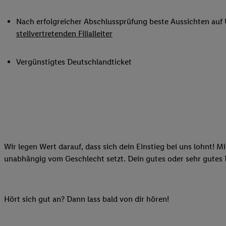
Datenschutzbestimmu
Verwendungszwecke ode
Nach erfolgreicher Abschlussprüfung beste Aussichten auf
und Funktionen im Ra
stellvertretenden Filialleiter
Gewährleistung der Si
Anzeige von Werbung u
Vergünstigtes Deutschlandticket
Verknüpfung verschiede
Messung des Erfolgs 
Technologie für digita
Verwendung genauer
oder Zugriff auf I
von Zielgruppen d
reduzierter Daten
Wir legen Wert darauf, dass sich dein Einstieg bei uns lohnt! M
zur Auswahl person
unabhängig vom Geschlecht setzt. Dein gutes oder sehr gutes
Liste der Partn
Hört sich gut an? Dann lass bald von dir hören!