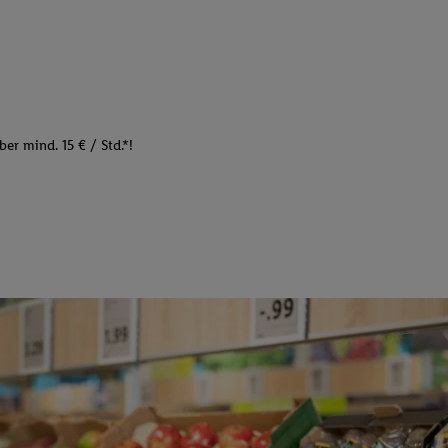
er mind. 15 € / Std.*!