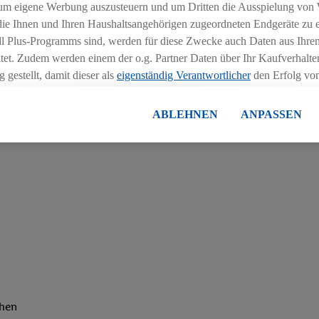
um eigene Werbung auszusteuern und um Dritten die Ausspielung von
 die Ihnen und Ihren Haushaltsangehörigen zugeordneten Endgeräte zu 
m Einzelhandel (m/w/d) entscheidest, lernst du, wie man Personal
dl Plus-Programms sind, werden für diese Zwecke auch Daten aus Ihrem
tet. Zudem werden einem der o.g. Partner Daten über Ihr Kaufverhalten
Schulungen und spannenden Azubi-Projekten teil
 gestellt, damit dieser als
eigenständig Verantwortlicher
den Erfolg v
essen kann.
lisierter Werbung basiert auf der Generierung von auch mit Daten von
ABLEHNEN
ANPASSEN
en. Dies umfasst die Zusammenführung von Daten (z.B. über Ihre Nutzu
en Lidl-Diensten, Informationen aus Ihrem Kundenkonto - z.B. Alter od
andortdaten) auch über verschiedene Endgeräte und Lidl-Dienste hinwe
er dem Zugriff auf Informationen auf Ihren Endgeräten zur Erstellung 
en). Im Zusammenhang mit dem Ausspielen dieser Werbung erfolgen V
gsmessung der Werbung, zur Zielgruppenforschung, zur Entwicklung v
rung und Optimierung dieser Werbeausspielungen.
ustimmung dazu erteilen und danach ein Lidl Plus-Konto erstellen bzw. s
-Konto einloggen, kann darüber hinaus auch Ihre dort angegebene E-M
wortlichkeit mit einem der oben genannten Partner verwendet werden,
ng zu erstellen (die sogenannte EUID), die wir sodann ähnlich wie die
chen
nung verwenden können, um Sie in von Dritten betriebenen Diensten 