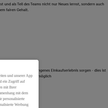
st und als Teil des Teams nicht nur Neues lernst, sondern auch
em fairen Gehalt.
Sauberkeit für ein gelungenes Einkaufserlebnis sorgen - dies ist
eiten und unserer App
 Einzelhandel (m/w/d) möglich
 ein Zugriff auf
n mit Ihrer
atz dabei
ammenhang mit dem
r personalisierte
nalisierte Werbung