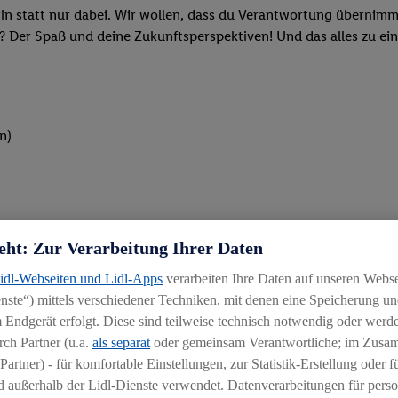
rin statt nur dabei. Wir wollen, dass du Verantwortung übernimm
? Der Spaß und deine Zukunftsperspektiven! Und das alles zu ein
n)
eht: Zur Verarbeitung Ihrer Daten
 und wie wir in unseren Lidl-Filialen mit Qualität, Frische und 
Lidl-Webseiten und Lidl-Apps
verarbeiten Ihre Daten auf unseren Webs
ufer (m/w/d) oder einer 3-jährigen Ausbildung als Kaufmann im
ste“) mittels verschiedener Techniken, mit denen eine Speicherung und
 Endgerät erfolgt. Diese sind teilweise technisch notwendig oder werde
ken oder beim Kassieren: Du packst an und bist mit vollem Eins
ch Partner (u.a.
als separat
oder gemeinsam Verantwortliche; im Zus
Partner) - für komfortable Einstellungen, zur Statistik-Erstellung oder fü
ten und stehst unseren Kunden mit Rat und Tat zur Verfügung
 außerhalb der Lidl-Dienste verwendet. Datenverarbeitungen für perso