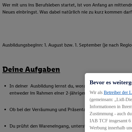
Wer mit uns ins Berufsleben startet, ist von Anfang an mittend
Neues einbringst. Was dabei natürlich nie zu kurz kommen darf
Ausbildungsbeginn: 1. August bzw. 1. September (je nach Regio
Deine Aufgaben
Bevor es weiterg
In deiner Ausbildung lernst du, worauf es im Handel ankommt
Wir als
Betreiber der 
entweder im Rahmen einer 2-jährigen Ausbildung zum Verkä
(gemeinsam: „Lidl-Dien
Informationen in Ihrem
Ob bei der Verräumung und Präsentation der Ware, beim Bac
Zustimmung - auch dur
IAB TCF insgesamt
6
Du prüfst den Wareneingang, unterstützt bei Inventurarbei
Werbung innerhalb und