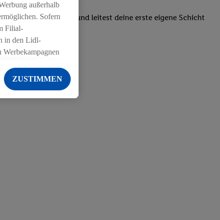
 Werbung außerhalb
ermöglichen. Sofern
einsatzpläne erstellt und leitest deine erste eigene Schicht
 Filial-
 in den Lidl-
on Werbekampagnen
 anderen Diensten
ZUSTIMMEN
ng der Lidl-Dienste,
er Geschlecht -
g einschließlich dem
von Zielgruppen
erarbeitungen auch
on Angeboten sowie
ich in Ihr
ail-Adresse von uns
 um daraus eine
 sogleich
zu erkennen und