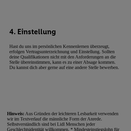
Werbung. Speichern von oder Zugriff auf Informationen auf ei
Entwicklung und Verbesserung der Angebote. Analyse von Zie
Statistiken oder Kombinationen von Daten aus verschiedenen Q
Verwendung reduzierter Daten zur Auswahl von Werbeanzeige
4. Einstellung
Werbeleistung. Verwendung von Profilen zur Auswahl personali
Werbung.
Hast du uns im persönlichen Kennenlernen überzeugt,
Liste der Partner (Lieferanten)
erfolgen Vertragsunterzeichnung und Einstellung. Sollten
deine Qualifikationen nicht mit den Anforderungen an die
Stelle übereinstimmen, kann es zu einer Absage kommen.
Du kannst dich aber gerne auf eine andere Stelle bewerben.
Hinweis:
Aus Gründen der leichteren Lesbarkeit verwenden
wir im Textverlauf die männliche Form der Anrede.
Selbstverständlich sind bei Lidl Menschen jeder
Geschlechtsidentität willkommen. * Mindesteinstiegslohn für