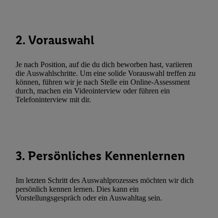
Durch einen Klick auf „Ablehnen“ können Sie nur den Einsatz n
Techniken zulassen. Durch einen Klick auf „Zustimmen“ stimmen 
Verarbeitungen zu sämtlichen vorgenannten Zwecken unter Einbi
2. Vorauswahl
genannten Partner zu. Weitere Informationen, auch zur Speicherd
und zu Ihrem Recht, Ihre Einwilligung jederzeit mit Wirkung für 
Je nach Position, auf die du dich beworben hast, variieren
widerrufen, finden Sie in unseren
Datenschutzbestimmungen
.
Die
die Auswahlschritte. Um eine solide Vorauswahl treffen zu
Sie hier.
Unter „Anpassen“ können Sie einzelne Verwendungszwe
können, führen wir je nach Stelle ein Online-Assessment
durch, machen ein Videointerview oder führen ein
zulassen; das gilt auch für die nachfolgend schlagwortartig bena
Telefoninterview mit dir.
Funktionen im Rahmen des Einsatzes des IAB TCF für Werbung
Erfolgsmessung:
Gewährleistung der Sicherheit, Verhinderung und Aufdeckung v
Fehlerbehebung, Bereitstellung und Anzeige von Werbung und In
Abgleichung und Kombination von Daten aus unterschiedlichen 
3. Persönliches Kennenlernen
Verknüpfung verschiedener Endgeräte, Identifikation von Geräte
automatisch übermittelter Informationen, Messung des Erfolgs vo
Im letzten Schritt des Auswahlprozesses möchten wir dich
Werbekampagnen durch TTD und Nutzung der Telekommunikatio
persönlich kennen lernen. Dies kann ein
Vorstellungsgespräch oder ein Auswahltag sein.
Utiq-Technologie für digitales Marketing, sowie:
Verwendung genauer Standortdaten. Erstellung von Profilen für 