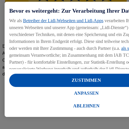
Bevor es weitergeht: Zur Verarbeitung Ihrer Da
Wir als
Betreiber der Lidl-Webseiten und Lidl-Apps
verarbeiten I
unseren Webseiten und unserer App (gemeinsam: „Lidl-Dienste“) 
verschiedener Techniken, mit denen eine Speicherung und ein Zug
Informationen in Ihrem Endgerät erfolgt. Diese sind teilweise te
Die Bewertungen von aktuellen und ehemaligen Mitarbeitern,
oder werden mit Ihrer Zustimmung - auch durch Partner (u.a.
als 
Azubis und externen Bewerbern haben uns zu einer Top
gemeinsam Verantwortliche; im Zusammenhang mit dem IAB TC
Company gemacht. Wir freuen uns über unseren guten Score
Partner) - für komfortable Einstellungen, zur Statistik-Erstellung o
auf dem Arbeitgeber-Bewertungsportal kununu.Hier geht's zu
personalisierte Werbung innerhalb und außerhalb der Lidl-Dienst
den Bewertungen
Datenverarbeitungen für personalisierte Werbung werden durchge
ZUSTIMMEN
Werbung auszusteuern und um Dritten die Ausspielung von Werb
Lidl-Dienste über die Ihnen und Ihren Haushaltsangehörigen zug
ANPASSEN
Endgeräte zu ermöglichen. Sofern Sie Teilnehmer des Lidl Plus-
werden für diese Zwecke auch Daten aus Ihrem Filial-Kaufverhalte
ABLEHNEN
Zudem werden einem der o.g. Partner Daten über Ihr Kaufverhalte
Diensten zur Verfügung gestellt, damit dieser als
eigenständig Ver
Erfolg von Werbekampagnen seiner Auftraggeber messen kann.