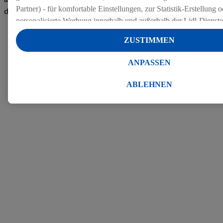
Partner) - für komfortable Einstellungen, zur Statistik-Erstellung o
den Bewertungen
personalisierte Werbung innerhalb und außerhalb der Lidl-Dienst
Datenverarbeitungen für personalisierte Werbung werden durchge
ZUSTIMMEN
Werbung auszusteuern und um Dritten die Ausspielung von Werb
Lidl-Dienste über die Ihnen und Ihren Haushaltsangehörigen zug
ANPASSEN
Endgeräte zu ermöglichen. Sofern Sie Teilnehmer des Lidl Plus-
werden für diese Zwecke auch Daten aus Ihrem Filial-Kaufverhalte
ABLEHNEN
Zudem werden einem der o.g. Partner Daten über Ihr Kaufverhalte
Diensten zur Verfügung gestellt, damit dieser als
eigenständig Ver
Erfolg von Werbekampagnen seiner Auftraggeber messen kann.
Die Erstellung personalisierter Werbung basiert auf der Generier
Daten von anderen Diensten angereicherten Profilen. Dies umfasst
Zusammenführung von Daten (z.B. über Ihre Nutzung der Lidl-Di
Kaufverhalten in den Lidl-Diensten, Informationen aus Ihrem Ku
Alter oder Geschlecht - sowie Ihre genauen Standortdaten) auch 
Endgeräte und Lidl-Dienste hinweg einschließlich dem Speichern
dem Zugriff auf Informationen auf Ihren Endgeräten zur Erstellu
Zielgruppen (sogenannten Segmenten). Im Zusammenhang mit d