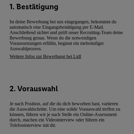
Kennung verwenden, um Sie wiederzuerkennen und Erkenntnisse
1. Bestätigung
Nutzungsverhalten in den Lidl-Diensten zu erfassen. Insbesonder
mittels dieser Technologie auch auf Diensten wiedererkannt werd
Ist deine Bewerbung bei uns eingegangen, bekommst du
Dritten betrieben werden, damit wir Ihnen dort personalisierte W
automatisch eine Eingangsbestätigung per E-Mail.
können. Sie können Ihre Einwilligung speziell zur Nutzung der U
Anschließend sichtet und prüft unser Recruiting-Team deine
Bewerbung genau. Wenn du die notwendigen
zusätzlich zur weiter unten erläuterten Möglichkeit, Ihre Einwilli
Voraussetzungen erfüllst, beginnt ein mehrstufiger
widerrufen - jederzeit auch über
das Datenschutzportal von Utiq
Auswahlprozess.
(„consenthub“)
oder über „Anpassen“/„Nutzung der Telekommunik
Weitere Infos zur Bewerbung bei Lidl
Utiq-Technologie für digitales Marketing“ am unteren Ende diese
(nur für die Lidl-Dienste) widerrufen. Weitere Informationen finde
den
Datenschutzbestimmungen von Utiq
.
Durch einen Klick auf „Ablehnen“ können Sie nur den Einsatz n
2. Vorauswahl
Techniken zulassen. Durch einen Klick auf „Zustimmen“ stimmen 
Verarbeitungen zu sämtlichen vorgenannten Zwecken unter Einbi
genannten Partner zu. Weitere Informationen, auch zur Speicherd
Je nach Position, auf die du dich beworben hast, variieren
die Auswahlschritte. Um eine solide Vorauswahl treffen zu
und zu Ihrem Recht, Ihre Einwilligung jederzeit mit Wirkung für 
können, führen wir je nach Stelle ein Online-Assessment
widerrufen, finden Sie in unseren
Datenschutzbestimmungen
.
Die
durch, machen ein Videointerview oder führen ein
Sie hier.
Unter „Anpassen“ können Sie einzelne Verwendungszwe
Telefoninterview mit dir.
zulassen; das gilt auch für die nachfolgend schlagwortartig bena