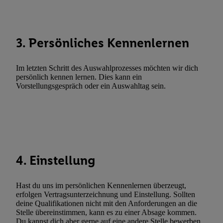
Funktionen im Rahmen des Einsatzes des IAB TCF für Werbung
Erfolgsmessung:
Gewährleistung der Sicherheit, Verhinderung und Aufdeckung v
3. Persönliches Kennenlernen
Fehlerbehebung, Bereitstellung und Anzeige von Werbung und In
Abgleichung und Kombination von Daten aus unterschiedlichen 
Im letzten Schritt des Auswahlprozesses möchten wir dich
Verknüpfung verschiedener Endgeräte, Identifikation von Geräte
persönlich kennen lernen. Dies kann ein
automatisch übermittelter Informationen, Messung des Erfolgs vo
Vorstellungsgespräch oder ein Auswahltag sein.
Werbekampagnen durch TTD und Nutzung der Telekommunikatio
Utiq-Technologie für digitales Marketing, sowie:
Verwendung genauer Standortdaten. Erstellung von Profilen für 
Werbung. Speichern von oder Zugriff auf Informationen auf ei
Entwicklung und Verbesserung der Angebote. Analyse von Zie
4. Einstellung
Statistiken oder Kombinationen von Daten aus verschiedenen Q
Verwendung reduzierter Daten zur Auswahl von Werbeanzeige
Werbeleistung. Verwendung von Profilen zur Auswahl personali
Hast du uns im persönlichen Kennenlernen überzeugt,
Werbung.
erfolgen Vertragsunterzeichnung und Einstellung. Sollten
deine Qualifikationen nicht mit den Anforderungen an die
Liste der Partner (Lieferanten)
Stelle übereinstimmen, kann es zu einer Absage kommen.
Du kannst dich aber gerne auf eine andere Stelle bewerben.