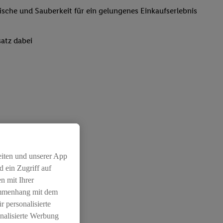
rische und Sauberkeit für ein gelungenes Einkaufserlebnis
atz dabei
eiten und unserer App
 ein Zugriff auf
n mit Ihrer
ammenhang mit dem
r personalisierte
nalisierte Werbung