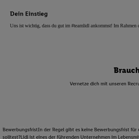
Datenschutzbestimmu
Verwendungszwecke ode
Dein Einstieg
und Funktionen im Ra
Gewährleistung der Si
Uns ist wichtig, dass du gut im #teamlidl ankommst! Im Rahmen dei
Anzeige von Werbung u
Verknüpfung verschiede
Messung des Erfolgs 
Technologie für digita
Verwendung genauer
Brauch
oder Zugriff auf I
von Zielgruppen d
Vernetze dich mit unseren Recru
reduzierter Daten
zur Auswahl person
Liste der Partn
BewerbungsfristIn der Regel gibt es keine Bewerbungsfrist für 
solltest?Lidl ist eines der führenden Unternehmen im Lebensmit