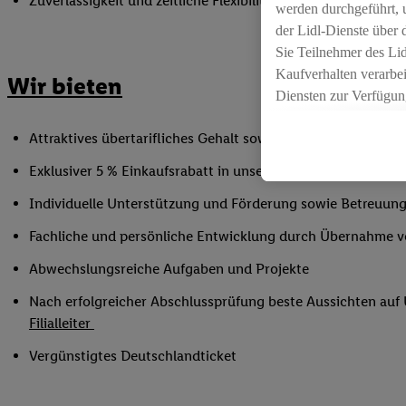
Zuverlässigkeit und zeitliche Flexibilität innerhalb der Öffnu
werden durchgeführt, 
der Lidl-Dienste über
Sie Teilnehmer des Li
Kaufverhalten verarbei
Wir bieten
Diensten zur Verfügung
seiner Auftraggeber m
Attraktives übertarifliches Gehalt sowie Urlaubs- und Weih
Die Erstellung persona
angereicherten Profil
Exklusiver 5 % Einkaufsrabatt in unseren Filialen
Ihr Kaufverhalten in d
Individuelle Unterstützung und Förderung sowie Betreuung
sowie Ihre genauen St
Speichern von und/ od
Fachliche und persönliche Entwicklung durch Übernahme 
(sogenannten Segment
Abwechslungsreiche Aufgaben und Projekte
zur Leistungs-/ Erfol
zur technischen Siche
Nach erfolgreicher Abschlussprüfung beste Aussichten au
Sofern Sie hier Ihre Z
Filialleiter
bestehendes Lidl Plus
Vergünstigtes Deutschlandticket
in gemeinsamer Verant
spezielle Online-Kennu
beschriebene Utiq-Ken