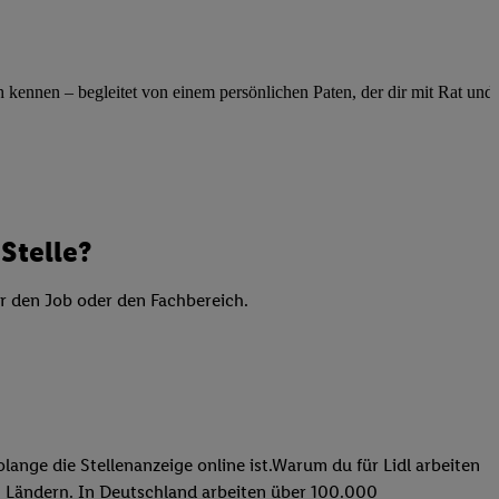
elne
ig benannten Zwecke
g, Bereitstellung und
ennen – begleitet von einem persönlichen Paten, der dir mit Rat und Ta
dlichen Quellen,
telter Informationen,
-basierten Utiq-
 Speichern von
Stelle?
ngebote. Analyse
ellen. Verwendung
er den Job oder den Fachbereich.
ung von Profilen
lange die Stellenanzeige online ist.Warum du für Lidl arbeiten
 31 Ländern. In Deutschland arbeiten über 100.000