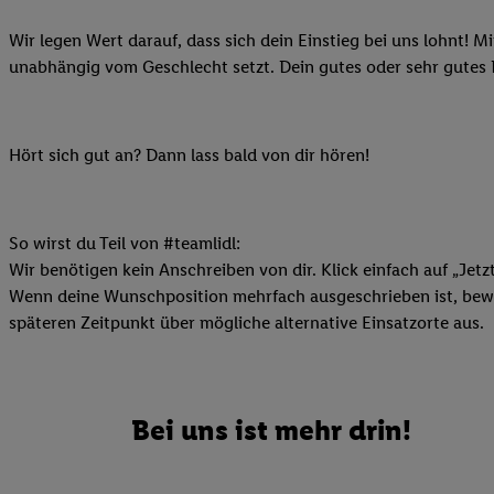
Ihnen personalisierte
Wir legen Wert darauf, dass sich dein Einstieg bei uns lohnt! M
auch Ihre in einen Ha
unabhängig vom Geschlecht setzt. Dein gutes oder sehr gutes
Zudem erlauben Sie u
Technologie in den Lid
Sie verfügbar ist. Wenn
Adresse und einer Kun
Hört sich gut an? Dann lass bald von dir hören!
werden diese Kennung 
Lidl-Diensten zu erfas
werden, die von Dritte
So wirst du Teil von #teamlidl:
können Ihre Einwilligu
Wir benötigen kein Anschreiben von dir. Klick einfach auf „Jetz
Möglichkeit, Ihre Einw
Wenn deine Wunschposition mehrfach ausgeschrieben ist, bewir
(„consenthub“)
oder üb
späteren Zeitpunkt über mögliche alternative Einsatzorte aus.
Marketing“ am unteren 
finden Sie in den
Date
Durch einen Klick auf
Klick auf „Zustimmen“
Bei uns ist mehr drin!
sämtlicher genannten P
Ihre Einwilligung jede