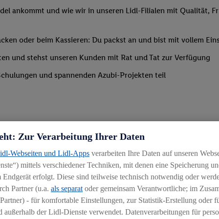
del ankommt und wie wir in unseren Lidl-Filialen mit Qualität, F
ken oder beim Kassieren: Du packst an und bist mit vollem Eins
ten und stehst unseren Kunden mit Rat und Tat zur Verfügung
Schulungen und spannenden Azubi-Projekten teil
eht: Zur Verarbeitung Ihrer Daten
Lidl-Webseiten und Lidl-Apps
verarbeiten Ihre Daten auf unseren Webs
ste“) mittels verschiedener Techniken, mit denen eine Speicherung und
 Endgerät erfolgt. Diese sind teilweise technisch notwendig oder werde
ch Partner (u.a.
als separat
oder gemeinsam Verantwortliche; im Zus
Partner) - für komfortable Einstellungen, zur Statistik-Erstellung oder fü
chen
 außerhalb der Lidl-Dienste verwendet. Datenverarbeitungen für perso