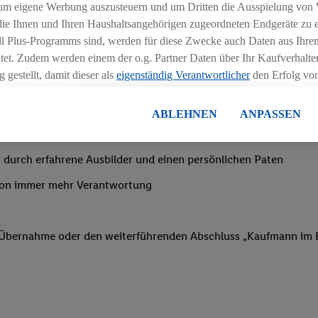
ngszeiten deiner Filiale
um eigene Werbung auszusteuern und um Dritten die Ausspielung von
 die Ihnen und Ihren Haushaltsangehörigen zugeordneten Endgeräte zu 
dl Plus-Programms sind, werden für diese Zwecke auch Daten aus Ihrem
tet. Zudem werden einem der o.g. Partner Daten über Ihr Kaufverhalten
 gestellt, damit dieser als
eigenständig Verantwortlicher
den Erfolg v
essen kann.
nachtsgeld
lisierter Werbung basiert auf der Generierung von auch mit Daten von
ABLEHNEN
ANPASSEN
en. Dies umfasst die Zusammenführung von Daten (z.B. über Ihre Nutzu
en Lidl-Diensten, Informationen aus Ihrem Kundenkonto - z.B. Alter od
 durch erfahrene Ausbilder und einen persönlichen Paten
andortdaten) auch über verschiedene Endgeräte und Lidl-Dienste hinwe
er dem Zugriff auf Informationen auf Ihren Endgeräten zur Erstellung 
von immer mehr Verantwortung
en). Im Zusammenhang mit dem Ausspielen dieser Werbung erfolgen V
gsmessung der Werbung, zur Zielgruppenforschung, zur Entwicklung v
rung und Optimierung dieser Werbeausspielungen.
f Übernahme oder den weiterführenden Abschluss „Kaufmann im E
ustimmung dazu erteilen und danach ein Lidl Plus-Konto erstellen bzw. s
-Konto einloggen, kann darüber hinaus auch Ihre dort angegebene E-M
wortlichkeit mit einem der oben genannten Partner verwendet werden,
ng zu erstellen (die sogenannte EUID), die wir sodann ähnlich wie die
nung verwenden können, um Sie in von Dritten betriebenen Diensten 