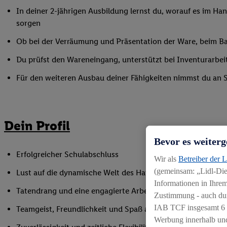
In deiner 2-jährigen Ausbildung lernst du, worauf es im Han
sorgen
Ob bei der Verräumung und Präsentation der Ware, beim Bac
Du prüfst den Wareneingang, unterstützt bei Inventurarbei
Für den weiteren Ausbau deiner Fähigkeiten nimmst du an 
Dein Profil
Bevor es weiterg
Erfolgreicher Schulabschluss
Wir als
Betreiber der 
(gemeinsam: „Lidl-Dien
Lust auf die dynamische Welt des Handels
Informationen in Ihrem
Tatendrang und eine engagierte Arbeitsweise
Zustimmung - auch dur
IAB TCF insgesamt
6
Teamgeist, Freundlichkeit und Spaß am Umgang mit Mens
Werbung innerhalb und