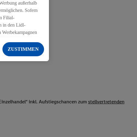
 Werbung außerhalb
ermöglichen. Sofern
 Filial-
 in den Lidl-
on Werbekampagnen
 anderen Diensten
ZUSTIMMEN
ng der Lidl-Dienste,
er Geschlecht -
g einschließlich dem
von Zielgruppen
erarbeitungen auch
on Angeboten sowie
inzelhandel“ inkl. Aufstiegschancen zum
stellvertretenden
ich in Ihr
ail-Adresse von uns
 um daraus eine
 sogleich
zu erkennen und