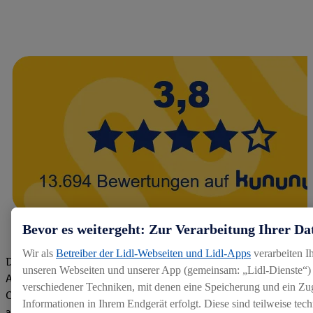
Bevor es weitergeht: Zur Verarbeitung Ihrer Da
Wir als
Betreiber der Lidl-Webseiten und Lidl-Apps
verarbeiten I
Die Bewertungen von aktuellen und ehemaligen Mitarbeitern,
unseren Webseiten und unserer App (gemeinsam: „Lidl-Dienste“) 
Azubis und externen Bewerbern haben uns zu einer Top
verschiedener Techniken, mit denen eine Speicherung und ein Zug
Company gemacht. Wir freuen uns über unseren guten Score
Informationen in Ihrem Endgerät erfolgt. Diese sind teilweise te
auf dem Arbeitgeber-Bewertungsportal kununu.Hier geht's zu