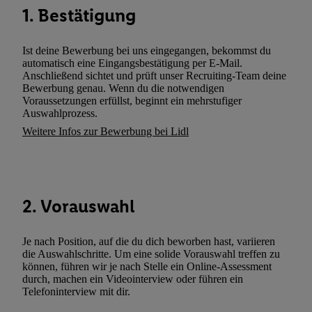
Netzbetreiber weiter, der anhand der IP-Adresse und einer Kund
1. Bestätigung
wie z.B. Ihrer Mobilfunknummer, eine Kennung für Utiq erstellt.
Kennung verwenden, um Sie wiederzuerkennen und Erkenntnisse
Ist deine Bewerbung bei uns eingegangen, bekommst du
Nutzungsverhalten in den Lidl-Diensten zu erfassen. Insbesonder
automatisch eine Eingangsbestätigung per E-Mail.
mittels dieser Technologie auch auf Diensten wiedererkannt werd
Anschließend sichtet und prüft unser Recruiting-Team deine
Dritten betrieben werden, damit wir Ihnen dort personalisierte W
Bewerbung genau. Wenn du die notwendigen
Voraussetzungen erfüllst, beginnt ein mehrstufiger
können. Sie können Ihre Einwilligung speziell zur Nutzung der U
Auswahlprozess.
zusätzlich zur weiter unten erläuterten Möglichkeit, Ihre Einwilli
Weitere Infos zur Bewerbung bei Lidl
widerrufen - jederzeit auch über
das Datenschutzportal von Utiq
(„consenthub“)
oder über „Anpassen“/„Nutzung der Telekommunik
Utiq-Technologie für digitales Marketing“ am unteren Ende diese
(nur für die Lidl-Dienste) widerrufen. Weitere Informationen finde
2. Vorauswahl
den
Datenschutzbestimmungen von Utiq
.
Durch einen Klick auf „Ablehnen“ können Sie nur den Einsatz n
Techniken zulassen. Durch einen Klick auf „Zustimmen“ stimmen 
Je nach Position, auf die du dich beworben hast, variieren
Verarbeitungen zu sämtlichen vorgenannten Zwecken unter Einbi
die Auswahlschritte. Um eine solide Vorauswahl treffen zu
können, führen wir je nach Stelle ein Online-Assessment
genannten Partner zu. Weitere Informationen, auch zur Speicherd
durch, machen ein Videointerview oder führen ein
und zu Ihrem Recht, Ihre Einwilligung jederzeit mit Wirkung für 
Telefoninterview mit dir.
widerrufen, finden Sie in unseren
Datenschutzbestimmungen
.
Die