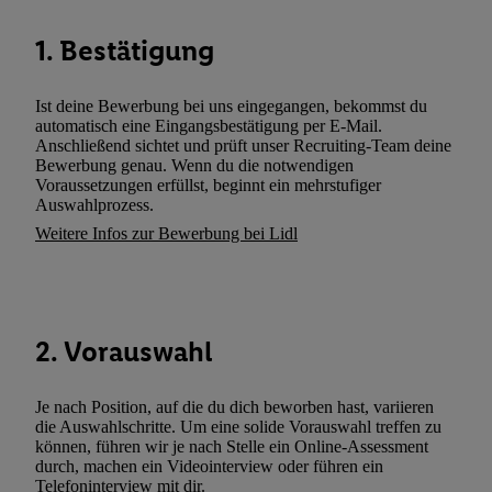
wie z.B. Ihrer Mobilfunknummer, eine Kennung für Utiq erstellt.
Kennung verwenden, um Sie wiederzuerkennen und Erkenntnisse
1. Bestätigung
Nutzungsverhalten in den Lidl-Diensten zu erfassen. Insbesonder
mittels dieser Technologie auch auf Diensten wiedererkannt werd
Ist deine Bewerbung bei uns eingegangen, bekommst du
Dritten betrieben werden, damit wir Ihnen dort personalisierte W
automatisch eine Eingangsbestätigung per E-Mail.
können. Sie können Ihre Einwilligung speziell zur Nutzung der U
Anschließend sichtet und prüft unser Recruiting-Team deine
zusätzlich zur weiter unten erläuterten Möglichkeit, Ihre Einwilli
Bewerbung genau. Wenn du die notwendigen
Voraussetzungen erfüllst, beginnt ein mehrstufiger
widerrufen - jederzeit auch über
das Datenschutzportal von Utiq
Auswahlprozess.
(„consenthub“)
oder über „Anpassen“/„Nutzung der Telekommunik
Weitere Infos zur Bewerbung bei Lidl
Utiq-Technologie für digitales Marketing“ am unteren Ende diese
(nur für die Lidl-Dienste) widerrufen. Weitere Informationen finde
den
Datenschutzbestimmungen von Utiq
.
Durch einen Klick auf „Ablehnen“ können Sie nur den Einsatz n
2. Vorauswahl
Techniken zulassen. Durch einen Klick auf „Zustimmen“ stimmen 
Verarbeitungen zu sämtlichen vorgenannten Zwecken unter Einbi
genannten Partner zu. Weitere Informationen, auch zur Speicherd
Je nach Position, auf die du dich beworben hast, variieren
und zu Ihrem Recht, Ihre Einwilligung jederzeit mit Wirkung für 
die Auswahlschritte. Um eine solide Vorauswahl treffen zu
können, führen wir je nach Stelle ein Online-Assessment
widerrufen, finden Sie in unseren
Datenschutzbestimmungen
.
Die
durch, machen ein Videointerview oder führen ein
Sie hier.
Unter „Anpassen“ können Sie einzelne Verwendungszwe
Telefoninterview mit dir.