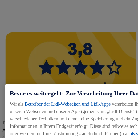
Bevor es weitergeht: Zur Verarbeitung Ihrer Da
Wir als
Betreiber der Lidl-Webseiten und Lidl-Apps
verarbeiten I
unseren Webseiten und unserer App (gemeinsam: „Lidl-Dienste“) 
verschiedener Techniken, mit denen eine Speicherung und ein Zug
Die Bewertungen von aktuellen und ehemaligen Mitarbeitern,
Informationen in Ihrem Endgerät erfolgt. Diese sind teilweise te
Azubis und externen Bewerbern haben uns zu einer Top
oder werden mit Ihrer Zustimmung - auch durch Partner (u.a.
als 
Company gemacht. Wir freuen uns über unseren guten Score