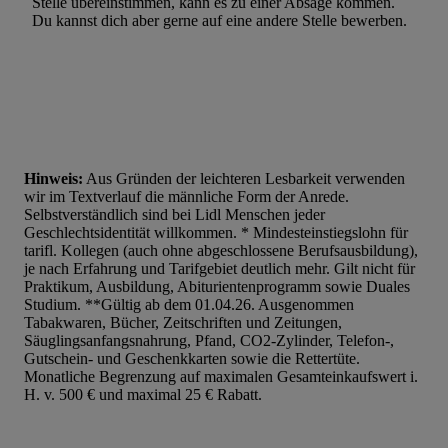
Stelle übereinstimmen, kann es zu einer Absage kommen.
Du kannst dich aber gerne auf eine andere Stelle bewerben.
Hinweis:
Aus Gründen der leichteren Lesbarkeit verwenden
wir im Textverlauf die männliche Form der Anrede.
Selbstverständlich sind bei Lidl Menschen jeder
Geschlechtsidentität willkommen. * Mindesteinstiegslohn für
tarifl. Kollegen (auch ohne abgeschlossene Berufsausbildung),
je nach Erfahrung und Tarifgebiet deutlich mehr. Gilt nicht für
Praktikum, Ausbildung, Abiturientenprogramm sowie Duales
Studium. **Gültig ab dem 01.04.26. Ausgenommen
Tabakwaren, Bücher, Zeitschriften und Zeitungen,
Säuglingsanfangsnahrung, Pfand, CO2-Zylinder, Telefon-,
Gutschein- und Geschenkkarten sowie die Rettertüte.
Monatliche Begrenzung auf maximalen Gesamteinkaufswert i.
H. v. 500 € und maximal 25 € Rabatt.