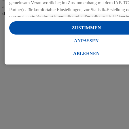
gemeinsam Verantwortliche; im Zusammenhang mit dem IAB TC
auf dem Arbeitgeber-Bewertungsportal kununu.Hier geht's zu
Partner) - für komfortable Einstellungen, zur Statistik-Erstellung o
den Bewertungen
personalisierte Werbung innerhalb und außerhalb der Lidl-Dienst
Datenverarbeitungen für personalisierte Werbung werden durchge
ZUSTIMMEN
Werbung auszusteuern und um Dritten die Ausspielung von Werb
Lidl-Dienste über die Ihnen und Ihren Haushaltsangehörigen zug
ANPASSEN
Endgeräte zu ermöglichen. Sofern Sie Teilnehmer des Lidl Plus-
werden für diese Zwecke auch Daten aus Ihrem Filial-Kaufverhalte
ABLEHNEN
Zudem werden einem der o.g. Partner Daten über Ihr Kaufverhalte
Diensten zur Verfügung gestellt, damit dieser als
eigenständig Ver
Erfolg von Werbekampagnen seiner Auftraggeber messen kann.
Die Erstellung personalisierter Werbung basiert auf der Generier
Daten von anderen Diensten angereicherten Profilen. Dies umfasst
Zusammenführung von Daten (z.B. über Ihre Nutzung der Lidl-Di
Kaufverhalten in den Lidl-Diensten, Informationen aus Ihrem Ku
Alter oder Geschlecht - sowie Ihre genauen Standortdaten) auch 
Endgeräte und Lidl-Dienste hinweg einschließlich dem Speichern
dem Zugriff auf Informationen auf Ihren Endgeräten zur Erstellu
Zielgruppen (sogenannten Segmenten). Im Zusammenhang mit d