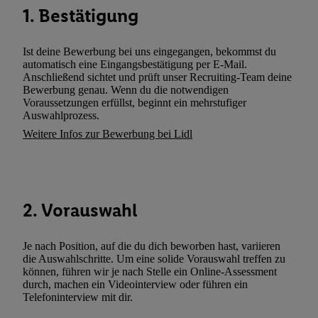
Kennung verwenden, um Sie wiederzuerkennen und Erkenntnisse
1. Bestätigung
Nutzungsverhalten in den Lidl-Diensten zu erfassen. Insbesonder
mittels dieser Technologie auch auf Diensten wiedererkannt werd
Ist deine Bewerbung bei uns eingegangen, bekommst du
Dritten betrieben werden, damit wir Ihnen dort personalisierte W
automatisch eine Eingangsbestätigung per E-Mail.
können. Sie können Ihre Einwilligung speziell zur Nutzung der U
Anschließend sichtet und prüft unser Recruiting-Team deine
Bewerbung genau. Wenn du die notwendigen
zusätzlich zur weiter unten erläuterten Möglichkeit, Ihre Einwilli
Voraussetzungen erfüllst, beginnt ein mehrstufiger
widerrufen - jederzeit auch über
das Datenschutzportal von Utiq
Auswahlprozess.
(„consenthub“)
oder über „Anpassen“/„Nutzung der Telekommunik
Weitere Infos zur Bewerbung bei Lidl
Utiq-Technologie für digitales Marketing“ am unteren Ende diese
(nur für die Lidl-Dienste) widerrufen. Weitere Informationen finde
den
Datenschutzbestimmungen von Utiq
.
Durch einen Klick auf „Ablehnen“ können Sie nur den Einsatz n
2. Vorauswahl
Techniken zulassen. Durch einen Klick auf „Zustimmen“ stimmen 
Verarbeitungen zu sämtlichen vorgenannten Zwecken unter Einbi
genannten Partner zu. Weitere Informationen, auch zur Speicherd
Je nach Position, auf die du dich beworben hast, variieren
die Auswahlschritte. Um eine solide Vorauswahl treffen zu
und zu Ihrem Recht, Ihre Einwilligung jederzeit mit Wirkung für 
können, führen wir je nach Stelle ein Online-Assessment
widerrufen, finden Sie in unseren
Datenschutzbestimmungen
.
Die
durch, machen ein Videointerview oder führen ein
Sie hier.
Unter „Anpassen“ können Sie einzelne Verwendungszwe
Telefoninterview mit dir.
zulassen; das gilt auch für die nachfolgend schlagwortartig bena