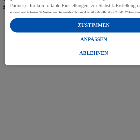
Partner) - für komfortable Einstellungen, zur Statistik-Erstellung o
den Bewertungen
personalisierte Werbung innerhalb und außerhalb der Lidl-Dienst
Datenverarbeitungen für personalisierte Werbung werden durchge
ZUSTIMMEN
Werbung auszusteuern und um Dritten die Ausspielung von Werb
Lidl-Dienste über die Ihnen und Ihren Haushaltsangehörigen zug
ANPASSEN
Endgeräte zu ermöglichen. Sofern Sie Teilnehmer des Lidl Plus-
werden für diese Zwecke auch Daten aus Ihrem Filial-Kaufverhalte
ABLEHNEN
Zudem werden einem der o.g. Partner Daten über Ihr Kaufverhalte
Diensten zur Verfügung gestellt, damit dieser als
eigenständig Ver
Erfolg von Werbekampagnen seiner Auftraggeber messen kann.
Die Erstellung personalisierter Werbung basiert auf der Generier
Daten von anderen Diensten angereicherten Profilen. Dies umfasst
Zusammenführung von Daten (z.B. über Ihre Nutzung der Lidl-Di
Kaufverhalten in den Lidl-Diensten, Informationen aus Ihrem Ku
Alter oder Geschlecht - sowie Ihre genauen Standortdaten) auch 
Endgeräte und Lidl-Dienste hinweg einschließlich dem Speichern
dem Zugriff auf Informationen auf Ihren Endgeräten zur Erstellu
Zielgruppen (sogenannten Segmenten). Im Zusammenhang mit d