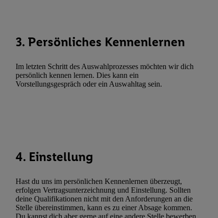
Funktionen im Rahmen des Einsatzes des IAB TCF für Werbung
Erfolgsmessung:
Gewährleistung der Sicherheit, Verhinderung und Aufdeckung v
3. Persönliches Kennenlernen
Fehlerbehebung, Bereitstellung und Anzeige von Werbung und In
Abgleichung und Kombination von Daten aus unterschiedlichen 
Im letzten Schritt des Auswahlprozesses möchten wir dich
Verknüpfung verschiedener Endgeräte, Identifikation von Geräte
persönlich kennen lernen. Dies kann ein
automatisch übermittelter Informationen, Messung des Erfolgs vo
Vorstellungsgespräch oder ein Auswahltag sein.
Werbekampagnen durch TTD und Nutzung der Telekommunikatio
Utiq-Technologie für digitales Marketing, sowie:
Verwendung genauer Standortdaten. Erstellung von Profilen für 
Werbung. Speichern von oder Zugriff auf Informationen auf ei
Entwicklung und Verbesserung der Angebote. Analyse von Zie
4. Einstellung
Statistiken oder Kombinationen von Daten aus verschiedenen Q
Verwendung reduzierter Daten zur Auswahl von Werbeanzeige
Werbeleistung. Verwendung von Profilen zur Auswahl personali
Hast du uns im persönlichen Kennenlernen überzeugt,
Werbung.
erfolgen Vertragsunterzeichnung und Einstellung. Sollten
deine Qualifikationen nicht mit den Anforderungen an die
Liste der Partner (Lieferanten)
Stelle übereinstimmen, kann es zu einer Absage kommen.
Du kannst dich aber gerne auf eine andere Stelle bewerben.