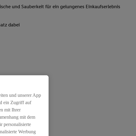
rische und Sauberkeit für ein gelungenes Einkaufserlebnis
atz dabei
eiten und unserer App
 ein Zugriff auf
n mit Ihrer
ammenhang mit dem
r personalisierte
nalisierte Werbung