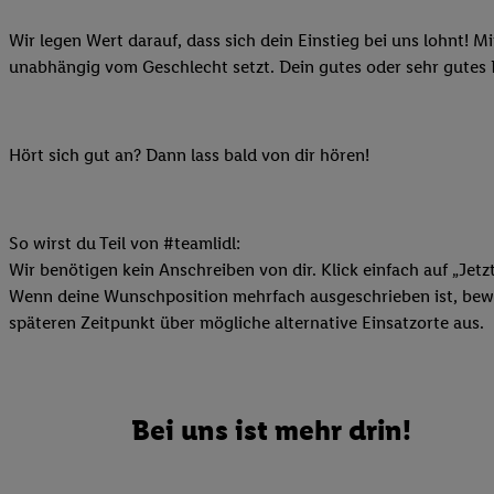
Ihnen personalisierte
Wir legen Wert darauf, dass sich dein Einstieg bei uns lohnt! M
auch Ihre in einen Ha
unabhängig vom Geschlecht setzt. Dein gutes oder sehr gutes
Zudem erlauben Sie u
Technologie in den Lid
Sie verfügbar ist. Wenn
Adresse und einer Kun
Hört sich gut an? Dann lass bald von dir hören!
werden diese Kennung 
Lidl-Diensten zu erfas
werden, die von Dritte
So wirst du Teil von #teamlidl:
können Ihre Einwilligu
Wir benötigen kein Anschreiben von dir. Klick einfach auf „Jetz
Möglichkeit, Ihre Einw
Wenn deine Wunschposition mehrfach ausgeschrieben ist, bewir
(„consenthub“)
oder üb
späteren Zeitpunkt über mögliche alternative Einsatzorte aus.
Marketing“ am unteren 
finden Sie in den
Date
Durch einen Klick auf
Klick auf „Zustimmen“
Bei uns ist mehr drin!
sämtlicher genannten P
Ihre Einwilligung jede