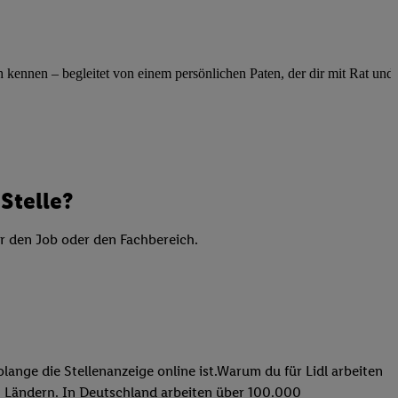
elne
ig benannten Zwecke
g, Bereitstellung und
ennen – begleitet von einem persönlichen Paten, der dir mit Rat und Ta
dlichen Quellen,
telter Informationen,
-basierten Utiq-
 Speichern von
Stelle?
ngebote. Analyse
ellen. Verwendung
er den Job oder den Fachbereich.
ung von Profilen
lange die Stellenanzeige online ist.Warum du für Lidl arbeiten
 31 Ländern. In Deutschland arbeiten über 100.000