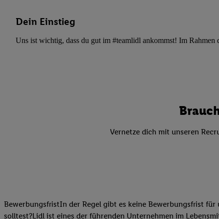
Datenschutzbestimmu
Verwendungszwecke ode
Dein Einstieg
und Funktionen im Ra
Gewährleistung der Si
Uns ist wichtig, dass du gut im #teamlidl ankommst! Im Rahmen dei
Anzeige von Werbung u
Verknüpfung verschiede
Messung des Erfolgs 
Technologie für digita
Verwendung genauer
Brauch
oder Zugriff auf I
von Zielgruppen d
Vernetze dich mit unseren Recru
reduzierter Daten
zur Auswahl person
Liste der Partn
BewerbungsfristIn der Regel gibt es keine Bewerbungsfrist für 
solltest?Lidl ist eines der führenden Unternehmen im Lebensmit