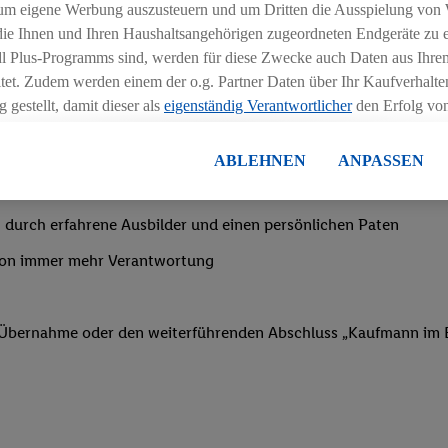
ngszeiten deiner Filiale
um eigene Werbung auszusteuern und um Dritten die Ausspielung von
 die Ihnen und Ihren Haushaltsangehörigen zugeordneten Endgeräte zu 
dl Plus-Programms sind, werden für diese Zwecke auch Daten aus Ihrem
tet. Zudem werden einem der o.g. Partner Daten über Ihr Kaufverhalten
 gestellt, damit dieser als
eigenständig Verantwortlicher
den Erfolg v
essen kann.
nachtsgeld
lisierter Werbung basiert auf der Generierung von auch mit Daten von
ABLEHNEN
ANPASSEN
en. Dies umfasst die Zusammenführung von Daten (z.B. über Ihre Nutzu
en Lidl-Diensten, Informationen aus Ihrem Kundenkonto - z.B. Alter od
 durch erfahrene Ausbilder und einen persönlichen Paten
andortdaten) auch über verschiedene Endgeräte und Lidl-Dienste hinwe
er dem Zugriff auf Informationen auf Ihren Endgeräten zur Erstellung 
von immer mehr Verantwortung
en). Im Zusammenhang mit dem Ausspielen dieser Werbung erfolgen V
gsmessung der Werbung, zur Zielgruppenforschung, zur Entwicklung v
rung und Optimierung dieser Werbeausspielungen.
f Übernahme oder den weiterführenden Abschluss „Kaufmann im E
ustimmung dazu erteilen und danach ein Lidl Plus-Konto erstellen bzw. s
-Konto einloggen, kann darüber hinaus auch Ihre dort angegebene E-M
wortlichkeit mit einem der oben genannten Partner verwendet werden,
ng zu erstellen (die sogenannte EUID), die wir sodann ähnlich wie die
nung verwenden können, um Sie in von Dritten betriebenen Diensten 