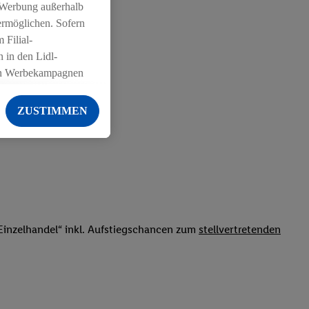
 Werbung außerhalb
ermöglichen. Sofern
 Filial-
 in den Lidl-
on Werbekampagnen
 anderen Diensten
ZUSTIMMEN
ng der Lidl-Dienste,
er Geschlecht -
g einschließlich dem
von Zielgruppen
erarbeitungen auch
on Angeboten sowie
inzelhandel“ inkl. Aufstiegschancen zum
stellvertretenden
ich in Ihr
ail-Adresse von uns
 um daraus eine
 sogleich
zu erkennen und