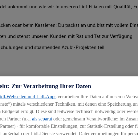
del ankommt und wie wir in unseren Lidl-Filialen mit Qualität, F
ken oder beim Kassieren: Du packst an und bist mit vollem Eins
ten und stehst unseren Kunden mit Rat und Tat zur Verfügung
Schulungen und spannenden Azubi-Projekten teil
eht: Zur Verarbeitung Ihrer Daten
Lidl-Webseiten und Lidl-Apps
verarbeiten Ihre Daten auf unseren Webs
ste“) mittels verschiedener Techniken, mit denen eine Speicherung und
 Endgerät erfolgt. Diese sind teilweise technisch notwendig oder werde
ch Partner (u.a.
als separat
oder gemeinsam Verantwortliche; im Zus
Partner) - für komfortable Einstellungen, zur Statistik-Erstellung oder fü
chen
 außerhalb der Lidl-Dienste verwendet. Datenverarbeitungen für perso