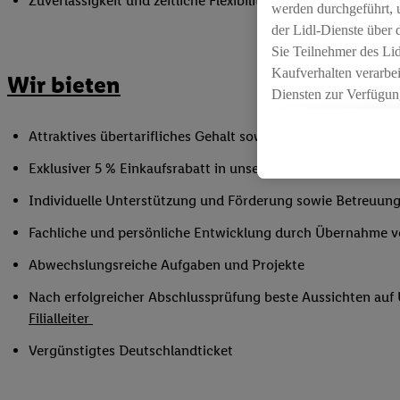
Zuverlässigkeit und zeitliche Flexibilität innerhalb der Öffnu
werden durchgeführt, 
der Lidl-Dienste über
Sie Teilnehmer des Li
Kaufverhalten verarbei
Wir bieten
Diensten zur Verfügung
seiner Auftraggeber m
Attraktives übertarifliches Gehalt sowie Urlaubs- und Weih
Die Erstellung persona
angereicherten Profil
Exklusiver 5 % Einkaufsrabatt in unseren Filialen
Ihr Kaufverhalten in d
Individuelle Unterstützung und Förderung sowie Betreuung
sowie Ihre genauen St
Speichern von und/ od
Fachliche und persönliche Entwicklung durch Übernahme 
(sogenannten Segment
Abwechslungsreiche Aufgaben und Projekte
zur Leistungs-/ Erfol
zur technischen Siche
Nach erfolgreicher Abschlussprüfung beste Aussichten au
Sofern Sie hier Ihre Z
Filialleiter
bestehendes Lidl Plus
Vergünstigtes Deutschlandticket
in gemeinsamer Verant
spezielle Online-Kennu
beschriebene Utiq-Ken