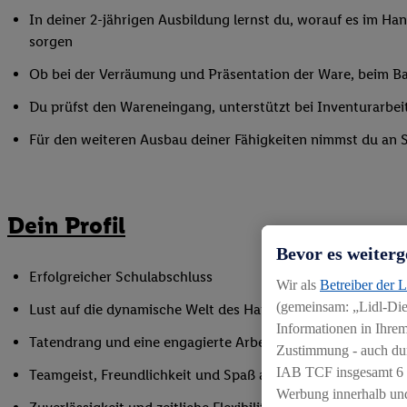
In deiner 2-jährigen Ausbildung lernst du, worauf es im Han
sorgen
Ob bei der Verräumung und Präsentation der Ware, beim Bac
Du prüfst den Wareneingang, unterstützt bei Inventurarbei
Für den weiteren Ausbau deiner Fähigkeiten nimmst du an 
Dein Profil
Bevor es weiterg
Erfolgreicher Schulabschluss
Wir als
Betreiber der 
(gemeinsam: „Lidl-Dien
Lust auf die dynamische Welt des Handels
Informationen in Ihrem
Tatendrang und eine engagierte Arbeitsweise
Zustimmung - auch dur
IAB TCF insgesamt
6
Teamgeist, Freundlichkeit und Spaß am Umgang mit Mens
Werbung innerhalb und