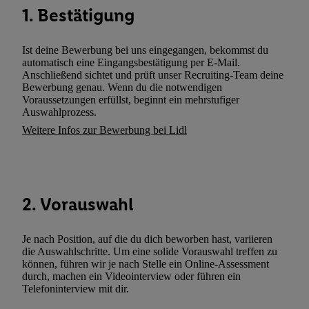
Kennung verwenden, um Sie wiederzuerkennen und Erkenntnisse
1. Bestätigung
Nutzungsverhalten in den Lidl-Diensten zu erfassen. Insbesonder
mittels dieser Technologie auch auf Diensten wiedererkannt werd
Ist deine Bewerbung bei uns eingegangen, bekommst du
Dritten betrieben werden, damit wir Ihnen dort personalisierte W
automatisch eine Eingangsbestätigung per E-Mail.
können. Sie können Ihre Einwilligung speziell zur Nutzung der U
Anschließend sichtet und prüft unser Recruiting-Team deine
Bewerbung genau. Wenn du die notwendigen
zusätzlich zur weiter unten erläuterten Möglichkeit, Ihre Einwilli
Voraussetzungen erfüllst, beginnt ein mehrstufiger
widerrufen - jederzeit auch über
das Datenschutzportal von Utiq
Auswahlprozess.
(„consenthub“)
oder über „Anpassen“/„Nutzung der Telekommunik
Weitere Infos zur Bewerbung bei Lidl
Utiq-Technologie für digitales Marketing“ am unteren Ende diese
(nur für die Lidl-Dienste) widerrufen. Weitere Informationen finde
den
Datenschutzbestimmungen von Utiq
.
Durch einen Klick auf „Ablehnen“ können Sie nur den Einsatz n
2. Vorauswahl
Techniken zulassen. Durch einen Klick auf „Zustimmen“ stimmen 
Verarbeitungen zu sämtlichen vorgenannten Zwecken unter Einbi
genannten Partner zu. Weitere Informationen, auch zur Speicherd
Je nach Position, auf die du dich beworben hast, variieren
die Auswahlschritte. Um eine solide Vorauswahl treffen zu
und zu Ihrem Recht, Ihre Einwilligung jederzeit mit Wirkung für 
können, führen wir je nach Stelle ein Online-Assessment
widerrufen, finden Sie in unseren
Datenschutzbestimmungen
.
Die
durch, machen ein Videointerview oder führen ein
Sie hier.
Unter „Anpassen“ können Sie einzelne Verwendungszwe
Telefoninterview mit dir.
zulassen; das gilt auch für die nachfolgend schlagwortartig bena