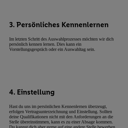
Funktionen im Rahmen des Einsatzes des IAB TCF für Werbung
Erfolgsmessung:
Gewährleistung der Sicherheit, Verhinderung und Aufdeckung v
3. Persönliches Kennenlernen
Fehlerbehebung, Bereitstellung und Anzeige von Werbung und In
Abgleichung und Kombination von Daten aus unterschiedlichen 
Im letzten Schritt des Auswahlprozesses möchten wir dich
Verknüpfung verschiedener Endgeräte, Identifikation von Geräte
persönlich kennen lernen. Dies kann ein
automatisch übermittelter Informationen, Messung des Erfolgs vo
Vorstellungsgespräch oder ein Auswahltag sein.
Werbekampagnen durch TTD und Nutzung der Telekommunikatio
Utiq-Technologie für digitales Marketing, sowie:
Verwendung genauer Standortdaten. Erstellung von Profilen für 
Werbung. Speichern von oder Zugriff auf Informationen auf ei
Entwicklung und Verbesserung der Angebote. Analyse von Zie
4. Einstellung
Statistiken oder Kombinationen von Daten aus verschiedenen Q
Verwendung reduzierter Daten zur Auswahl von Werbeanzeige
Werbeleistung. Verwendung von Profilen zur Auswahl personali
Hast du uns im persönlichen Kennenlernen überzeugt,
Werbung.
erfolgen Vertragsunterzeichnung und Einstellung. Sollten
deine Qualifikationen nicht mit den Anforderungen an die
Liste der Partner (Lieferanten)
Stelle übereinstimmen, kann es zu einer Absage kommen.
Du kannst dich aber gerne auf eine andere Stelle bewerben.