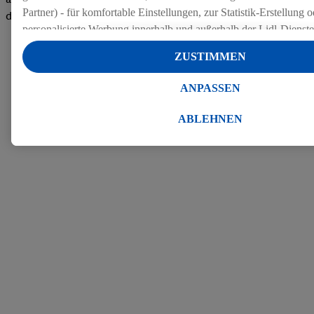
Partner) - für komfortable Einstellungen, zur Statistik-Erstellung o
den Bewertungen
personalisierte Werbung innerhalb und außerhalb der Lidl-Dienst
Datenverarbeitungen für personalisierte Werbung werden durchge
ZUSTIMMEN
Werbung auszusteuern und um Dritten die Ausspielung von Werb
Lidl-Dienste über die Ihnen und Ihren Haushaltsangehörigen zug
ANPASSEN
Endgeräte zu ermöglichen. Sofern Sie Teilnehmer des Lidl Plus-
werden für diese Zwecke auch Daten aus Ihrem Filial-Kaufverhalte
ABLEHNEN
Zudem werden einem der o.g. Partner Daten über Ihr Kaufverhalte
Diensten zur Verfügung gestellt, damit dieser als
eigenständig Ver
Erfolg von Werbekampagnen seiner Auftraggeber messen kann.
Die Erstellung personalisierter Werbung basiert auf der Generier
Daten von anderen Diensten angereicherten Profilen. Dies umfasst
Zusammenführung von Daten (z.B. über Ihre Nutzung der Lidl-Di
Kaufverhalten in den Lidl-Diensten, Informationen aus Ihrem Ku
Alter oder Geschlecht - sowie Ihre genauen Standortdaten) auch 
Endgeräte und Lidl-Dienste hinweg einschließlich dem Speichern
dem Zugriff auf Informationen auf Ihren Endgeräten zur Erstellu
Zielgruppen (sogenannten Segmenten). Im Zusammenhang mit d