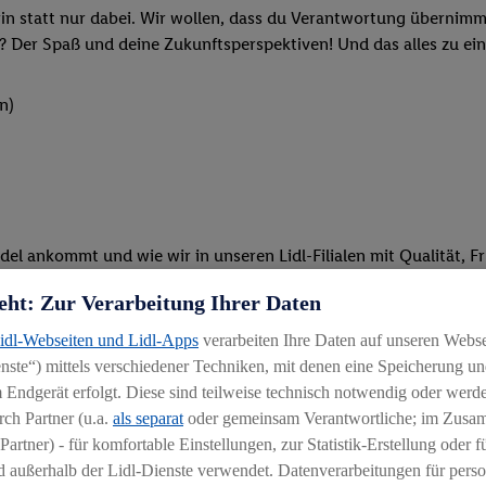
rin statt nur dabei. Wir wollen, dass du Verantwortung übernimm
? Der Spaß und deine Zukunftsperspektiven! Und das alles zu ein
n)
del ankommt und wie wir in unseren Lidl-Filialen mit Qualität, F
eht: Zur Verarbeitung Ihrer Daten
ken oder beim Kassieren: Du packst an und bist mit vollem Eins
Lidl-Webseiten und Lidl-Apps
verarbeiten Ihre Daten auf unseren Webs
ten und stehst unseren Kunden mit Rat und Tat zur Verfügung
ste“) mittels verschiedener Techniken, mit denen eine Speicherung und
 Endgerät erfolgt. Diese sind teilweise technisch notwendig oder werde
Schulungen und spannenden Azubi-Projekten teil
ch Partner (u.a.
als separat
oder gemeinsam Verantwortliche; im Zus
Partner) - für komfortable Einstellungen, zur Statistik-Erstellung oder fü
 außerhalb der Lidl-Dienste verwendet. Datenverarbeitungen für perso