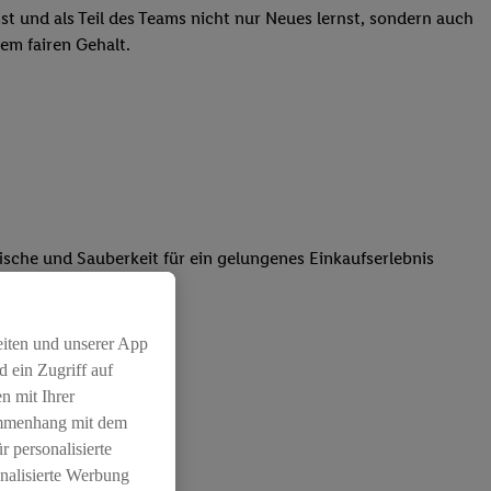
st und als Teil des Teams nicht nur Neues lernst, sondern auch
em fairen Gehalt.
rische und Sauberkeit für ein gelungenes Einkaufserlebnis
atz dabei
eiten und unserer App
 ein Zugriff auf
n mit Ihrer
ammenhang mit dem
r personalisierte
nalisierte Werbung