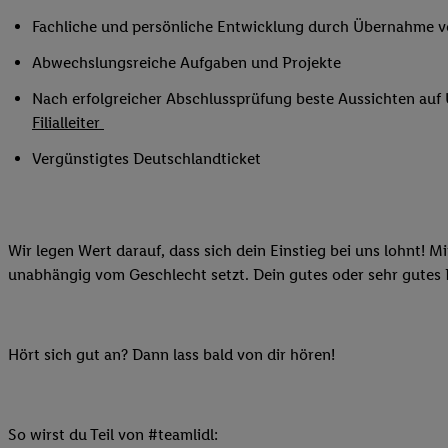
Ihnen personalisierte
Fachliche und persönliche Entwicklung durch Übernahme 
auch Ihre in einen Ha
Abwechslungsreiche Aufgaben und Projekte
Zudem erlauben Sie u
Technologie in den Lid
Nach erfolgreicher Abschlussprüfung beste Aussichten au
Sie verfügbar ist. Wenn
Filialleiter
Adresse und einer Kun
Vergünstigtes Deutschlandticket
werden diese Kennung 
Lidl-Diensten zu erfas
werden, die von Dritte
können Ihre Einwilligu
Wir legen Wert darauf, dass sich dein Einstieg bei uns lohnt! M
Möglichkeit, Ihre Einw
unabhängig vom Geschlecht setzt. Dein gutes oder sehr gutes
(„consenthub“)
oder üb
Marketing“ am unteren 
finden Sie in den
Date
Hört sich gut an? Dann lass bald von dir hören!
Durch einen Klick auf
Klick auf „Zustimmen“
sämtlicher genannten P
Ihre Einwilligung jede
So wirst du Teil von #teamlidl: