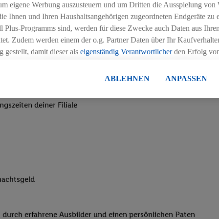
um eigene Werbung auszusteuern und um Dritten die Ausspielung von
 die Ihnen und Ihren Haushaltsangehörigen zugeordneten Endgeräte zu 
dl Plus-Programms sind, werden für diese Zwecke auch Daten aus Ihrem
tet. Zudem werden einem der o.g. Partner Daten über Ihr Kaufverhalten
 gestellt, damit dieser als
eigenständig Verantwortlicher
den Erfolg v
essen kann.
lisierter Werbung basiert auf der Generierung von auch mit Daten von
ABLEHNEN
ANPASSEN
en. Dies umfasst die Zusammenführung von Daten (z.B. über Ihre Nutzu
chen
en Lidl-Diensten, Informationen aus Ihrem Kundenkonto - z.B. Alter od
ngszeiten deiner Filiale
andortdaten) auch über verschiedene Endgeräte und Lidl-Dienste hinwe
er dem Zugriff auf Informationen auf Ihren Endgeräten zur Erstellung 
en). Im Zusammenhang mit dem Ausspielen dieser Werbung erfolgen V
gsmessung der Werbung, zur Zielgruppenforschung, zur Entwicklung v
rung und Optimierung dieser Werbeausspielungen.
ustimmung dazu erteilen und danach ein Lidl Plus-Konto erstellen bzw. s
nachtsgeld
-Konto einloggen, kann darüber hinaus auch Ihre dort angegebene E-M
wortlichkeit mit einem der oben genannten Partner verwendet werden,
ng zu erstellen (die sogenannte EUID), die wir sodann ähnlich wie die
 durch erfahrene Ausbilder und einen persönlichen Paten
nung verwenden können, um Sie in von Dritten betriebenen Diensten 