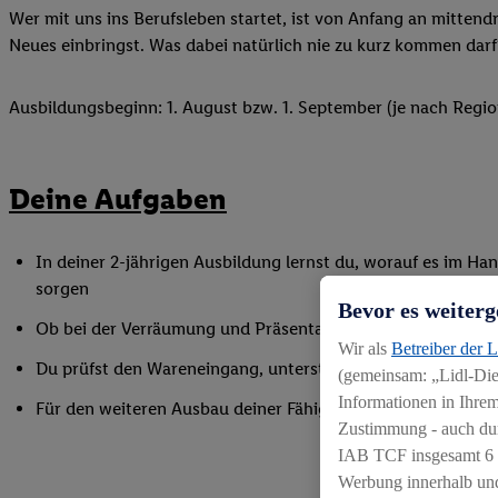
Wer mit uns ins Berufsleben startet, ist von Anfang an mittend
Neues einbringst. Was dabei natürlich nie zu kurz kommen darf
Ausbildungsbeginn: 1. August bzw. 1. September (je nach Regio
Deine Aufgaben
In deiner 2-jährigen Ausbildung lernst du, worauf es im Han
sorgen
Bevor es weiterg
Ob bei der Verräumung und Präsentation der Ware, beim Bac
Wir als
Betreiber der 
Du prüfst den Wareneingang, unterstützt bei Inventurarbei
(gemeinsam: „Lidl-Dien
Informationen in Ihrem
Für den weiteren Ausbau deiner Fähigkeiten nimmst du an 
Zustimmung - auch dur
IAB TCF insgesamt
6
Werbung innerhalb und