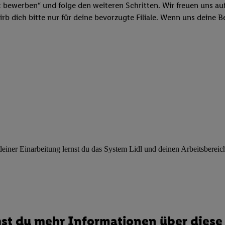
ngen
.
Die Impressen finden Sie hier.
Unter „Anpassen“ können Sie einz
t bewerben“ und folge den weiteren Schritten. Wir freuen uns auf
r Partner zulassen; das gilt auch für die nachfolgend schlagwortart
b dich bitte nur für deine bevorzugte Filiale. Wenn uns deine 
hmen des Einsatzes des IAB TCF für Werbung und Erfolgsmessung:
cherheit, Verhinderung und Aufdeckung von Betrug und Fehlerbehebun
nd Inhalten, Abgleichung und Kombination von Daten aus unterschie
ner Endgeräte, Identifikation von Geräten anhand automatisch übermit
von Werbekampagnen durch TTD und Nutzung der Telekommunikations
les Marketing, sowie:
 Standortdaten. Erstellung von Profilen für personalisierte Werbung.
nformationen auf einem Endgerät. Entwicklung und Verbesserung der A
urch Statistiken oder Kombinationen von Daten aus verschiedenen Qu
 zur Auswahl von Werbeanzeigen. Messung der Werbeleistung. Verwend
ner Einarbeitung lernst du das System Lidl und deinen Arbeitsbereich k
alisierter Werbung.
er (Lieferanten)
st du mehr Informationen über diese 