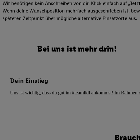
Datenschutzbestimmu
Wir benötigen kein Anschreiben von dir. Klick einfach auf „Jetz
Verwendungszwecke ode
Wenn deine Wunschposition mehrfach ausgeschrieben ist, bewir
und Funktionen im Ra
späteren Zeitpunkt über mögliche alternative Einsatzorte aus.
Gewährleistung der Si
Anzeige von Werbung u
Verknüpfung verschiede
Messung des Erfolgs 
Bei uns ist mehr drin!
Technologie für digita
Verwendung genauer
oder Zugriff auf I
von Zielgruppen d
Dein Einstieg
reduzierter Daten
Uns ist wichtig, dass du gut im #teamlidl ankommst! Im Rahmen dei
zur Auswahl person
Liste der Partn
Brauch