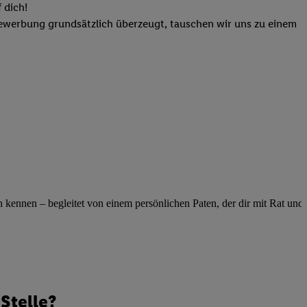
elne
 dich!
ig benannten Zwecke
Bewerbung grundsätzlich überzeugt, tauschen wir uns zu einem
g, Bereitstellung und
dlichen Quellen,
telter Informationen,
-basierten Utiq-
 Speichern von
ngebote. Analyse
ellen. Verwendung
ung von Profilen
ennen – begleitet von einem persönlichen Paten, der dir mit Rat und Ta
Stelle?