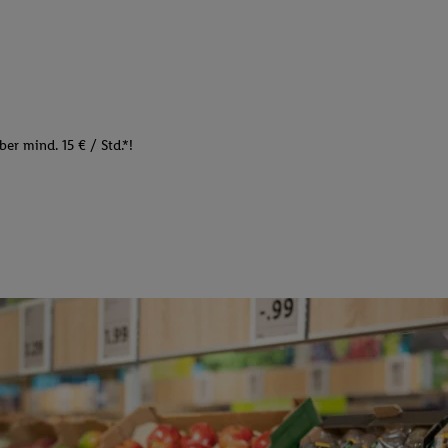
er mind. 15 € / Std.*!