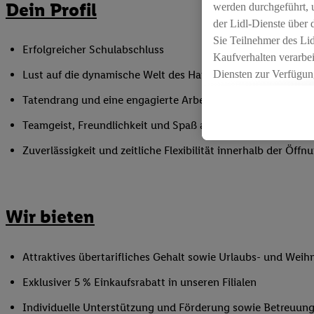
Dein Profil
werden durchgeführt, 
der Lidl-Dienste über
Sie Teilnehmer des Li
Erfolgreicher Schulabschluss
Kaufverhalten verarbei
Diensten zur Verfügung
Lust auf die dynamische Welt des Handels
seiner Auftraggeber m
Tatendrang und eine engagierte Arbeitsweise
Die Erstellung persona
angereicherten Profil
Teamgeist, Freundlichkeit und Spaß am Umgang mit Mens
Ihr Kaufverhalten in d
Zuverlässigkeit und zeitliche Flexibilität innerhalb der Öffnu
sowie Ihre genauen St
Speichern von und/ od
(sogenannten Segment
zur Leistungs-/ Erfol
Wir bieten
zur technischen Siche
Sofern Sie hier Ihre Z
Attraktives übertarifliches Gehalt sowie Urlaubs- und Weih
bestehendes Lidl Plus
in gemeinsamer Verant
Exklusiver 5 % Einkaufsrabatt in unseren Filialen
spezielle Online-Kennu
Individuelle Unterstützung und Förderung sowie Betreuung
beschriebene Utiq-Ken