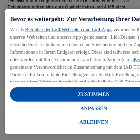
Lebenslauf und Zeugnisse bereits als PDF vorbereitet hast. Die
Dokumente sollten eine gute Qualität haben und 4 MB nicht
überschreiten.
Bevor es weitergeht: Zur Verarbeitung Ihrer Da
Wir als
Betreiber der Lidl-Webseiten und Lidl-Apps
verarbeiten I
unseren Webseiten und unserer App (gemeinsam: „Lidl-Dienste“) 
verschiedener Techniken, mit denen eine Speicherung und ein Zug
Informationen in Ihrem Endgerät erfolgt. Diese sind teilweise te
oder werden mit Ihrer Zustimmung - auch durch Partner (u.a.
als 
gemeinsam Verantwortliche; im Zusammenhang mit dem IAB TC
Partner) - für komfortable Einstellungen, zur Statistik-Erstellung o
personalisierte Werbung innerhalb und außerhalb der Lidl-Dienst
Datenverarbeitungen für personalisierte Werbung werden durchge
ZUSTIMMEN
Werbung auszusteuern und um Dritten die Ausspielung von Werb
Lidl-Dienste über die Ihnen und Ihren Haushaltsangehörigen zug
ANPASSEN
Endgeräte zu ermöglichen. Sofern Sie Teilnehmer des Lidl Plus-
werden für diese Zwecke auch Daten aus Ihrem Filial-Kaufverhalte
ABLEHNEN
Zudem werden einem der o.g. Partner Daten über Ihr Kaufverhalte
Diensten zur Verfügung gestellt, damit dieser als
eigenständig Ver