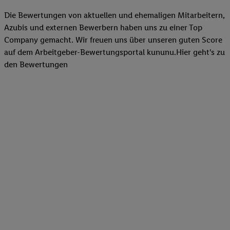
Erfolg von Werbekampagnen seiner Auftraggeber messen kann.
Die Bewertungen von aktuellen und ehemaligen Mitarbeitern,
Die Erstellung personalisierter Werbung basiert auf der Generier
Azubis und externen Bewerbern haben uns zu einer Top
Daten von anderen Diensten angereicherten Profilen. Dies umfasst
Company gemacht. Wir freuen uns über unseren guten Score
Zusammenführung von Daten (z.B. über Ihre Nutzung der Lidl-Di
auf dem Arbeitgeber-Bewertungsportal kununu.Hier geht's zu
Kaufverhalten in den Lidl-Diensten, Informationen aus Ihrem Ku
den Bewertungen
Alter oder Geschlecht - sowie Ihre genauen Standortdaten) auch 
Endgeräte und Lidl-Dienste hinweg einschließlich dem Speichern
dem Zugriff auf Informationen auf Ihren Endgeräten zur Erstellu
Zielgruppen (sogenannten Segmenten). Im Zusammenhang mit d
dieser Werbung erfolgen Verarbeitungen auch zur Leistungs-/ Er
Werbung, zur Zielgruppenforschung, zur Entwicklung von Angeb
technischen Sicherung und Optimierung dieser Werbeausspielung
Sofern Sie hier Ihre Zustimmung dazu erteilen und danach ein Li
erstellen bzw. sich in Ihr bestehendes Lidl Plus-Konto einloggen,
hinaus auch Ihre dort angegebene E-Mail-Adresse von uns in ge
Verantwortlichkeit mit einem der oben genannten Partner verwen
daraus eine spezielle Online-Kennung zu erstellen (die sogenannt
sodann ähnlich wie die sogleich beschriebene Utiq-Kennung ve
um Sie in von Dritten betriebenen Diensten zu erkennen und Ihnen