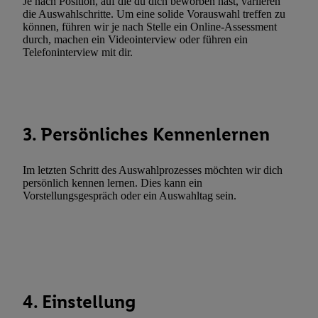
Je nach Position, auf die du dich beworben hast, variieren
Verwendung genauer Standortdaten. Erstellung von Profilen für 
die Auswahlschritte. Um eine solide Vorauswahl treffen zu
können, führen wir je nach Stelle ein Online-Assessment
Werbung. Speichern von oder Zugriff auf Informationen auf ei
durch, machen ein Videointerview oder führen ein
Entwicklung und Verbesserung der Angebote. Analyse von Zie
Telefoninterview mit dir.
Statistiken oder Kombinationen von Daten aus verschiedenen Q
Verwendung reduzierter Daten zur Auswahl von Werbeanzeige
Werbeleistung. Verwendung von Profilen zur Auswahl personali
Werbung.
3. Persönliches Kennenlernen
Liste der Partner (Lieferanten)
Im letzten Schritt des Auswahlprozesses möchten wir dich
persönlich kennen lernen. Dies kann ein
Vorstellungsgespräch oder ein Auswahltag sein.
4. Einstellung