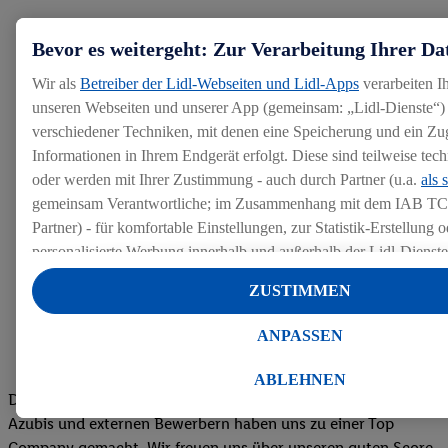
Bevor es weitergeht: Zur Verarbeitung Ihrer Da
Wir als
Betreiber der Lidl-Webseiten und Lidl-Apps
verarbeiten I
unseren Webseiten und unserer App (gemeinsam: „Lidl-Dienste“) 
verschiedener Techniken, mit denen eine Speicherung und ein Zug
Informationen in Ihrem Endgerät erfolgt. Diese sind teilweise te
oder werden mit Ihrer Zustimmung - auch durch Partner (u.a.
als 
gemeinsam Verantwortliche; im Zusammenhang mit dem IAB TC
Partner) - für komfortable Einstellungen, zur Statistik-Erstellung o
personalisierte Werbung innerhalb und außerhalb der Lidl-Dienst
Datenverarbeitungen für personalisierte Werbung werden durchge
ZUSTIMMEN
Werbung auszusteuern und um Dritten die Ausspielung von Werb
Lidl-Dienste über die Ihnen und Ihren Haushaltsangehörigen zug
ANPASSEN
Endgeräte zu ermöglichen. Sofern Sie Teilnehmer des Lidl Plus-
werden für diese Zwecke auch Daten aus Ihrem Filial-Kaufverhalte
ABLEHNEN
Zudem werden einem der o.g. Partner Daten über Ihr Kaufverhalte
Die Bewertungen von aktuellen und ehemaligen Mitarbeitern,
Diensten zur Verfügung gestellt, damit dieser als
eigenständig Ver
Azubis und externen Bewerbern haben uns zu einer Top
Erfolg von Werbekampagnen seiner Auftraggeber messen kann.
Company gemacht. Wir freuen uns über unseren guten Score