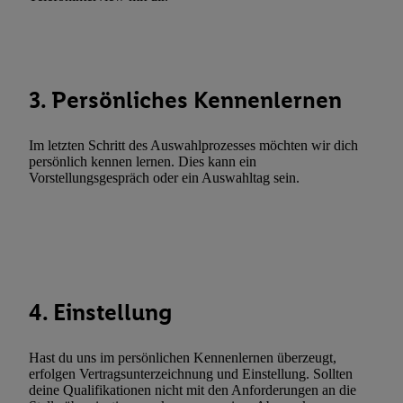
Verwendung genauer Standortdaten. Erstellung von Profilen für 
Werbung. Speichern von oder Zugriff auf Informationen auf ei
Entwicklung und Verbesserung der Angebote. Analyse von Zie
Statistiken oder Kombinationen von Daten aus verschiedenen Q
Verwendung reduzierter Daten zur Auswahl von Werbeanzeige
3. Persönliches Kennenlernen
Werbeleistung. Verwendung von Profilen zur Auswahl personali
Werbung.
Im letzten Schritt des Auswahlprozesses möchten wir dich
persönlich kennen lernen. Dies kann ein
Liste der Partner (Lieferanten)
Vorstellungsgespräch oder ein Auswahltag sein.
4. Einstellung
Hast du uns im persönlichen Kennenlernen überzeugt,
erfolgen Vertragsunterzeichnung und Einstellung. Sollten
deine Qualifikationen nicht mit den Anforderungen an die