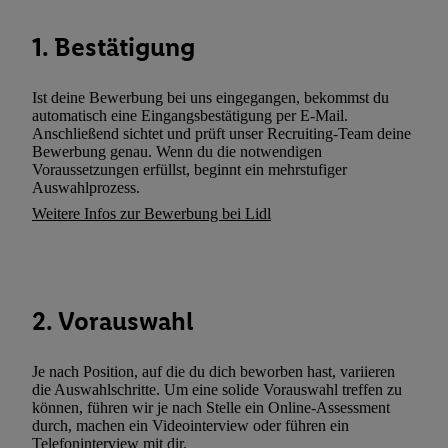
den
Datenschutzbestimmungen von Utiq
.
Durch einen Klick auf „Ablehnen“ können Sie nur den Einsatz n
1. Bestätigung
Techniken zulassen. Durch einen Klick auf „Zustimmen“ stimmen 
Verarbeitungen zu sämtlichen vorgenannten Zwecken unter Einbi
Ist deine Bewerbung bei uns eingegangen, bekommst du
genannten Partner zu. Weitere Informationen, auch zur Speicherd
automatisch eine Eingangsbestätigung per E-Mail.
und zu Ihrem Recht, Ihre Einwilligung jederzeit mit Wirkung für 
Anschließend sichtet und prüft unser Recruiting-Team deine
Bewerbung genau. Wenn du die notwendigen
widerrufen, finden Sie in unseren
Datenschutzbestimmungen
.
Die
Voraussetzungen erfüllst, beginnt ein mehrstufiger
Sie hier.
Unter „Anpassen“ können Sie einzelne Verwendungszwe
Auswahlprozess.
zulassen; das gilt auch für die nachfolgend schlagwortartig bena
Weitere Infos zur Bewerbung bei Lidl
Funktionen im Rahmen des Einsatzes des IAB TCF für Werbung
Erfolgsmessung:
Gewährleistung der Sicherheit, Verhinderung und Aufdeckung v
Fehlerbehebung, Bereitstellung und Anzeige von Werbung und In
2. Vorauswahl
Abgleichung und Kombination von Daten aus unterschiedlichen 
Verknüpfung verschiedener Endgeräte, Identifikation von Geräte
automatisch übermittelter Informationen, Messung des Erfolgs vo
Je nach Position, auf die du dich beworben hast, variieren
die Auswahlschritte. Um eine solide Vorauswahl treffen zu
Werbekampagnen durch TTD und Nutzung der Telekommunikatio
können, führen wir je nach Stelle ein Online-Assessment
Utiq-Technologie für digitales Marketing, sowie:
durch, machen ein Videointerview oder führen ein
Telefoninterview mit dir.