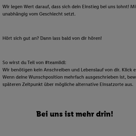
Ihnen personalisierte
Wir legen Wert darauf, dass sich dein Einstieg bei uns lohnt! M
auch Ihre in einen Ha
unabhängig vom Geschlecht setzt.
Zudem erlauben Sie u
Technologie in den Lid
Sie verfügbar ist. Wenn
Hört sich gut an? Dann lass bald von dir hören!
Adresse und einer Kun
werden diese Kennung 
Lidl-Diensten zu erfas
So wirst du Teil von #teamlidl:
werden, die von Dritte
Wir benötigen kein Anschreiben und Lebenslauf von dir. Klick e
können Ihre Einwilligu
Wenn deine Wunschposition mehrfach ausgeschrieben ist, bewir
Möglichkeit, Ihre Einw
späteren Zeitpunkt über mögliche alternative Einsatzorte aus.
(„consenthub“)
oder üb
Marketing“ am unteren 
finden Sie in den
Date
Durch einen Klick auf
Bei uns ist mehr drin!
Klick auf „Zustimmen“
sämtlicher genannten P
Ihre Einwilligung jede