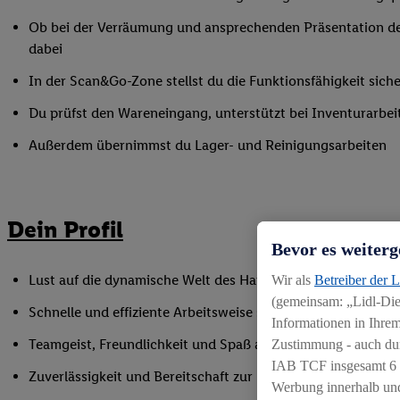
Ob bei der Verräumung und ansprechenden Präsentation de
dabei
In der Scan&Go-Zone stellst du die Funktionsfähigkeit siche
Du prüfst den Wareneingang, unterstützt bei Inventurarbei
Außerdem übernimmst du Lager- und Reinigungsarbeiten
Dein Profil
Bevor es weiterg
Lust auf die dynamische Welt des Handels, gerne auch als Q
Wir als
Betreiber der 
(gemeinsam: „Lidl-Dien
Schnelle und effiziente Arbeitsweise sowie Anpassungsfäh
Informationen in Ihrem
Teamgeist, Freundlichkeit und Spaß am Umgang mit Mens
Zustimmung - auch dur
IAB TCF insgesamt
6
Zuverlässigkeit und Bereitschaft zur Unterstützung in flex
Werbung innerhalb und