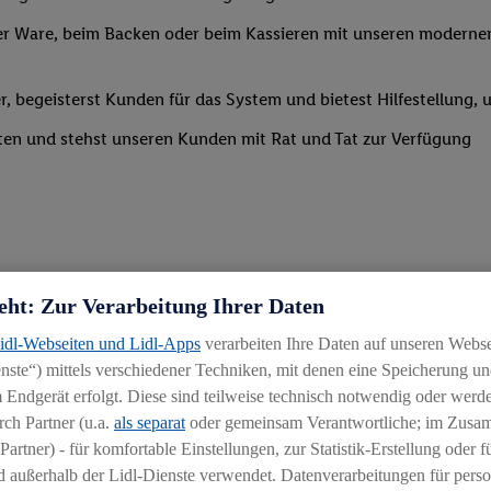
r Ware, beim Backen oder beim Kassieren mit unseren modernen 
r, begeisterst Kunden für das System und bietest Hilfestellung, 
ten und stehst unseren Kunden mit Rat und Tat zur Verfügung
eht: Zur Verarbeitung Ihrer Daten
uereinsteiger
Lidl-Webseiten und Lidl-Apps
verarbeiten Ihre Daten auf unseren Webs
ste“) mittels verschiedener Techniken, mit denen eine Speicherung und
igkeit an wechselnde Aufgaben
 Endgerät erfolgt. Diese sind teilweise technisch notwendig oder werde
chen
ch Partner (u.a.
als separat
oder gemeinsam Verantwortliche; im Zus
Partner) - für komfortable Einstellungen, zur Statistik-Erstellung oder fü
iblen Schichtmodellen in Absprache mit der Führungskraft
 außerhalb der Lidl-Dienste verwendet. Datenverarbeitungen für perso