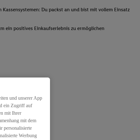
Kassensystemen: Du packst an und bist mit vollem Einsatz
um ein positives Einkaufserlebnis zu ermöglichen
eiten und unserer App
 ein Zugriff auf
n mit Ihrer
ammenhang mit dem
r personalisierte
nalisierte Werbung