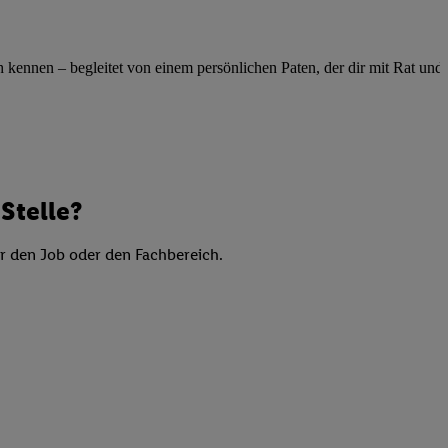
elne
ig benannten Zwecke
ennen – begleitet von einem persönlichen Paten, der dir mit Rat und Ta
g, Bereitstellung und
dlichen Quellen,
telter Informationen,
-basierten Utiq-
Stelle?
 Speichern von
ngebote. Analyse
ellen. Verwendung
er den Job oder den Fachbereich.
ung von Profilen