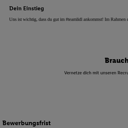
Datenschutzbestimmu
Verwendungszwecke ode
Dein Einstieg
und Funktionen im Ra
Uns ist wichtig, dass du gut im #teamlidl ankommst! Im Rahmen dei
Gewährleistung der Si
Anzeige von Werbung u
Verknüpfung verschiede
Messung des Erfolgs 
Technologie für digita
Brauch
Verwendung genauer
oder Zugriff auf I
von Zielgruppen d
Vernetze dich mit unseren Recru
reduzierter Daten
zur Auswahl person
Liste der Partn
Bewerbungsfrist