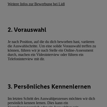
Durch einen Klick auf „Ablehnen“ können Sie nur den Einsatz n
Weitere Infos zur Bewerbung bei Lidl
Techniken zulassen. Durch einen Klick auf „Zustimmen“ stimmen 
Verarbeitungen zu sämtlichen vorgenannten Zwecken unter Einbi
genannten Partner zu. Weitere Informationen, auch zur Speicherd
und zu Ihrem Recht, Ihre Einwilligung jederzeit mit Wirkung für 
2. Vorauswahl
widerrufen, finden Sie in unseren
Datenschutzbestimmungen
.
Die
Sie hier.
Unter „Anpassen“ können Sie einzelne Verwendungszwe
Je nach Position, auf die du dich beworben hast, variieren
zulassen; das gilt auch für die nachfolgend schlagwortartig bena
die Auswahlschritte. Um eine solide Vorauswahl treffen zu
Funktionen im Rahmen des Einsatzes des IAB TCF für Werbung
können, führen wir je nach Stelle ein Online-Assessment
Erfolgsmessung:
durch, machen ein Videointerview oder führen ein
Telefoninterview mit dir.
Gewährleistung der Sicherheit, Verhinderung und Aufdeckung v
Fehlerbehebung, Bereitstellung und Anzeige von Werbung und In
Abgleichung und Kombination von Daten aus unterschiedlichen 
Verknüpfung verschiedener Endgeräte, Identifikation von Geräte
automatisch übermittelter Informationen, Messung des Erfolgs vo
3. Persönliches Kennenlernen
Werbekampagnen durch TTD und Nutzung der Telekommunikatio
Utiq-Technologie für digitales Marketing, sowie:
Im letzten Schritt des Auswahlprozesses möchten wir dich
Verwendung genauer Standortdaten. Erstellung von Profilen für 
persönlich kennen lernen. Dies kann ein