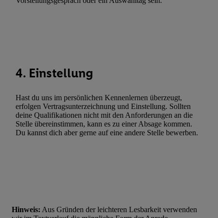
Vorstellungsgespräch oder ein Auswahltag sein.
Werbung. Speichern von oder Zugriff auf Informationen auf ei
Entwicklung und Verbesserung der Angebote. Analyse von Zie
Statistiken oder Kombinationen von Daten aus verschiedenen Q
Verwendung reduzierter Daten zur Auswahl von Werbeanzeige
Werbeleistung. Verwendung von Profilen zur Auswahl personali
Werbung.
4. Einstellung
Liste der Partner (Lieferanten)
Hast du uns im persönlichen Kennenlernen überzeugt,
erfolgen Vertragsunterzeichnung und Einstellung. Sollten
deine Qualifikationen nicht mit den Anforderungen an die
Stelle übereinstimmen, kann es zu einer Absage kommen.
Du kannst dich aber gerne auf eine andere Stelle bewerben.
Hinweis:
Aus Gründen der leichteren Lesbarkeit verwenden