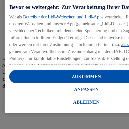
Bevor es weitergeht: Zur Verarbeitung Ihrer Da
Wir als
Betreiber der Lidl-Webseiten und Lidl-Apps
verarbeiten I
unseren Webseiten und unserer App (gemeinsam: „Lidl-Dienste“) 
verschiedener Techniken, mit denen eine Speicherung und ein Zug
Informationen in Ihrem Endgerät erfolgt. Diese sind teilweise te
oder werden mit Ihrer Zustimmung - auch durch Partner (u.a.
als 
gemeinsam Verantwortliche; im Zusammenhang mit dem IAB TC
Die Bewertungen von aktuellen und ehemaligen Mitarbeitern,
Partner) - für komfortable Einstellungen, zur Statistik-Erstellung o
Azubis und externen Bewerbern haben uns zu einer Top
personalisierte Werbung innerhalb und außerhalb der Lidl-Dienst
Company gemacht. Wir freuen uns über unseren guten Score
Datenverarbeitungen für personalisierte Werbung werden durchge
ZUSTIMMEN
auf dem Arbeitgeber-Bewertungsportal kununu.Hier geht's zu
Werbung auszusteuern und um Dritten die Ausspielung von Werb
den Bewertungen
Lidl-Dienste über die Ihnen und Ihren Haushaltsangehörigen zug
ANPASSEN
Endgeräte zu ermöglichen. Sofern Sie Teilnehmer des Lidl Plus-
werden für diese Zwecke auch Daten aus Ihrem Filial-Kaufverhalte
ABLEHNEN
Zudem werden einem der o.g. Partner Daten über Ihr Kaufverhalte
Diensten zur Verfügung gestellt, damit dieser als
eigenständig Ver
Erfolg von Werbekampagnen seiner Auftraggeber messen kann.
Die Erstellung personalisierter Werbung basiert auf der Generier