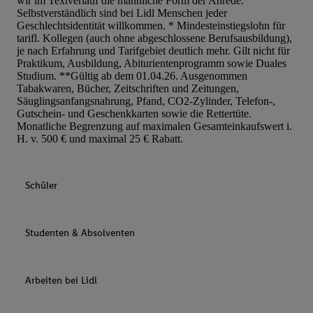
wir im Textverlauf die männliche Form der Anrede.
Selbstverständlich sind bei Lidl Menschen jeder
Geschlechtsidentität willkommen. * Mindesteinstiegslohn für
tarifl. Kollegen (auch ohne abgeschlossene Berufsausbildung),
je nach Erfahrung und Tarifgebiet deutlich mehr. Gilt nicht für
Praktikum, Ausbildung, Abiturientenprogramm sowie Duales
Studium. **Gültig ab dem 01.04.26. Ausgenommen
Tabakwaren, Bücher, Zeitschriften und Zeitungen,
Säuglingsanfangsnahrung, Pfand, CO2-Zylinder, Telefon-,
Gutschein- und Geschenkkarten sowie die Rettertüte.
Monatliche Begrenzung auf maximalen Gesamteinkaufswert i.
H. v. 500 € und maximal 25 € Rabatt.
Schüler
Studenten & Absolventen
Arbeiten bei Lidl