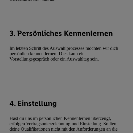
Fehlerbehebung, Bereitstellung und Anzeige von Werbung und In
Abgleichung und Kombination von Daten aus unterschiedlichen 
Verknüpfung verschiedener Endgeräte, Identifikation von Geräte
automatisch übermittelter Informationen, Messung des Erfolgs vo
Werbekampagnen durch TTD und Nutzung der Telekommunikatio
3. Persönliches Kennenlernen
Utiq-Technologie für digitales Marketing, sowie:
Verwendung genauer Standortdaten. Erstellung von Profilen für 
Im letzten Schritt des Auswahlprozesses möchten wir dich
Werbung. Speichern von oder Zugriff auf Informationen auf ei
persönlich kennen lernen. Dies kann ein
Vorstellungsgespräch oder ein Auswahltag sein.
Entwicklung und Verbesserung der Angebote. Analyse von Zie
Statistiken oder Kombinationen von Daten aus verschiedenen Q
Verwendung reduzierter Daten zur Auswahl von Werbeanzeige
Werbeleistung. Verwendung von Profilen zur Auswahl personali
Werbung.
Liste der Partner (Lieferanten)
4. Einstellung
Hast du uns im persönlichen Kennenlernen überzeugt,
erfolgen Vertragsunterzeichnung und Einstellung. Sollten
deine Qualifikationen nicht mit den Anforderungen an die