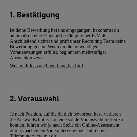
können. Sie können Ihre Einwilligung speziell zur Nutzung der U
zusätzlich zur weiter unten erläuterten Möglichkeit, Ihre Einwilli
1. Bestätigung
widerrufen - jederzeit auch über
das Datenschutzportal von Utiq
(„consenthub“)
oder über „Anpassen“/„Nutzung der Telekommunik
Ist deine Bewerbung bei uns eingegangen, bekommst du
Utiq-Technologie für digitales Marketing“ am unteren Ende diese
automatisch eine Eingangsbestätigung per E-Mail.
Anschließend sichtet und prüft unser Recruiting-Team deine
(nur für die Lidl-Dienste) widerrufen. Weitere Informationen finde
Bewerbung genau. Wenn du die notwendigen
den
Datenschutzbestimmungen von Utiq
.
Voraussetzungen erfüllst, beginnt ein mehrstufiger
Durch einen Klick auf „Ablehnen“ können Sie nur den Einsatz n
Auswahlprozess.
Techniken zulassen. Durch einen Klick auf „Zustimmen“ stimmen 
Weitere Infos zur Bewerbung bei Lidl
Verarbeitungen zu sämtlichen vorgenannten Zwecken unter Einbi
genannten Partner zu. Weitere Informationen, auch zur Speicherd
und zu Ihrem Recht, Ihre Einwilligung jederzeit mit Wirkung für 
widerrufen, finden Sie in unseren
Datenschutzbestimmungen
.
Die
2. Vorauswahl
Sie hier.
Unter „Anpassen“ können Sie einzelne Verwendungszwe
zulassen; das gilt auch für die nachfolgend schlagwortartig bena
Je nach Position, auf die du dich beworben hast, variieren
Funktionen im Rahmen des Einsatzes des IAB TCF für Werbung
die Auswahlschritte. Um eine solide Vorauswahl treffen zu
Erfolgsmessung:
können, führen wir je nach Stelle ein Online-Assessment
Gewährleistung der Sicherheit, Verhinderung und Aufdeckung v
durch, machen ein Videointerview oder führen ein
Telefoninterview mit dir.