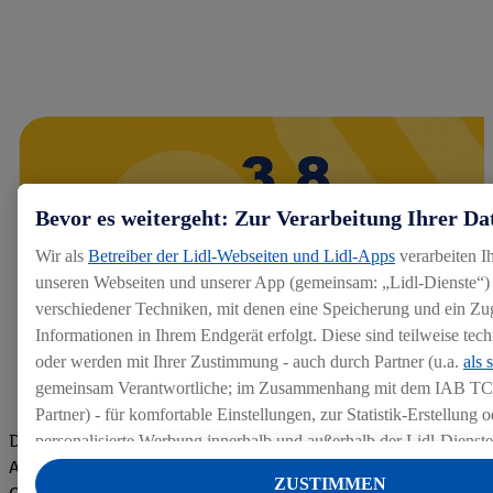
Bevor es weitergeht: Zur Verarbeitung Ihrer Da
Wir als
Betreiber der Lidl-Webseiten und Lidl-Apps
verarbeiten I
unseren Webseiten und unserer App (gemeinsam: „Lidl-Dienste“) 
verschiedener Techniken, mit denen eine Speicherung und ein Zug
Informationen in Ihrem Endgerät erfolgt. Diese sind teilweise te
oder werden mit Ihrer Zustimmung - auch durch Partner (u.a.
als 
gemeinsam Verantwortliche; im Zusammenhang mit dem IAB TC
Partner) - für komfortable Einstellungen, zur Statistik-Erstellung o
Die Bewertungen von aktuellen und ehemaligen Mitarbeitern,
personalisierte Werbung innerhalb und außerhalb der Lidl-Dienst
Azubis und externen Bewerbern haben uns zu einer Top
Datenverarbeitungen für personalisierte Werbung werden durchge
ZUSTIMMEN