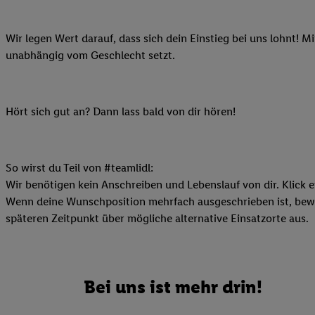
Ihnen personalisierte
auch Ihre in einen Ha
Wir legen Wert darauf, dass sich dein Einstieg bei uns lohnt! M
Zudem erlauben Sie u
unabhängig vom Geschlecht setzt.
Technologie in den Lid
Sie verfügbar ist. Wenn
Adresse und einer Kun
Hört sich gut an? Dann lass bald von dir hören!
werden diese Kennung 
Lidl-Diensten zu erfas
werden, die von Dritte
können Ihre Einwilligu
So wirst du Teil von #teamlidl:
Möglichkeit, Ihre Einw
Wir benötigen kein Anschreiben und Lebenslauf von dir. Klick e
(„consenthub“)
oder üb
Wenn deine Wunschposition mehrfach ausgeschrieben ist, bewir
Marketing“ am unteren 
späteren Zeitpunkt über mögliche alternative Einsatzorte aus.
finden Sie in den
Date
Durch einen Klick auf
Klick auf „Zustimmen“
Bei uns ist mehr drin!
sämtlicher genannten P
Ihre Einwilligung jede