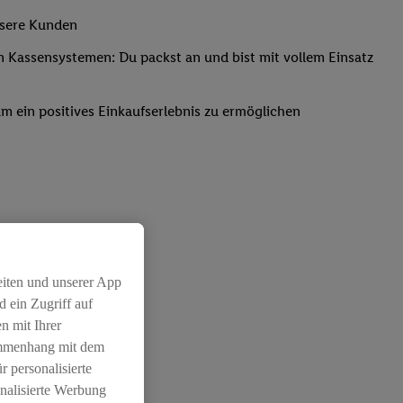
nsere Kunden
Kassensystemen: Du packst an und bist mit vollem Einsatz
um ein positives Einkaufserlebnis zu ermöglichen
eiten und unserer App
 ein Zugriff auf
n mit Ihrer
ammenhang mit dem
r personalisierte
nalisierte Werbung