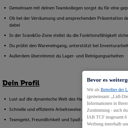
Gemeinsam mit deinen Teamkollegen sorgst du für eine gepf
Ob bei der Verräumung und ansprechenden Präsentation de
dabei
In der Scan&Go-Zone stellst du die Funktionsfähigkeit siche
Du prüfst den Wareneingang, unterstützt bei Inventurarbei
Außerdem übernimmst du Lager- und Reinigungsarbeiten
Bevor es weiterg
Dein Profil
Wir als
Betreiber der 
(gemeinsam: „Lidl-Dien
Lust auf die dynamische Welt des Handels, gerne auch als Q
Informationen in Ihrem
Schnelle und effiziente Arbeitsweise sowie Anpassungsfäh
Zustimmung - auch dur
IAB TCF insgesamt
6
Teamgeist, Freundlichkeit und Spaß am Umgang mit Mens
Werbung innerhalb und