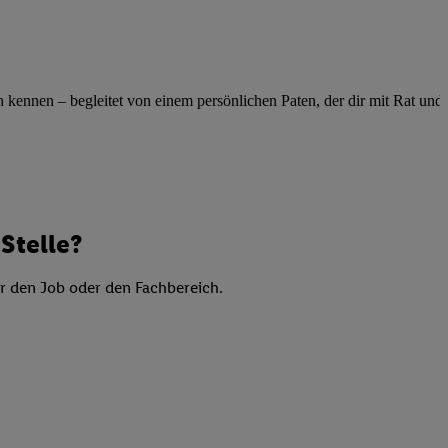
elne
ig benannten Zwecke
g, Bereitstellung und
dlichen Quellen,
ennen – begleitet von einem persönlichen Paten, der dir mit Rat und Ta
telter Informationen,
-basierten Utiq-
 Speichern von
ngebote. Analyse
Stelle?
ellen. Verwendung
ung von Profilen
er den Job oder den Fachbereich.