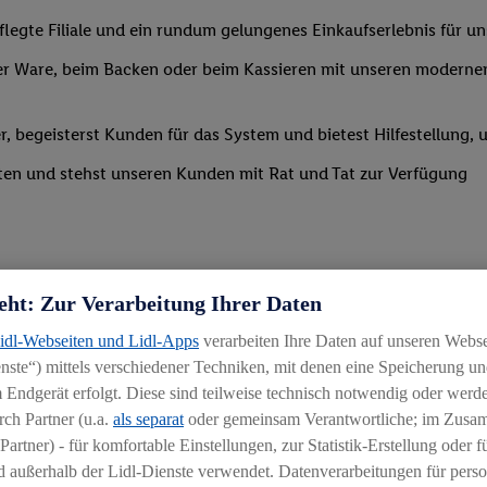
legte Filiale und ein rundum gelungenes Einkaufserlebnis für u
r Ware, beim Backen oder beim Kassieren mit unseren modernen 
r, begeisterst Kunden für das System und bietest Hilfestellung, 
ten und stehst unseren Kunden mit Rat und Tat zur Verfügung
eht: Zur Verarbeitung Ihrer Daten
Lidl-Webseiten und Lidl-Apps
verarbeiten Ihre Daten auf unseren Webs
ste“) mittels verschiedener Techniken, mit denen eine Speicherung und
uereinsteiger
 Endgerät erfolgt. Diese sind teilweise technisch notwendig oder werde
igkeit an wechselnde Aufgaben
ch Partner (u.a.
als separat
oder gemeinsam Verantwortliche; im Zus
Partner) - für komfortable Einstellungen, zur Statistik-Erstellung oder fü
chen
 außerhalb der Lidl-Dienste verwendet. Datenverarbeitungen für perso