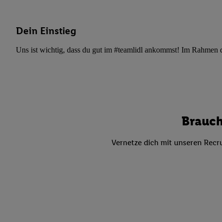
Datenschutzbestimmu
Verwendungszwecke ode
und Funktionen im Ra
Dein Einstieg
Gewährleistung der Si
Anzeige von Werbung u
Uns ist wichtig, dass du gut im #teamlidl ankommst! Im Rahmen dei
Verknüpfung verschiede
Messung des Erfolgs 
Technologie für digita
Verwendung genauer
oder Zugriff auf I
Brauch
von Zielgruppen d
reduzierter Daten
Vernetze dich mit unseren Recru
zur Auswahl person
Liste der Partn