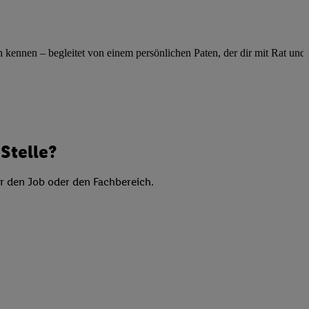
elne
ig benannten Zwecke
g, Bereitstellung und
ennen – begleitet von einem persönlichen Paten, der dir mit Rat und Ta
dlichen Quellen,
telter Informationen,
-basierten Utiq-
 Speichern von
Stelle?
ngebote. Analyse
ellen. Verwendung
er den Job oder den Fachbereich.
ung von Profilen