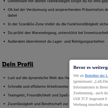
Gemeinsam mit deinen Teamkollegen sorgst du für eine gepf
Ob bei der Verräumung und ansprechenden Präsentation de
dabei
In der Scan&Go-Zone stellst du die Funktionsfähigkeit siche
Du prüfst den Wareneingang, unterstützt bei Inventurarbei
Außerdem übernimmst du Lager- und Reinigungsarbeiten
Dein Profil
Bevor es weiterg
Wir als
Betreiber der 
Lust auf die dynamische Welt des Handels, gerne auch als Q
(gemeinsam: „Lidl-Dien
Schnelle und effiziente Arbeitsweise sowie Anpassungsfäh
Informationen in Ihrem
Zustimmung - auch dur
Teamgeist, Freundlichkeit und Spaß am Umgang mit Mens
IAB TCF insgesamt
6
Zuverlässigkeit und Bereitschaft zur Unterstützung in flex
Werbung innerhalb und