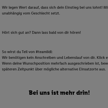
Ihnen personalisierte
Wir legen Wert darauf, dass sich dein Einstieg bei uns lohnt! M
auch Ihre in einen Ha
unabhängig vom Geschlecht setzt.
Zudem erlauben Sie u
Technologie in den Lid
Sie verfügbar ist. Wenn
Hört sich gut an? Dann lass bald von dir hören!
Adresse und einer Kun
werden diese Kennung 
Lidl-Diensten zu erfas
werden, die von Dritte
So wirst du Teil von #teamlidl:
können Ihre Einwilligu
Wir benötigen kein Anschreiben und Lebenslauf von dir. Klick e
Möglichkeit, Ihre Einw
Wenn deine Wunschposition mehrfach ausgeschrieben ist, bewir
(„consenthub“)
oder üb
späteren Zeitpunkt über mögliche alternative Einsatzorte aus.
Marketing“ am unteren 
finden Sie in den
Date
Durch einen Klick auf
Bei uns ist mehr drin!
Klick auf „Zustimmen“
sämtlicher genannten P
Ihre Einwilligung jede