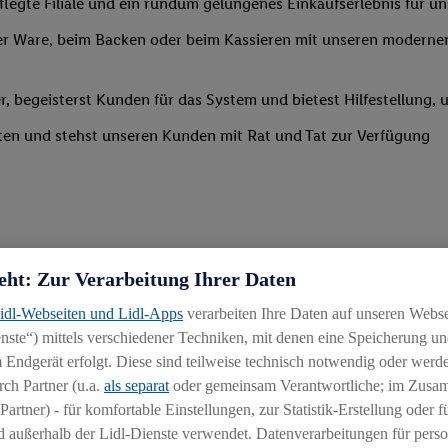
legte Filiale und ein rundum gelungenes Einkaufserlebnis für u
r Ware, beim Backen oder beim Kassieren mit unseren modernen 
r, begeisterst Kunden für das System und bietest Hilfestellung, 
ten und stehst unseren Kunden mit Rat und Tat zur Verfügung
eht: Zur Verarbeitung Ihrer Daten
Lidl-Webseiten und Lidl-Apps
verarbeiten Ihre Daten auf unseren Webs
uereinsteiger
ste“) mittels verschiedener Techniken, mit denen eine Speicherung und
igkeit an wechselnde Aufgaben
 Endgerät erfolgt. Diese sind teilweise technisch notwendig oder werde
ch Partner (u.a.
als separat
oder gemeinsam Verantwortliche; im Zus
chen
Partner) - für komfortable Einstellungen, zur Statistik-Erstellung oder fü
iblen Schichtmodellen in Absprache mit der Führungskraft
 außerhalb der Lidl-Dienste verwendet. Datenverarbeitungen für perso