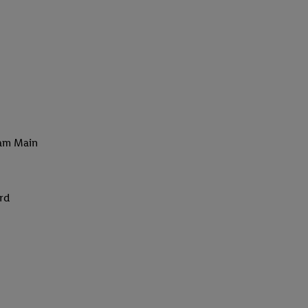
 am Main
rd