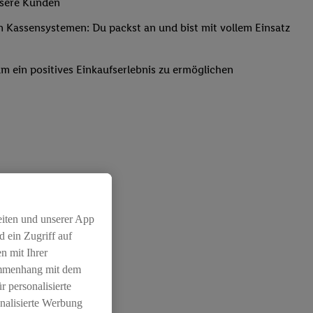
nsere Kunden
Kassensystemen: Du packst an und bist mit vollem Einsatz
um ein positives Einkaufserlebnis zu ermöglichen
eiten und unserer App
 ein Zugriff auf
n mit Ihrer
ammenhang mit dem
r personalisierte
nalisierte Werbung