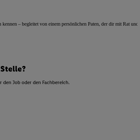
elne
ig benannten Zwecke
g, Bereitstellung und
ennen – begleitet von einem persönlichen Paten, der dir mit Rat und Ta
dlichen Quellen,
telter Informationen,
-basierten Utiq-
 Speichern von
Stelle?
ngebote. Analyse
ellen. Verwendung
er den Job oder den Fachbereich.
ung von Profilen