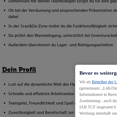
Gemeinsam mit deinen Teamkollegen sorgst du für eine gepf
Ob bei der Verräumung und ansprechenden Präsentation de
dabei
In der Scan&Go-Zone stellst du die Funktionsfähigkeit siche
Du prüfst den Wareneingang, unterstützt bei Inventurarbei
Außerdem übernimmst du Lager- und Reinigungsarbeiten
Dein Profil
Bevor es weiterg
Wir als
Betreiber der 
Lust auf die dynamische Welt des Handels, gerne auch als Q
(gemeinsam: „Lidl-Dien
Schnelle und effiziente Arbeitsweise sowie Anpassungsfäh
Informationen in Ihrem
Zustimmung - auch dur
Teamgeist, Freundlichkeit und Spaß am Umgang mit Mens
IAB TCF insgesamt
6
Zuverlässigkeit und Bereitschaft zur Unterstützung in flex
Werbung innerhalb und