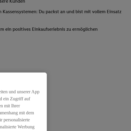
nsere Kunden
Kassensystemen: Du packst an und bist mit vollem Einsatz
um ein positives Einkaufserlebnis zu ermöglichen
eiten und unserer App
 ein Zugriff auf
n mit Ihrer
ammenhang mit dem
r personalisierte
nalisierte Werbung