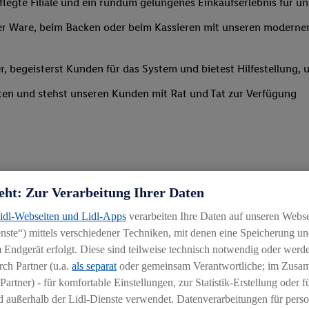
legte Filiale und ein rundum gelungenes Einkaufserlebnis für u
r Ware, beim Backen oder beim Kassieren mit unseren modernen 
r, begeisterst Kunden für das System und bietest Hilfestellung, 
ten und stehst unseren Kunden mit Rat und Tat zur Verfügung
eht: Zur Verarbeitung Ihrer Daten
Lidl-Webseiten und Lidl-Apps
verarbeiten Ihre Daten auf unseren Webs
uereinsteiger
ste“) mittels verschiedener Techniken, mit denen eine Speicherung und
igkeit an wechselnde Aufgaben
 Endgerät erfolgt. Diese sind teilweise technisch notwendig oder werde
ch Partner (u.a.
als separat
oder gemeinsam Verantwortliche; im Zus
chen
Partner) - für komfortable Einstellungen, zur Statistik-Erstellung oder fü
iblen Schichtmodellen in Absprache mit der Führungskraft
 außerhalb der Lidl-Dienste verwendet. Datenverarbeitungen für perso