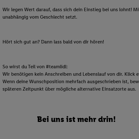
Ihnen personalisierte
Wir legen Wert darauf, dass sich dein Einstieg bei uns lohnt! M
auch Ihre in einen Ha
unabhängig vom Geschlecht setzt.
Zudem erlauben Sie u
Technologie in den Lid
Sie verfügbar ist. Wenn
Hört sich gut an? Dann lass bald von dir hören!
Adresse und einer Kun
werden diese Kennung 
Lidl-Diensten zu erfas
werden, die von Dritte
So wirst du Teil von #teamlidl:
können Ihre Einwilligu
Wir benötigen kein Anschreiben und Lebenslauf von dir. Klick e
Möglichkeit, Ihre Einw
Wenn deine Wunschposition mehrfach ausgeschrieben ist, bewir
(„consenthub“)
oder üb
späteren Zeitpunkt über mögliche alternative Einsatzorte aus.
Marketing“ am unteren 
finden Sie in den
Date
Durch einen Klick auf
Bei uns ist mehr drin!
Klick auf „Zustimmen“
sämtlicher genannten P
Ihre Einwilligung jede