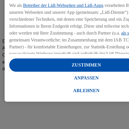
Wir als
Betreiber der Lidl-Webseiten und Lidl-Apps
verarbeiten I
unseren Webseiten und unserer App (gemeinsam: „Lidl-Dienste“) 
verschiedener Techniken, mit denen eine Speicherung und ein Zug
Informationen in Ihrem Endgerät erfolgt. Diese sind teilweise te
oder werden mit Ihrer Zustimmung - auch durch Partner (u.a.
als 
gemeinsam Verantwortliche; im Zusammenhang mit dem IAB TC
Die Bewertungen von aktuellen und ehemaligen Mitarbeitern,
Partner) - für komfortable Einstellungen, zur Statistik-Erstellung o
Azubis und externen Bewerbern haben uns zu einer Top
personalisierte Werbung innerhalb und außerhalb der Lidl-Dienst
Company gemacht. Wir freuen uns über unseren guten Score
Datenverarbeitungen für personalisierte Werbung werden durchge
auf dem Arbeitgeber-Bewertungsportal kununu.Hier geht's zu
ZUSTIMMEN
Werbung auszusteuern und um Dritten die Ausspielung von Werb
den Bewertungen
Lidl-Dienste über die Ihnen und Ihren Haushaltsangehörigen zug
ANPASSEN
Endgeräte zu ermöglichen. Sofern Sie Teilnehmer des Lidl Plus-
werden für diese Zwecke auch Daten aus Ihrem Filial-Kaufverhalte
ABLEHNEN
Zudem werden einem der o.g. Partner Daten über Ihr Kaufverhalte
Diensten zur Verfügung gestellt, damit dieser als
eigenständig Ver
Erfolg von Werbekampagnen seiner Auftraggeber messen kann.
Die Erstellung personalisierter Werbung basiert auf der Generier
Daten von anderen Diensten angereicherten Profilen. Dies umfasst