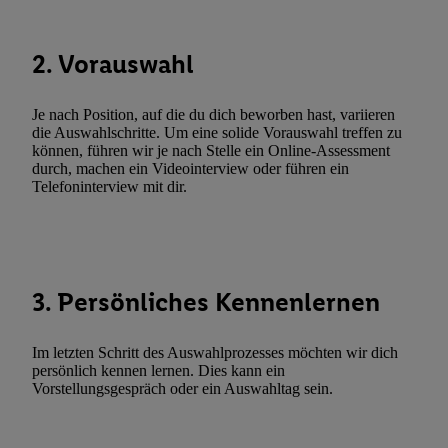
Verarbeitungen zu sämtlichen vorgenannten Zwecken unter Einbi
genannten Partner zu. Weitere Informationen, auch zur Speicherd
2. Vorauswahl
und zu Ihrem Recht, Ihre Einwilligung jederzeit mit Wirkung für 
widerrufen, finden Sie in unseren
Datenschutzbestimmungen
.
Die
Sie hier.
Unter „Anpassen“ können Sie einzelne Verwendungszwe
Je nach Position, auf die du dich beworben hast, variieren
die Auswahlschritte. Um eine solide Vorauswahl treffen zu
zulassen; das gilt auch für die nachfolgend schlagwortartig bena
können, führen wir je nach Stelle ein Online-Assessment
Funktionen im Rahmen des Einsatzes des IAB TCF für Werbung
durch, machen ein Videointerview oder führen ein
Erfolgsmessung:
Telefoninterview mit dir.
Gewährleistung der Sicherheit, Verhinderung und Aufdeckung v
Fehlerbehebung, Bereitstellung und Anzeige von Werbung und In
Abgleichung und Kombination von Daten aus unterschiedlichen 
Verknüpfung verschiedener Endgeräte, Identifikation von Geräte
3. Persönliches Kennenlernen
automatisch übermittelter Informationen, Messung des Erfolgs vo
Werbekampagnen durch TTD und Nutzung der Telekommunikatio
Im letzten Schritt des Auswahlprozesses möchten wir dich
Utiq-Technologie für digitales Marketing, sowie:
persönlich kennen lernen. Dies kann ein
Verwendung genauer Standortdaten. Erstellung von Profilen für 
Vorstellungsgespräch oder ein Auswahltag sein.
Werbung. Speichern von oder Zugriff auf Informationen auf ei
Entwicklung und Verbesserung der Angebote. Analyse von Zie