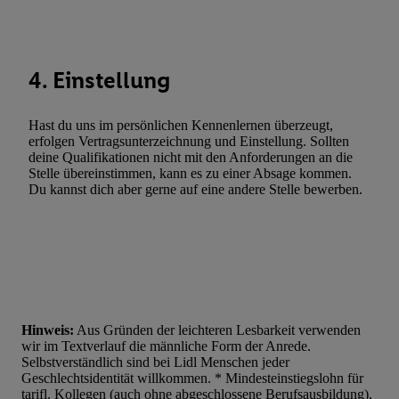
Statistiken oder Kombinationen von Daten aus verschiedenen Q
Verwendung reduzierter Daten zur Auswahl von Werbeanzeige
Werbeleistung. Verwendung von Profilen zur Auswahl personali
4. Einstellung
Werbung.
Liste der Partner (Lieferanten)
Hast du uns im persönlichen Kennenlernen überzeugt,
erfolgen Vertragsunterzeichnung und Einstellung. Sollten
deine Qualifikationen nicht mit den Anforderungen an die
Stelle übereinstimmen, kann es zu einer Absage kommen.
Du kannst dich aber gerne auf eine andere Stelle bewerben.
Hinweis:
Aus Gründen der leichteren Lesbarkeit verwenden
wir im Textverlauf die männliche Form der Anrede.
Selbstverständlich sind bei Lidl Menschen jeder
Geschlechtsidentität willkommen. * Mindesteinstiegslohn für
tarifl. Kollegen (auch ohne abgeschlossene Berufsausbildung),