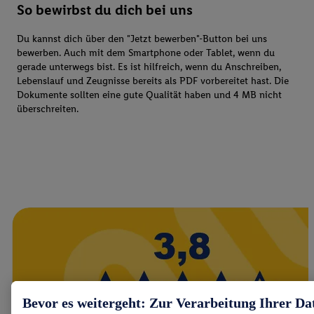
So bewirbst du dich bei uns
Du kannst dich über den "Jetzt bewerben"-Button bei uns
bewerben. Auch mit dem Smartphone oder Tablet, wenn du
gerade unterwegs bist. Es ist hilfreich, wenn du Anschreiben,
Lebenslauf und Zeugnisse bereits als PDF vorbereitet hast. Die
Dokumente sollten eine gute Qualität haben und 4 MB nicht
überschreiten.
Bevor es weitergeht: Zur Verarbeitung Ihrer Da