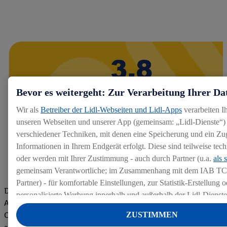
Bevor es weitergeht: Zur Verarbeitung Ihrer Da
Wir als
Betreiber der Lidl-Webseiten und Lidl-Apps
verarbeiten I
unseren Webseiten und unserer App (gemeinsam: „Lidl-Dienste“) 
verschiedener Techniken, mit denen eine Speicherung und ein Zug
Informationen in Ihrem Endgerät erfolgt. Diese sind teilweise te
oder werden mit Ihrer Zustimmung - auch durch Partner (u.a.
als 
gemeinsam Verantwortliche; im Zusammenhang mit dem IAB TC
Partner) - für komfortable Einstellungen, zur Statistik-Erstellung o
Die Bewertungen von aktuellen und ehemaligen Mitarbeitern,
personalisierte Werbung innerhalb und außerhalb der Lidl-Dienst
Azubis und externen Bewerbern haben uns zu einer Top
Datenverarbeitungen für personalisierte Werbung werden durchge
ZUSTIMMEN
Company gemacht. Wir freuen uns über unseren guten Score
Werbung auszusteuern und um Dritten die Ausspielung von Werb