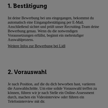
können. Sie können Ihre Einwilligung speziell zur Nutzung der U
1. Bestätigung
zusätzlich zur weiter unten erläuterten Möglichkeit, Ihre Einwilli
widerrufen - jederzeit auch über
das Datenschutzportal von Utiq
(„consenthub“)
oder über „Anpassen“/„Nutzung der Telekommunik
Ist deine Bewerbung bei uns eingegangen, bekommst du
automatisch eine Eingangsbestätigung per E-Mail.
Utiq-Technologie für digitales Marketing“ am unteren Ende diese
Anschließend sichtet und prüft unser Recruiting-Team deine
(nur für die Lidl-Dienste) widerrufen. Weitere Informationen finde
Bewerbung genau. Wenn du die notwendigen
den
Datenschutzbestimmungen von Utiq
.
Voraussetzungen erfüllst, beginnt ein mehrstufiger
Auswahlprozess.
Durch einen Klick auf „Ablehnen“ können Sie nur den Einsatz n
Weitere Infos zur Bewerbung bei Lidl
Techniken zulassen. Durch einen Klick auf „Zustimmen“ stimmen 
Verarbeitungen zu sämtlichen vorgenannten Zwecken unter Einbi
genannten Partner zu. Weitere Informationen, auch zur Speicherd
und zu Ihrem Recht, Ihre Einwilligung jederzeit mit Wirkung für 
widerrufen, finden Sie in unseren
Datenschutzbestimmungen
.
Die
2. Vorauswahl
Sie hier.
Unter „Anpassen“ können Sie einzelne Verwendungszwe
zulassen; das gilt auch für die nachfolgend schlagwortartig bena
Je nach Position, auf die du dich beworben hast, variieren
Funktionen im Rahmen des Einsatzes des IAB TCF für Werbung
die Auswahlschritte. Um eine solide Vorauswahl treffen zu
Erfolgsmessung:
können, führen wir je nach Stelle ein Online-Assessment
durch, machen ein Videointerview oder führen ein
Gewährleistung der Sicherheit, Verhinderung und Aufdeckung v
Telefoninterview mit dir.
Fehlerbehebung, Bereitstellung und Anzeige von Werbung und In