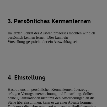
Abgleichung und Kombination von Daten aus unterschiedlichen 
Verknüpfung verschiedener Endgeräte, Identifikation von Geräte
automatisch übermittelter Informationen, Messung des Erfolgs vo
Werbekampagnen durch TTD und Nutzung der Telekommunikatio
3. Persönliches Kennenlernen
Utiq-Technologie für digitales Marketing, sowie:
Verwendung genauer Standortdaten. Erstellung von Profilen für 
Im letzten Schritt des Auswahlprozesses möchten wir dich
persönlich kennen lernen. Dies kann ein
Werbung. Speichern von oder Zugriff auf Informationen auf ei
Vorstellungsgespräch oder ein Auswahltag sein.
Entwicklung und Verbesserung der Angebote. Analyse von Zie
Statistiken oder Kombinationen von Daten aus verschiedenen Q
Verwendung reduzierter Daten zur Auswahl von Werbeanzeige
Werbeleistung. Verwendung von Profilen zur Auswahl personali
Werbung.
Liste der Partner (Lieferanten)
4. Einstellung
Hast du uns im persönlichen Kennenlernen überzeugt,
erfolgen Vertragsunterzeichnung und Einstellung. Sollten
deine Qualifikationen nicht mit den Anforderungen an die
Stelle übereinstimmen, kann es zu einer Absage kommen.
Du kannst dich aber gerne auf eine andere Stelle bewerben.