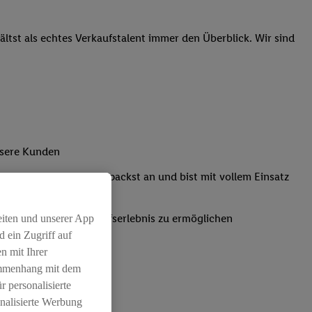
tst als echtes Verkaufstalent immer den Überblick. Wir sind
nsere Kunden
Kassensystemen: Du packst an und bist mit vollem Einsatz
um ein positives Einkaufserlebnis zu ermöglichen
eiten und unserer App
 ein Zugriff auf
n mit Ihrer
ammenhang mit dem
r personalisierte
nalisierte Werbung