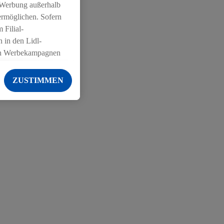
 Werbung außerhalb
ermöglichen. Sofern
 Filial-
 in den Lidl-
on Werbekampagnen
 anderen Diensten
ZUSTIMMEN
ng der Lidl-Dienste,
er Geschlecht -
g einschließlich dem
von Zielgruppen
erarbeitungen auch
on Angeboten sowie
ich in Ihr
ail-Adresse von uns
 um daraus eine
 sogleich
zu erkennen und