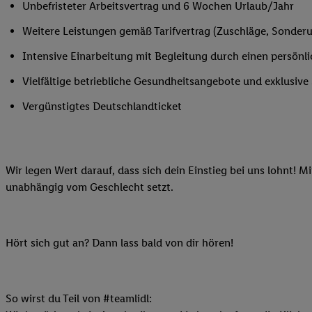
Unbefristeter Arbeitsvertrag und 6 Wochen Urlaub/Jahr
Ihnen personalisierte
auch Ihre in einen Ha
Weitere Leistungen gemäß Tarifvertrag (Zuschläge, Sonderur
Zudem erlauben Sie u
Intensive Einarbeitung mit Begleitung durch einen persönl
Technologie in den Lid
Sie verfügbar ist. Wenn
Vielfältige betriebliche Gesundheitsangebote und exklusiv
Adresse und einer Kun
Vergünstigtes Deutschlandticket
werden diese Kennung 
Lidl-Diensten zu erfas
werden, die von Dritte
können Ihre Einwilligu
Wir legen Wert darauf, dass sich dein Einstieg bei uns lohnt! M
Möglichkeit, Ihre Einw
unabhängig vom Geschlecht setzt.
(„consenthub“)
oder üb
Marketing“ am unteren 
finden Sie in den
Date
Hört sich gut an? Dann lass bald von dir hören!
Durch einen Klick auf
Klick auf „Zustimmen“
sämtlicher genannten P
Ihre Einwilligung jede
So wirst du Teil von #teamlidl: