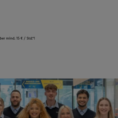
er mind. 15 € / Std.*!