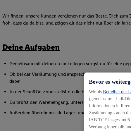
Wir finden, unsere Kunden verdienen nur das Beste. Dich zum B
froh, dass du da bist, und zeigen dir das nicht nur über ein fai
Deine Aufgaben
Gemeinsam mit deinen Teamkollegen sorgst du für eine gepf
Ob bei der Verräumung und ansprechenden Präsentation de
Bevor es weiterg
dabei
In der Scan&Go-Zone stellst du die Funktionsfähigkeit siche
Wir als
Betreiber der 
(gemeinsam: „Lidl-Dien
Du prüfst den Wareneingang, unterstützt bei Inventurarbei
Informationen in Ihrem
Außerdem übernimmst du Lager- und Reinigungsarbeiten
Zustimmung - auch dur
IAB TCF insgesamt
6
Werbung innerhalb und