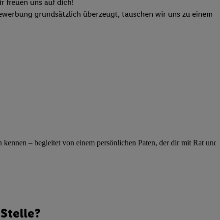
elne
r freuen uns auf dich!
ig benannten Zwecke
Bewerbung grundsätzlich überzeugt, tauschen wir uns zu einem
g, Bereitstellung und
dlichen Quellen,
telter Informationen,
-basierten Utiq-
 Speichern von
ngebote. Analyse
ellen. Verwendung
ung von Profilen
ennen – begleitet von einem persönlichen Paten, der dir mit Rat und Ta
Stelle?