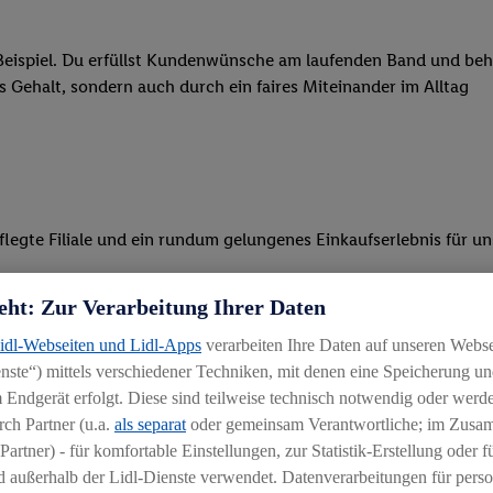
eispiel. Du erfüllst Kundenwünsche am laufenden Band und behäl
res Gehalt, sondern auch durch ein faires Miteinander im Alltag
legte Filiale und ein rundum gelungenes Einkaufserlebnis für u
r Ware, beim Backen oder beim Kassieren mit unseren modernen 
eht: Zur Verarbeitung Ihrer Daten
r, begeisterst Kunden für das System und bietest Hilfestellung, 
Lidl-Webseiten und Lidl-Apps
verarbeiten Ihre Daten auf unseren Webs
ste“) mittels verschiedener Techniken, mit denen eine Speicherung und
ten und stehst unseren Kunden mit Rat und Tat zur Verfügung
 Endgerät erfolgt. Diese sind teilweise technisch notwendig oder werde
ch Partner (u.a.
als separat
oder gemeinsam Verantwortliche; im Zus
Partner) - für komfortable Einstellungen, zur Statistik-Erstellung oder fü
 außerhalb der Lidl-Dienste verwendet. Datenverarbeitungen für perso