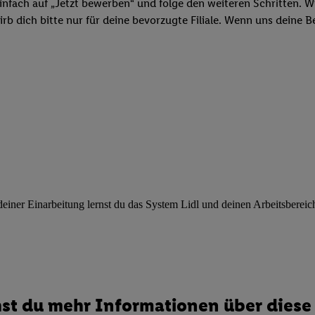
ngen
.
Die Impressen finden Sie hier.
Unter „Anpassen“ können Sie einz
infach auf „Jetzt bewerben“ und folge den weiteren Schritten. Wi
r Partner zulassen; das gilt auch für die nachfolgend schlagwortart
b dich bitte nur für deine bevorzugte Filiale. Wenn uns deine 
hmen des Einsatzes des IAB TCF für Werbung und Erfolgsmessung:
cherheit, Verhinderung und Aufdeckung von Betrug und Fehlerbehebun
nd Inhalten, Abgleichung und Kombination von Daten aus unterschie
ner Endgeräte, Identifikation von Geräten anhand automatisch übermit
von Werbekampagnen durch TTD und Nutzung der Telekommunikations
les Marketing, sowie:
 Standortdaten. Erstellung von Profilen für personalisierte Werbung.
nformationen auf einem Endgerät. Entwicklung und Verbesserung der A
urch Statistiken oder Kombinationen von Daten aus verschiedenen Qu
 zur Auswahl von Werbeanzeigen. Messung der Werbeleistung. Verwend
ner Einarbeitung lernst du das System Lidl und deinen Arbeitsbereich k
alisierter Werbung.
er (Lieferanten)
st du mehr Informationen über diese 