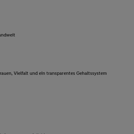
n genannten Partner
 verarbeitet.
er
, die Utiq-
b die Technologie für
er, der anhand der IP-
landweit
Utiq erstellt. Wir
ungsverhalten in den
sten wiedererkannt
pielen können. Sie
ten erläuterten
trauen, Vielfalt und ein transparentes Gehaltssystem
rtal von Utiq
logie für digitales
re Informationen
sen. Durch einen
en unter Einbindung
nd zu Ihrem Recht,