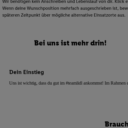
Datenschutzbestimmu
Wir benötigen kein Anschreiben und Lebenslauf von dir. Klick e
Verwendungszwecke ode
Wenn deine Wunschposition mehrfach ausgeschrieben ist, bewir
und Funktionen im Ra
späteren Zeitpunkt über mögliche alternative Einsatzorte aus.
Gewährleistung der Si
Anzeige von Werbung u
Verknüpfung verschiede
Bei uns ist mehr drin!
Messung des Erfolgs 
Technologie für digita
Verwendung genauer
oder Zugriff auf I
Dein Einstieg
von Zielgruppen d
reduzierter Daten
Uns ist wichtig, dass du gut im #teamlidl ankommst! Im Rahmen dei
zur Auswahl person
Liste der Partn
Brauch