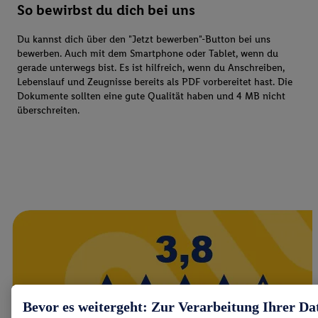
So bewirbst du dich bei uns
Du kannst dich über den "Jetzt bewerben"-Button bei uns
bewerben. Auch mit dem Smartphone oder Tablet, wenn du
gerade unterwegs bist. Es ist hilfreich, wenn du Anschreiben,
Lebenslauf und Zeugnisse bereits als PDF vorbereitet hast. Die
Dokumente sollten eine gute Qualität haben und 4 MB nicht
überschreiten.
Bevor es weitergeht: Zur Verarbeitung Ihrer Da