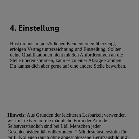
Statistiken oder Kombinationen von Daten aus verschiedenen Q
Verwendung reduzierter Daten zur Auswahl von Werbeanzeige
Werbeleistung. Verwendung von Profilen zur Auswahl personali
4. Einstellung
Werbung.
Liste der Partner (Lieferanten)
Hast du uns im persönlichen Kennenlernen überzeugt,
erfolgen Vertragsunterzeichnung und Einstellung. Sollten
deine Qualifikationen nicht mit den Anforderungen an die
Stelle übereinstimmen, kann es zu einer Absage kommen.
Du kannst dich aber gerne auf eine andere Stelle bewerben.
Hinweis:
Aus Gründen der leichteren Lesbarkeit verwenden
wir im Textverlauf die männliche Form der Anrede.
Selbstverständlich sind bei Lidl Menschen jeder
Geschlechtsidentität willkommen. * Mindesteinstiegslohn für
tarifl. Kollegen (auch ohne abgeschlossene Berufsausbildung),