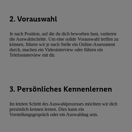
Verarbeitungen zu sämtlichen vorgenannten Zwecken unter Einbi
genannten Partner zu. Weitere Informationen, auch zur Speicherd
2. Vorauswahl
und zu Ihrem Recht, Ihre Einwilligung jederzeit mit Wirkung für 
widerrufen, finden Sie in unseren
Datenschutzbestimmungen
.
Die
Sie hier.
Unter „Anpassen“ können Sie einzelne Verwendungszwe
Je nach Position, auf die du dich beworben hast, variieren
die Auswahlschritte. Um eine solide Vorauswahl treffen zu
zulassen; das gilt auch für die nachfolgend schlagwortartig bena
können, führen wir je nach Stelle ein Online-Assessment
Funktionen im Rahmen des Einsatzes des IAB TCF für Werbung
durch, machen ein Videointerview oder führen ein
Erfolgsmessung:
Telefoninterview mit dir.
Gewährleistung der Sicherheit, Verhinderung und Aufdeckung v
Fehlerbehebung, Bereitstellung und Anzeige von Werbung und In
Abgleichung und Kombination von Daten aus unterschiedlichen 
Verknüpfung verschiedener Endgeräte, Identifikation von Geräte
3. Persönliches Kennenlernen
automatisch übermittelter Informationen, Messung des Erfolgs vo
Werbekampagnen durch TTD und Nutzung der Telekommunikatio
Im letzten Schritt des Auswahlprozesses möchten wir dich
Utiq-Technologie für digitales Marketing, sowie:
persönlich kennen lernen. Dies kann ein
Verwendung genauer Standortdaten. Erstellung von Profilen für 
Vorstellungsgespräch oder ein Auswahltag sein.
Werbung. Speichern von oder Zugriff auf Informationen auf ei
Entwicklung und Verbesserung der Angebote. Analyse von Zie