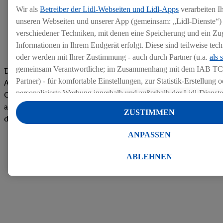
Wir als
Betreiber der Lidl-Webseiten und Lidl-Apps
verarbeiten I
unseren Webseiten und unserer App (gemeinsam: „Lidl-Dienste“) 
verschiedener Techniken, mit denen eine Speicherung und ein Zug
Informationen in Ihrem Endgerät erfolgt. Diese sind teilweise te
oder werden mit Ihrer Zustimmung - auch durch Partner (u.a.
als 
gemeinsam Verantwortliche; im Zusammenhang mit dem IAB TC
Die Bewertungen von aktuellen und ehemaligen Mitarbeitern,
Partner) - für komfortable Einstellungen, zur Statistik-Erstellung o
Azubis und externen Bewerbern haben uns zu einer Top
personalisierte Werbung innerhalb und außerhalb der Lidl-Dienst
Company gemacht. Wir freuen uns über unseren guten Score
Datenverarbeitungen für personalisierte Werbung werden durchge
auf dem Arbeitgeber-Bewertungsportal kununu.Hier geht's zu
ZUSTIMMEN
Werbung auszusteuern und um Dritten die Ausspielung von Werb
den Bewertungen
Lidl-Dienste über die Ihnen und Ihren Haushaltsangehörigen zug
ANPASSEN
Endgeräte zu ermöglichen. Sofern Sie Teilnehmer des Lidl Plus-
werden für diese Zwecke auch Daten aus Ihrem Filial-Kaufverhalte
ABLEHNEN
Zudem werden einem der o.g. Partner Daten über Ihr Kaufverhalte
Diensten zur Verfügung gestellt, damit dieser als
eigenständig Ver
Erfolg von Werbekampagnen seiner Auftraggeber messen kann.
Die Erstellung personalisierter Werbung basiert auf der Generier
Daten von anderen Diensten angereicherten Profilen. Dies umfasst