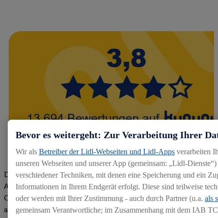
Bevor es weitergeht: Zur Verarbeitung Ihrer Da
Wir als
Betreiber der Lidl-Webseiten und Lidl-Apps
verarbeiten I
unseren Webseiten und unserer App (gemeinsam: „Lidl-Dienste“) 
Die Bewertungen von aktuellen und ehemaligen Mitarbeitern,
verschiedener Techniken, mit denen eine Speicherung und ein Zug
Azubis und externen Bewerbern haben uns zu einer Top
Informationen in Ihrem Endgerät erfolgt. Diese sind teilweise te
Company gemacht. Wir freuen uns über unseren guten Score
oder werden mit Ihrer Zustimmung - auch durch Partner (u.a.
als 
auf dem Arbeitgeber-Bewertungsportal kununu.Hier geht's zu
gemeinsam Verantwortliche; im Zusammenhang mit dem IAB TC