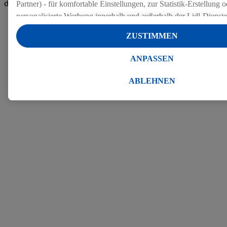
den Bewertungen
Partner) - für komfortable Einstellungen, zur Statistik-Erstellung o
personalisierte Werbung innerhalb und außerhalb der Lidl-Dienst
Datenverarbeitungen für personalisierte Werbung werden durchge
ZUSTIMMEN
Werbung auszusteuern und um Dritten die Ausspielung von Werb
Lidl-Dienste über die Ihnen und Ihren Haushaltsangehörigen zug
ANPASSEN
Endgeräte zu ermöglichen. Sofern Sie Teilnehmer des Lidl Plus-
werden für diese Zwecke auch Daten aus Ihrem Filial-Kaufverhalte
ABLEHNEN
Zudem werden einem der o.g. Partner Daten über Ihr Kaufverhalte
Diensten zur Verfügung gestellt, damit dieser als
eigenständig Ver
Erfolg von Werbekampagnen seiner Auftraggeber messen kann.
Die Erstellung personalisierter Werbung basiert auf der Generier
Daten von anderen Diensten angereicherten Profilen. Dies umfasst
Zusammenführung von Daten (z.B. über Ihre Nutzung der Lidl-Di
Kaufverhalten in den Lidl-Diensten, Informationen aus Ihrem Ku
Alter oder Geschlecht - sowie Ihre genauen Standortdaten) auch 
Endgeräte und Lidl-Dienste hinweg einschließlich dem Speichern
dem Zugriff auf Informationen auf Ihren Endgeräten zur Erstellu
Zielgruppen (sogenannten Segmenten). Im Zusammenhang mit d
dieser Werbung erfolgen Verarbeitungen auch zur Leistungs-/ Er