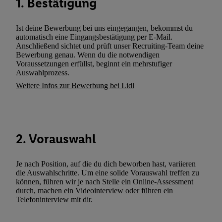
1. Bestätigung
Nutzungsverhalten in den Lidl-Diensten zu erfassen. Insbesonder
mittels dieser Technologie auch auf Diensten wiedererkannt werd
Ist deine Bewerbung bei uns eingegangen, bekommst du
Dritten betrieben werden, damit wir Ihnen dort personalisierte W
automatisch eine Eingangsbestätigung per E-Mail.
Anschließend sichtet und prüft unser Recruiting-Team deine
können. Sie können Ihre Einwilligung speziell zur Nutzung der U
Bewerbung genau. Wenn du die notwendigen
zusätzlich zur weiter unten erläuterten Möglichkeit, Ihre Einwilli
Voraussetzungen erfüllst, beginnt ein mehrstufiger
widerrufen - jederzeit auch über
das Datenschutzportal von Utiq
Auswahlprozess.
(„consenthub“)
oder über „Anpassen“/„Nutzung der Telekommunik
Weitere Infos zur Bewerbung bei Lidl
Utiq-Technologie für digitales Marketing“ am unteren Ende diese
(nur für die Lidl-Dienste) widerrufen. Weitere Informationen finde
den
Datenschutzbestimmungen von Utiq
.
Durch einen Klick auf „Ablehnen“ können Sie nur den Einsatz n
2. Vorauswahl
Techniken zulassen. Durch einen Klick auf „Zustimmen“ stimmen 
Verarbeitungen zu sämtlichen vorgenannten Zwecken unter Einbi
Je nach Position, auf die du dich beworben hast, variieren
genannten Partner zu. Weitere Informationen, auch zur Speicherd
die Auswahlschritte. Um eine solide Vorauswahl treffen zu
und zu Ihrem Recht, Ihre Einwilligung jederzeit mit Wirkung für 
können, führen wir je nach Stelle ein Online-Assessment
widerrufen, finden Sie in unseren
Datenschutzbestimmungen
.
Die
durch, machen ein Videointerview oder führen ein
Telefoninterview mit dir.
Sie hier.
Unter „Anpassen“ können Sie einzelne Verwendungszwe
zulassen; das gilt auch für die nachfolgend schlagwortartig bena