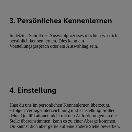
Funktionen im Rahmen des Einsatzes des IAB TCF für Werbung
Erfolgsmessung:
Gewährleistung der Sicherheit, Verhinderung und Aufdeckung v
3. Persönliches Kennenlernen
Fehlerbehebung, Bereitstellung und Anzeige von Werbung und In
Abgleichung und Kombination von Daten aus unterschiedlichen 
Im letzten Schritt des Auswahlprozesses möchten wir dich
Verknüpfung verschiedener Endgeräte, Identifikation von Geräte
persönlich kennen lernen. Dies kann ein
automatisch übermittelter Informationen, Messung des Erfolgs vo
Vorstellungsgespräch oder ein Auswahltag sein.
Werbekampagnen durch TTD und Nutzung der Telekommunikatio
Utiq-Technologie für digitales Marketing, sowie:
Verwendung genauer Standortdaten. Erstellung von Profilen für 
Werbung. Speichern von oder Zugriff auf Informationen auf ei
Entwicklung und Verbesserung der Angebote. Analyse von Zie
4. Einstellung
Statistiken oder Kombinationen von Daten aus verschiedenen Q
Verwendung reduzierter Daten zur Auswahl von Werbeanzeige
Werbeleistung. Verwendung von Profilen zur Auswahl personali
Hast du uns im persönlichen Kennenlernen überzeugt,
erfolgen Vertragsunterzeichnung und Einstellung. Sollten
Werbung.
deine Qualifikationen nicht mit den Anforderungen an die
Stelle übereinstimmen, kann es zu einer Absage kommen.
Liste der Partner (Lieferanten)
Du kannst dich aber gerne auf eine andere Stelle bewerben.