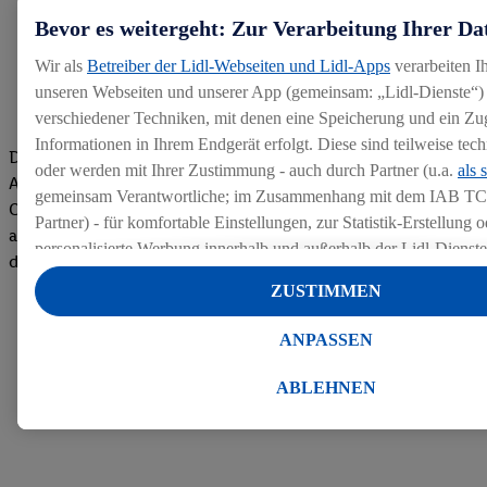
Bevor es weitergeht: Zur Verarbeitung Ihrer Da
Wir als
Betreiber der Lidl-Webseiten und Lidl-Apps
verarbeiten I
unseren Webseiten und unserer App (gemeinsam: „Lidl-Dienste“) 
verschiedener Techniken, mit denen eine Speicherung und ein Zug
Informationen in Ihrem Endgerät erfolgt. Diese sind teilweise te
Die Bewertungen von aktuellen und ehemaligen Mitarbeitern,
oder werden mit Ihrer Zustimmung - auch durch Partner (u.a.
als 
Azubis und externen Bewerbern haben uns zu einer Top
gemeinsam Verantwortliche; im Zusammenhang mit dem IAB TC
Company gemacht. Wir freuen uns über unseren guten Score
Partner) - für komfortable Einstellungen, zur Statistik-Erstellung o
auf dem Arbeitgeber-Bewertungsportal kununu.Hier geht's zu
personalisierte Werbung innerhalb und außerhalb der Lidl-Dienst
den Bewertungen
Datenverarbeitungen für personalisierte Werbung werden durchge
ZUSTIMMEN
Werbung auszusteuern und um Dritten die Ausspielung von Werb
Lidl-Dienste über die Ihnen und Ihren Haushaltsangehörigen zug
ANPASSEN
Endgeräte zu ermöglichen. Sofern Sie Teilnehmer des Lidl Plus-
werden für diese Zwecke auch Daten aus Ihrem Filial-Kaufverhalte
ABLEHNEN
Zudem werden einem der o.g. Partner Daten über Ihr Kaufverhalte
Diensten zur Verfügung gestellt, damit dieser als
eigenständig Ver
Erfolg von Werbekampagnen seiner Auftraggeber messen kann.
Die Erstellung personalisierter Werbung basiert auf der Generier