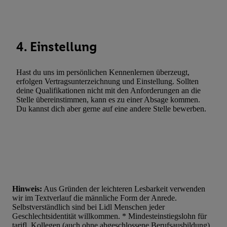
Werbung. Speichern von oder Zugriff auf Informationen auf ei
Entwicklung und Verbesserung der Angebote. Analyse von Zie
Statistiken oder Kombinationen von Daten aus verschiedenen Q
Verwendung reduzierter Daten zur Auswahl von Werbeanzeige
4. Einstellung
Werbeleistung. Verwendung von Profilen zur Auswahl personali
Werbung.
Hast du uns im persönlichen Kennenlernen überzeugt,
Liste der Partner (Lieferanten)
erfolgen Vertragsunterzeichnung und Einstellung. Sollten
deine Qualifikationen nicht mit den Anforderungen an die
Stelle übereinstimmen, kann es zu einer Absage kommen.
Du kannst dich aber gerne auf eine andere Stelle bewerben.
Hinweis:
Aus Gründen der leichteren Lesbarkeit verwenden
wir im Textverlauf die männliche Form der Anrede.
Selbstverständlich sind bei Lidl Menschen jeder
Geschlechtsidentität willkommen. * Mindesteinstiegslohn für
tarifl. Kollegen (auch ohne abgeschlossene Berufsausbildung),