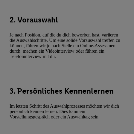
Durch einen Klick auf „Ablehnen“ können Sie nur den Einsatz n
Techniken zulassen. Durch einen Klick auf „Zustimmen“ stimmen 
2. Vorauswahl
Verarbeitungen zu sämtlichen vorgenannten Zwecken unter Einbi
genannten Partner zu. Weitere Informationen, auch zur Speicherd
und zu Ihrem Recht, Ihre Einwilligung jederzeit mit Wirkung für 
Je nach Position, auf die du dich beworben hast, variieren
widerrufen, finden Sie in unseren
Datenschutzbestimmungen
.
Die
die Auswahlschritte. Um eine solide Vorauswahl treffen zu
können, führen wir je nach Stelle ein Online-Assessment
Sie hier.
Unter „Anpassen“ können Sie einzelne Verwendungszwe
durch, machen ein Videointerview oder führen ein
zulassen; das gilt auch für die nachfolgend schlagwortartig bena
Telefoninterview mit dir.
Funktionen im Rahmen des Einsatzes des IAB TCF für Werbung
Erfolgsmessung:
Gewährleistung der Sicherheit, Verhinderung und Aufdeckung v
Fehlerbehebung, Bereitstellung und Anzeige von Werbung und In
3. Persönliches Kennenlernen
Abgleichung und Kombination von Daten aus unterschiedlichen 
Verknüpfung verschiedener Endgeräte, Identifikation von Geräte
automatisch übermittelter Informationen, Messung des Erfolgs vo
Im letzten Schritt des Auswahlprozesses möchten wir dich
Werbekampagnen durch TTD und Nutzung der Telekommunikatio
persönlich kennen lernen. Dies kann ein
Vorstellungsgespräch oder ein Auswahltag sein.
Utiq-Technologie für digitales Marketing, sowie:
Verwendung genauer Standortdaten. Erstellung von Profilen für 