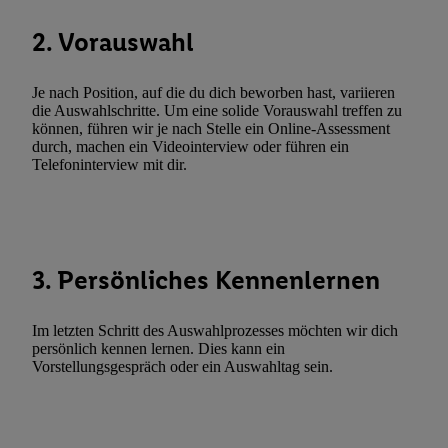
Techniken zulassen. Durch einen Klick auf „Zustimmen“ stimmen 
2. Vorauswahl
Verarbeitungen zu sämtlichen vorgenannten Zwecken unter Einbi
genannten Partner zu. Weitere Informationen, auch zur Speicherd
und zu Ihrem Recht, Ihre Einwilligung jederzeit mit Wirkung für 
Je nach Position, auf die du dich beworben hast, variieren
die Auswahlschritte. Um eine solide Vorauswahl treffen zu
widerrufen, finden Sie in unseren
Datenschutzbestimmungen
.
Die
können, führen wir je nach Stelle ein Online-Assessment
Sie hier.
Unter „Anpassen“ können Sie einzelne Verwendungszwe
durch, machen ein Videointerview oder führen ein
zulassen; das gilt auch für die nachfolgend schlagwortartig bena
Telefoninterview mit dir.
Funktionen im Rahmen des Einsatzes des IAB TCF für Werbung
Erfolgsmessung:
Gewährleistung der Sicherheit, Verhinderung und Aufdeckung v
Fehlerbehebung, Bereitstellung und Anzeige von Werbung und In
3. Persönliches Kennenlernen
Abgleichung und Kombination von Daten aus unterschiedlichen 
Verknüpfung verschiedener Endgeräte, Identifikation von Geräte
Im letzten Schritt des Auswahlprozesses möchten wir dich
automatisch übermittelter Informationen, Messung des Erfolgs vo
persönlich kennen lernen. Dies kann ein
Werbekampagnen durch TTD und Nutzung der Telekommunikatio
Vorstellungsgespräch oder ein Auswahltag sein.
Utiq-Technologie für digitales Marketing, sowie:
Verwendung genauer Standortdaten. Erstellung von Profilen für 
Werbung. Speichern von oder Zugriff auf Informationen auf ei