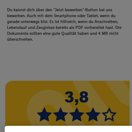
Du kannst dich über den "Jetzt bewerben"-Button bei uns
bewerben. Auch mit dem Smartphone oder Tablet, wenn du
gerade unterwegs bist. Es ist hilfreich, wenn du Anschreiben,
Lebenslauf und Zeugnisse bereits als PDF vorbereitet hast. Die
Dokumente sollten eine gute Qualität haben und 4 MB nicht
überschreiten.