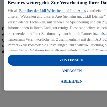
Bevor es weitergeht: Zur Verarbeitung Ihrer Da
Wir als
Betreiber der Lidl-Webseiten und Lidl-Apps
verarbeiten I
unseren Webseiten und unserer App (gemeinsam: „Lidl-Dienste“) 
verschiedener Techniken, mit denen eine Speicherung und ein Zug
Informationen in Ihrem Endgerät erfolgt. Diese sind teilweise te
Die Bewertungen von aktuellen und ehemaligen Mitarbeitern,
oder werden mit Ihrer Zustimmung - auch durch Partner (u.a.
als 
Azubis und externen Bewerbern haben uns zu einer Top
gemeinsam Verantwortliche; im Zusammenhang mit dem IAB TC
Company gemacht. Wir freuen uns über unseren guten Score
Partner) - für komfortable Einstellungen, zur Statistik-Erstellung o
auf dem Arbeitgeber-Bewertungsportal kununu.Hier geht's zu
personalisierte Werbung innerhalb und außerhalb der Lidl-Dienst
den Bewertungen
Datenverarbeitungen für personalisierte Werbung werden durchge
ZUSTIMMEN
Werbung auszusteuern und um Dritten die Ausspielung von Werb
Lidl-Dienste über die Ihnen und Ihren Haushaltsangehörigen zug
ANPASSEN
Endgeräte zu ermöglichen. Sofern Sie Teilnehmer des Lidl Plus-
werden für diese Zwecke auch Daten aus Ihrem Filial-Kaufverhalte
ABLEHNEN
Zudem werden einem der o.g. Partner Daten über Ihr Kaufverhalte
Diensten zur Verfügung gestellt, damit dieser als
eigenständig Ver
Erfolg von Werbekampagnen seiner Auftraggeber messen kann.
Die Erstellung personalisierter Werbung basiert auf der Generier