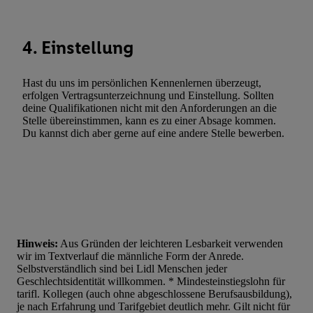
Entwicklung und Verbesserung der Angebote. Analyse von Zie
Statistiken oder Kombinationen von Daten aus verschiedenen Q
4. Einstellung
Verwendung reduzierter Daten zur Auswahl von Werbeanzeige
Werbeleistung. Verwendung von Profilen zur Auswahl personali
Werbung.
Hast du uns im persönlichen Kennenlernen überzeugt,
erfolgen Vertragsunterzeichnung und Einstellung. Sollten
Liste der Partner (Lieferanten)
deine Qualifikationen nicht mit den Anforderungen an die
Stelle übereinstimmen, kann es zu einer Absage kommen.
Du kannst dich aber gerne auf eine andere Stelle bewerben.
Hinweis:
Aus Gründen der leichteren Lesbarkeit verwenden
wir im Textverlauf die männliche Form der Anrede.
Selbstverständlich sind bei Lidl Menschen jeder
Geschlechtsidentität willkommen. * Mindesteinstiegslohn für
tarifl. Kollegen (auch ohne abgeschlossene Berufsausbildung),
je nach Erfahrung und Tarifgebiet deutlich mehr. Gilt nicht für