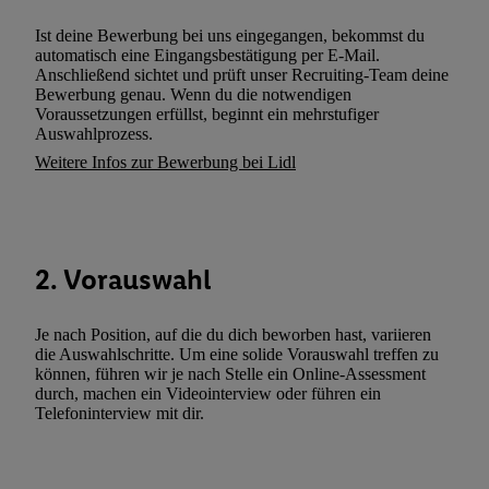
Kennung verwenden, um Sie wiederzuerkennen und Erkenntnisse
Ist deine Bewerbung bei uns eingegangen, bekommst du
Nutzungsverhalten in den Lidl-Diensten zu erfassen. Insbesonder
automatisch eine Eingangsbestätigung per E-Mail.
Anschließend sichtet und prüft unser Recruiting-Team deine
mittels dieser Technologie auch auf Diensten wiedererkannt werd
Bewerbung genau. Wenn du die notwendigen
Dritten betrieben werden, damit wir Ihnen dort personalisierte W
Voraussetzungen erfüllst, beginnt ein mehrstufiger
können. Sie können Ihre Einwilligung speziell zur Nutzung der U
Auswahlprozess.
zusätzlich zur weiter unten erläuterten Möglichkeit, Ihre Einwilli
Weitere Infos zur Bewerbung bei Lidl
widerrufen - jederzeit auch über
das Datenschutzportal von Utiq
(„consenthub“)
oder über „Anpassen“/„Nutzung der Telekommunik
Utiq-Technologie für digitales Marketing“ am unteren Ende diese
(nur für die Lidl-Dienste) widerrufen. Weitere Informationen finde
2. Vorauswahl
den
Datenschutzbestimmungen von Utiq
.
Durch einen Klick auf „Ablehnen“ können Sie nur den Einsatz n
Je nach Position, auf die du dich beworben hast, variieren
Techniken zulassen. Durch einen Klick auf „Zustimmen“ stimmen 
die Auswahlschritte. Um eine solide Vorauswahl treffen zu
Verarbeitungen zu sämtlichen vorgenannten Zwecken unter Einbi
können, führen wir je nach Stelle ein Online-Assessment
genannten Partner zu. Weitere Informationen, auch zur Speicherd
durch, machen ein Videointerview oder führen ein
Telefoninterview mit dir.
und zu Ihrem Recht, Ihre Einwilligung jederzeit mit Wirkung für 
widerrufen, finden Sie in unseren
Datenschutzbestimmungen
.
Die
Sie hier.
Unter „Anpassen“ können Sie einzelne Verwendungszwe