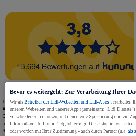
Bevor es weitergeht: Zur Verarbeitung Ihrer Da
Die Bewertungen von aktuellen und ehemaligen Mitarbeitern,
Wir als
Betreiber der Lidl-Webseiten und Lidl-Apps
verarbeiten I
Azubis und externen Bewerbern haben uns zu einer Top
unseren Webseiten und unserer App (gemeinsam: „Lidl-Dienste“) 
Company gemacht. Wir freuen uns über unseren guten Score
verschiedener Techniken, mit denen eine Speicherung und ein Zug
auf dem Arbeitgeber-Bewertungsportal kununu.Hier geht's zu
Informationen in Ihrem Endgerät erfolgt. Diese sind teilweise te
den Bewertungen
oder werden mit Ihrer Zustimmung - auch durch Partner (u.a.
als 