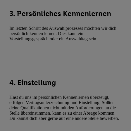
zulassen; das gilt auch für die nachfolgend schlagwortartig bena
Funktionen im Rahmen des Einsatzes des IAB TCF für Werbung
3. Persönliches Kennenlernen
Erfolgsmessung:
Gewährleistung der Sicherheit, Verhinderung und Aufdeckung v
Im letzten Schritt des Auswahlprozesses möchten wir dich
Fehlerbehebung, Bereitstellung und Anzeige von Werbung und In
persönlich kennen lernen. Dies kann ein
Abgleichung und Kombination von Daten aus unterschiedlichen 
Vorstellungsgespräch oder ein Auswahltag sein.
Verknüpfung verschiedener Endgeräte, Identifikation von Geräte
automatisch übermittelter Informationen, Messung des Erfolgs vo
Werbekampagnen durch TTD und Nutzung der Telekommunikatio
Utiq-Technologie für digitales Marketing, sowie:
Verwendung genauer Standortdaten. Erstellung von Profilen für 
4. Einstellung
Werbung. Speichern von oder Zugriff auf Informationen auf ei
Entwicklung und Verbesserung der Angebote. Analyse von Zie
Statistiken oder Kombinationen von Daten aus verschiedenen Q
Hast du uns im persönlichen Kennenlernen überzeugt,
erfolgen Vertragsunterzeichnung und Einstellung. Sollten
Verwendung reduzierter Daten zur Auswahl von Werbeanzeige
deine Qualifikationen nicht mit den Anforderungen an die
Werbeleistung. Verwendung von Profilen zur Auswahl personali
Stelle übereinstimmen, kann es zu einer Absage kommen.
Werbung.
Du kannst dich aber gerne auf eine andere Stelle bewerben.
Liste der Partner (Lieferanten)