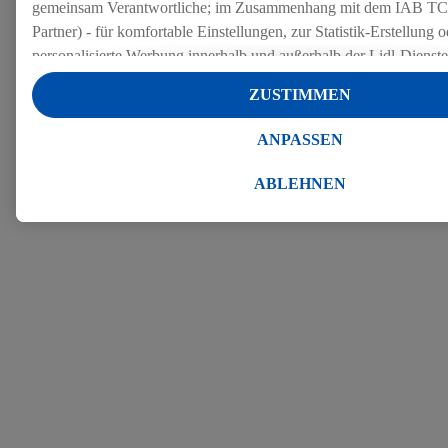
gemeinsam Verantwortliche; im Zusammenhang mit dem IAB TC
Partner) - für komfortable Einstellungen, zur Statistik-Erstellung o
personalisierte Werbung innerhalb und außerhalb der Lidl-Dienst
Datenverarbeitungen für personalisierte Werbung werden durchge
ZUSTIMMEN
Werbung auszusteuern und um Dritten die Ausspielung von Werb
Lidl-Dienste über die Ihnen und Ihren Haushaltsangehörigen zug
ANPASSEN
Endgeräte zu ermöglichen. Sofern Sie Teilnehmer des Lidl Plus-
werden für diese Zwecke auch Daten aus Ihrem Filial-Kaufverhalte
ABLEHNEN
Zudem werden einem der o.g. Partner Daten über Ihr Kaufverhalte
Diensten zur Verfügung gestellt, damit dieser als
eigenständig Ver
Erfolg von Werbekampagnen seiner Auftraggeber messen kann.
Die Erstellung personalisierter Werbung basiert auf der Generier
Daten von anderen Diensten angereicherten Profilen. Dies umfasst
Zusammenführung von Daten (z.B. über Ihre Nutzung der Lidl-Di
Kaufverhalten in den Lidl-Diensten, Informationen aus Ihrem Ku
Alter oder Geschlecht - sowie Ihre genauen Standortdaten) auch 
Endgeräte und Lidl-Dienste hinweg einschließlich dem Speichern
dem Zugriff auf Informationen auf Ihren Endgeräten zur Erstellu
Zielgruppen (sogenannten Segmenten). Im Zusammenhang mit d