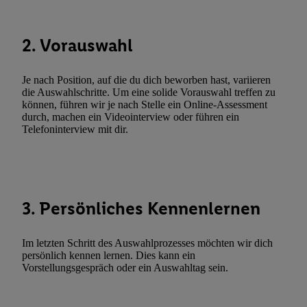
Durch einen Klick auf „Ablehnen“ können Sie nur den Einsatz n
Techniken zulassen. Durch einen Klick auf „Zustimmen“ stimmen 
2. Vorauswahl
Verarbeitungen zu sämtlichen vorgenannten Zwecken unter Einbi
genannten Partner zu. Weitere Informationen, auch zur Speicherd
und zu Ihrem Recht, Ihre Einwilligung jederzeit mit Wirkung für 
Je nach Position, auf die du dich beworben hast, variieren
widerrufen, finden Sie in unseren
Datenschutzbestimmungen
.
Die
die Auswahlschritte. Um eine solide Vorauswahl treffen zu
können, führen wir je nach Stelle ein Online-Assessment
Sie hier.
Unter „Anpassen“ können Sie einzelne Verwendungszwe
durch, machen ein Videointerview oder führen ein
zulassen; das gilt auch für die nachfolgend schlagwortartig bena
Telefoninterview mit dir.
Funktionen im Rahmen des Einsatzes des IAB TCF für Werbung
Erfolgsmessung:
Gewährleistung der Sicherheit, Verhinderung und Aufdeckung v
Fehlerbehebung, Bereitstellung und Anzeige von Werbung und In
3. Persönliches Kennenlernen
Abgleichung und Kombination von Daten aus unterschiedlichen 
Verknüpfung verschiedener Endgeräte, Identifikation von Geräte
automatisch übermittelter Informationen, Messung des Erfolgs vo
Im letzten Schritt des Auswahlprozesses möchten wir dich
Werbekampagnen durch TTD und Nutzung der Telekommunikatio
persönlich kennen lernen. Dies kann ein
Vorstellungsgespräch oder ein Auswahltag sein.
Utiq-Technologie für digitales Marketing, sowie:
Verwendung genauer Standortdaten. Erstellung von Profilen für 