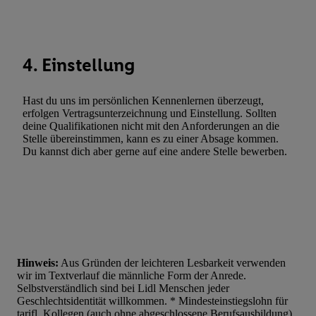
Werbung. Speichern von oder Zugriff auf Informationen auf ei
Entwicklung und Verbesserung der Angebote. Analyse von Zie
Statistiken oder Kombinationen von Daten aus verschiedenen Q
Verwendung reduzierter Daten zur Auswahl von Werbeanzeige
4. Einstellung
Werbeleistung. Verwendung von Profilen zur Auswahl personali
Werbung.
Hast du uns im persönlichen Kennenlernen überzeugt,
Liste der Partner (Lieferanten)
erfolgen Vertragsunterzeichnung und Einstellung. Sollten
deine Qualifikationen nicht mit den Anforderungen an die
Stelle übereinstimmen, kann es zu einer Absage kommen.
Du kannst dich aber gerne auf eine andere Stelle bewerben.
Hinweis:
Aus Gründen der leichteren Lesbarkeit verwenden
wir im Textverlauf die männliche Form der Anrede.
Selbstverständlich sind bei Lidl Menschen jeder
Geschlechtsidentität willkommen. * Mindesteinstiegslohn für
tarifl. Kollegen (auch ohne abgeschlossene Berufsausbildung),