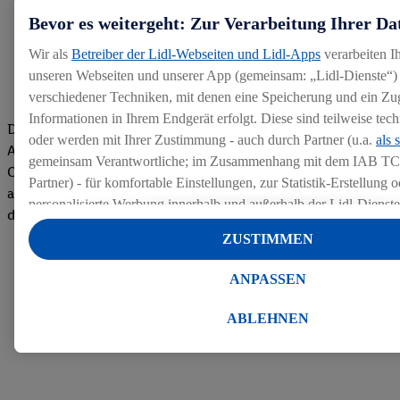
Bevor es weitergeht: Zur Verarbeitung Ihrer Da
Wir als
Betreiber der Lidl-Webseiten und Lidl-Apps
verarbeiten I
unseren Webseiten und unserer App (gemeinsam: „Lidl-Dienste“) 
verschiedener Techniken, mit denen eine Speicherung und ein Zug
Informationen in Ihrem Endgerät erfolgt. Diese sind teilweise te
Die Bewertungen von aktuellen und ehemaligen Mitarbeitern,
oder werden mit Ihrer Zustimmung - auch durch Partner (u.a.
als 
Azubis und externen Bewerbern haben uns zu einer Top
gemeinsam Verantwortliche; im Zusammenhang mit dem IAB TC
Company gemacht. Wir freuen uns über unseren guten Score
Partner) - für komfortable Einstellungen, zur Statistik-Erstellung o
auf dem Arbeitgeber-Bewertungsportal kununu.Hier geht's zu
personalisierte Werbung innerhalb und außerhalb der Lidl-Dienst
den Bewertungen
Datenverarbeitungen für personalisierte Werbung werden durchge
ZUSTIMMEN
Werbung auszusteuern und um Dritten die Ausspielung von Werb
Lidl-Dienste über die Ihnen und Ihren Haushaltsangehörigen zug
ANPASSEN
Endgeräte zu ermöglichen. Sofern Sie Teilnehmer des Lidl Plus-
werden für diese Zwecke auch Daten aus Ihrem Filial-Kaufverhalte
ABLEHNEN
Zudem werden einem der o.g. Partner Daten über Ihr Kaufverhalte
Diensten zur Verfügung gestellt, damit dieser als
eigenständig Ver
Erfolg von Werbekampagnen seiner Auftraggeber messen kann.
Die Erstellung personalisierter Werbung basiert auf der Generier