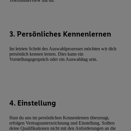
Telefoninterview mit dir.
Fehlerbehebung, Bereitstellung und Anzeige von Werbung und In
Abgleichung und Kombination von Daten aus unterschiedlichen 
Verknüpfung verschiedener Endgeräte, Identifikation von Geräte
automatisch übermittelter Informationen, Messung des Erfolgs vo
Werbekampagnen durch TTD und Nutzung der Telekommunikatio
3. Persönliches Kennenlernen
Utiq-Technologie für digitales Marketing, sowie:
Verwendung genauer Standortdaten. Erstellung von Profilen für 
Im letzten Schritt des Auswahlprozesses möchten wir dich
Werbung. Speichern von oder Zugriff auf Informationen auf ei
persönlich kennen lernen. Dies kann ein
Vorstellungsgespräch oder ein Auswahltag sein.
Entwicklung und Verbesserung der Angebote. Analyse von Zie
Statistiken oder Kombinationen von Daten aus verschiedenen Q
Verwendung reduzierter Daten zur Auswahl von Werbeanzeige
Werbeleistung. Verwendung von Profilen zur Auswahl personali
Werbung.
Liste der Partner (Lieferanten)
4. Einstellung
Hast du uns im persönlichen Kennenlernen überzeugt,
erfolgen Vertragsunterzeichnung und Einstellung. Sollten
deine Qualifikationen nicht mit den Anforderungen an die