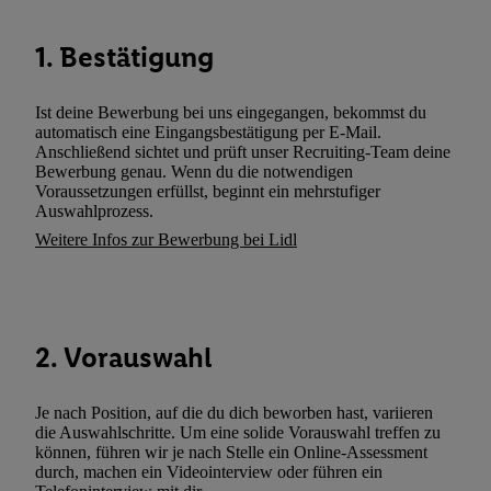
können. Sie können Ihre Einwilligung speziell zur Nutzung der U
zusätzlich zur weiter unten erläuterten Möglichkeit, Ihre Einwilli
1. Bestätigung
widerrufen - jederzeit auch über
das Datenschutzportal von Utiq
(„consenthub“)
oder über „Anpassen“/„Nutzung der Telekommunik
Ist deine Bewerbung bei uns eingegangen, bekommst du
Utiq-Technologie für digitales Marketing“ am unteren Ende diese
automatisch eine Eingangsbestätigung per E-Mail.
(nur für die Lidl-Dienste) widerrufen. Weitere Informationen finde
Anschließend sichtet und prüft unser Recruiting-Team deine
Bewerbung genau. Wenn du die notwendigen
den
Datenschutzbestimmungen von Utiq
.
Voraussetzungen erfüllst, beginnt ein mehrstufiger
Durch einen Klick auf „Ablehnen“ können Sie nur den Einsatz n
Auswahlprozess.
Techniken zulassen. Durch einen Klick auf „Zustimmen“ stimmen 
Weitere Infos zur Bewerbung bei Lidl
Verarbeitungen zu sämtlichen vorgenannten Zwecken unter Einbi
genannten Partner zu. Weitere Informationen, auch zur Speicherd
und zu Ihrem Recht, Ihre Einwilligung jederzeit mit Wirkung für 
widerrufen, finden Sie in unseren
Datenschutzbestimmungen
.
Die
2. Vorauswahl
Sie hier.
Unter „Anpassen“ können Sie einzelne Verwendungszwe
zulassen; das gilt auch für die nachfolgend schlagwortartig bena
Je nach Position, auf die du dich beworben hast, variieren
Funktionen im Rahmen des Einsatzes des IAB TCF für Werbung
die Auswahlschritte. Um eine solide Vorauswahl treffen zu
Erfolgsmessung:
können, führen wir je nach Stelle ein Online-Assessment
Gewährleistung der Sicherheit, Verhinderung und Aufdeckung v
durch, machen ein Videointerview oder führen ein