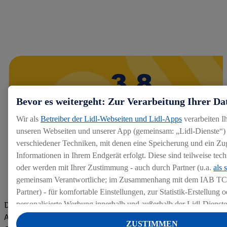
Bevor es weitergeht: Zur Verarbeitung Ihrer Da
Wir als
Betreiber der Lidl-Webseiten und Lidl-Apps
verarbeiten I
unseren Webseiten und unserer App (gemeinsam: „Lidl-Dienste“) 
verschiedener Techniken, mit denen eine Speicherung und ein Zug
Informationen in Ihrem Endgerät erfolgt. Diese sind teilweise te
oder werden mit Ihrer Zustimmung - auch durch Partner (u.a.
als 
gemeinsam Verantwortliche; im Zusammenhang mit dem IAB TC
Partner) - für komfortable Einstellungen, zur Statistik-Erstellung o
personalisierte Werbung innerhalb und außerhalb der Lidl-Dienst
Die Bewertungen von aktuellen und ehemaligen Mitarbeitern,
Datenverarbeitungen für personalisierte Werbung werden durchge
Azubis und externen Bewerbern haben uns zu einer Top
ZUSTIMMEN