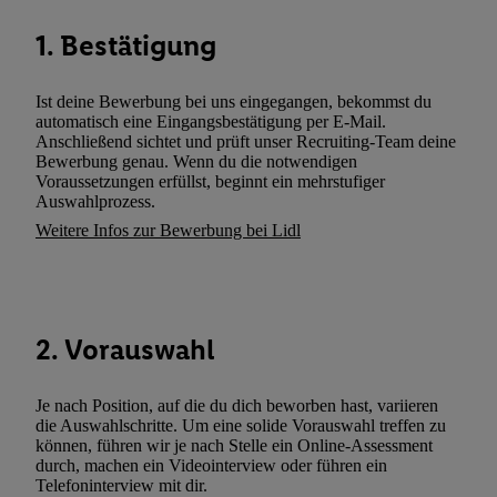
können. Sie können Ihre Einwilligung speziell zur Nutzung der U
1. Bestätigung
zusätzlich zur weiter unten erläuterten Möglichkeit, Ihre Einwilli
widerrufen - jederzeit auch über
das Datenschutzportal von Utiq
(„consenthub“)
oder über „Anpassen“/„Nutzung der Telekommunik
Ist deine Bewerbung bei uns eingegangen, bekommst du
Utiq-Technologie für digitales Marketing“ am unteren Ende diese
automatisch eine Eingangsbestätigung per E-Mail.
Anschließend sichtet und prüft unser Recruiting-Team deine
(nur für die Lidl-Dienste) widerrufen. Weitere Informationen finde
Bewerbung genau. Wenn du die notwendigen
den
Datenschutzbestimmungen von Utiq
.
Voraussetzungen erfüllst, beginnt ein mehrstufiger
Durch einen Klick auf „Ablehnen“ können Sie nur den Einsatz n
Auswahlprozess.
Techniken zulassen. Durch einen Klick auf „Zustimmen“ stimmen 
Weitere Infos zur Bewerbung bei Lidl
Verarbeitungen zu sämtlichen vorgenannten Zwecken unter Einbi
genannten Partner zu. Weitere Informationen, auch zur Speicherd
und zu Ihrem Recht, Ihre Einwilligung jederzeit mit Wirkung für 
widerrufen, finden Sie in unseren
Datenschutzbestimmungen
.
Die
2. Vorauswahl
Sie hier.
Unter „Anpassen“ können Sie einzelne Verwendungszwe
zulassen; das gilt auch für die nachfolgend schlagwortartig bena
Je nach Position, auf die du dich beworben hast, variieren
Funktionen im Rahmen des Einsatzes des IAB TCF für Werbung
die Auswahlschritte. Um eine solide Vorauswahl treffen zu
Erfolgsmessung:
können, führen wir je nach Stelle ein Online-Assessment
Gewährleistung der Sicherheit, Verhinderung und Aufdeckung v
durch, machen ein Videointerview oder führen ein
Telefoninterview mit dir.
Fehlerbehebung, Bereitstellung und Anzeige von Werbung und In