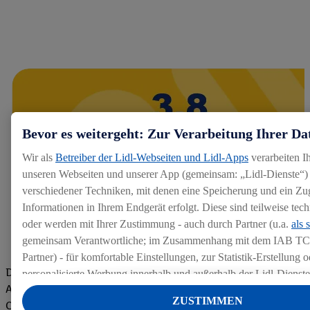
Bevor es weitergeht: Zur Verarbeitung Ihrer Da
Wir als
Betreiber der Lidl-Webseiten und Lidl-Apps
verarbeiten I
unseren Webseiten und unserer App (gemeinsam: „Lidl-Dienste“) 
verschiedener Techniken, mit denen eine Speicherung und ein Zug
Informationen in Ihrem Endgerät erfolgt. Diese sind teilweise te
oder werden mit Ihrer Zustimmung - auch durch Partner (u.a.
als 
gemeinsam Verantwortliche; im Zusammenhang mit dem IAB TC
Partner) - für komfortable Einstellungen, zur Statistik-Erstellung o
Die Bewertungen von aktuellen und ehemaligen Mitarbeitern,
personalisierte Werbung innerhalb und außerhalb der Lidl-Dienst
Azubis und externen Bewerbern haben uns zu einer Top
Datenverarbeitungen für personalisierte Werbung werden durchge
ZUSTIMMEN
Company gemacht. Wir freuen uns über unseren guten Score
Werbung auszusteuern und um Dritten die Ausspielung von Werb