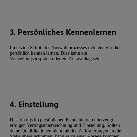
Abgleichung und Kombination von Daten aus unterschiedlichen 
Verknüpfung verschiedener Endgeräte, Identifikation von Geräte
automatisch übermittelter Informationen, Messung des Erfolgs vo
Werbekampagnen durch TTD und Nutzung der Telekommunikatio
3. Persönliches Kennenlernen
Utiq-Technologie für digitales Marketing, sowie:
Verwendung genauer Standortdaten. Erstellung von Profilen für 
Im letzten Schritt des Auswahlprozesses möchten wir dich
Werbung. Speichern von oder Zugriff auf Informationen auf ei
persönlich kennen lernen. Dies kann ein
Vorstellungsgespräch oder ein Auswahltag sein.
Entwicklung und Verbesserung der Angebote. Analyse von Zie
Statistiken oder Kombinationen von Daten aus verschiedenen Q
Verwendung reduzierter Daten zur Auswahl von Werbeanzeige
Werbeleistung. Verwendung von Profilen zur Auswahl personali
Werbung.
Liste der Partner (Lieferanten)
4. Einstellung
Hast du uns im persönlichen Kennenlernen überzeugt,
erfolgen Vertragsunterzeichnung und Einstellung. Sollten
deine Qualifikationen nicht mit den Anforderungen an die
Stelle übereinstimmen, kann es zu einer Absage kommen.