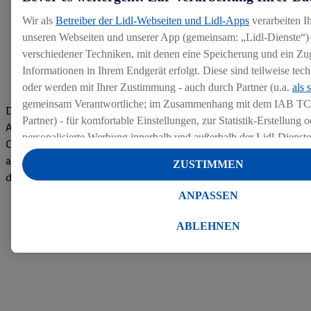
Wir als
Betreiber der Lidl-Webseiten und Lidl-Apps
verarbeiten I
unseren Webseiten und unserer App (gemeinsam: „Lidl-Dienste“) 
verschiedener Techniken, mit denen eine Speicherung und ein Zug
Informationen in Ihrem Endgerät erfolgt. Diese sind teilweise te
oder werden mit Ihrer Zustimmung - auch durch Partner (u.a.
als 
gemeinsam Verantwortliche; im Zusammenhang mit dem IAB TC
Die Bewertungen von aktuellen und ehemaligen Mitarbeitern,
Partner) - für komfortable Einstellungen, zur Statistik-Erstellung o
Azubis und externen Bewerbern haben uns zu einer Top
personalisierte Werbung innerhalb und außerhalb der Lidl-Dienst
Company gemacht. Wir freuen uns über unseren guten Score
Datenverarbeitungen für personalisierte Werbung werden durchge
auf dem Arbeitgeber-Bewertungsportal kununu.Hier geht's zu
ZUSTIMMEN
Werbung auszusteuern und um Dritten die Ausspielung von Werb
den Bewertungen
Lidl-Dienste über die Ihnen und Ihren Haushaltsangehörigen zug
ANPASSEN
Endgeräte zu ermöglichen. Sofern Sie Teilnehmer des Lidl Plus-
werden für diese Zwecke auch Daten aus Ihrem Filial-Kaufverhalte
ABLEHNEN
Zudem werden einem der o.g. Partner Daten über Ihr Kaufverhalte
Diensten zur Verfügung gestellt, damit dieser als
eigenständig Ver
Erfolg von Werbekampagnen seiner Auftraggeber messen kann.
Die Erstellung personalisierter Werbung basiert auf der Generier
Daten von anderen Diensten angereicherten Profilen. Dies umfasst