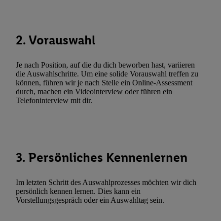
Techniken zulassen. Durch einen Klick auf „Zustimmen“ stimmen 
Verarbeitungen zu sämtlichen vorgenannten Zwecken unter Einbi
genannten Partner zu. Weitere Informationen, auch zur Speicherd
2. Vorauswahl
und zu Ihrem Recht, Ihre Einwilligung jederzeit mit Wirkung für 
widerrufen, finden Sie in unseren
Datenschutzbestimmungen
.
Die
Sie hier.
Unter „Anpassen“ können Sie einzelne Verwendungszwe
Je nach Position, auf die du dich beworben hast, variieren
zulassen; das gilt auch für die nachfolgend schlagwortartig bena
die Auswahlschritte. Um eine solide Vorauswahl treffen zu
können, führen wir je nach Stelle ein Online-Assessment
Funktionen im Rahmen des Einsatzes des IAB TCF für Werbung
durch, machen ein Videointerview oder führen ein
Erfolgsmessung:
Telefoninterview mit dir.
Gewährleistung der Sicherheit, Verhinderung und Aufdeckung v
Fehlerbehebung, Bereitstellung und Anzeige von Werbung und In
Abgleichung und Kombination von Daten aus unterschiedlichen 
Verknüpfung verschiedener Endgeräte, Identifikation von Geräte
3. Persönliches Kennenlernen
automatisch übermittelter Informationen, Messung des Erfolgs vo
Werbekampagnen durch TTD und Nutzung der Telekommunikatio
Utiq-Technologie für digitales Marketing, sowie:
Im letzten Schritt des Auswahlprozesses möchten wir dich
persönlich kennen lernen. Dies kann ein
Verwendung genauer Standortdaten. Erstellung von Profilen für 
Vorstellungsgespräch oder ein Auswahltag sein.
Werbung. Speichern von oder Zugriff auf Informationen auf ei
Entwicklung und Verbesserung der Angebote. Analyse von Zie