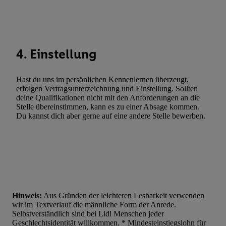
Statistiken oder Kombinationen von Daten aus verschiedenen Q
Verwendung reduzierter Daten zur Auswahl von Werbeanzeige
Werbeleistung. Verwendung von Profilen zur Auswahl personali
Werbung.
4. Einstellung
Liste der Partner (Lieferanten)
Hast du uns im persönlichen Kennenlernen überzeugt,
erfolgen Vertragsunterzeichnung und Einstellung. Sollten
deine Qualifikationen nicht mit den Anforderungen an die
Stelle übereinstimmen, kann es zu einer Absage kommen.
Du kannst dich aber gerne auf eine andere Stelle bewerben.
Hinweis:
Aus Gründen der leichteren Lesbarkeit verwenden
wir im Textverlauf die männliche Form der Anrede.
Selbstverständlich sind bei Lidl Menschen jeder
Geschlechtsidentität willkommen. * Mindesteinstiegslohn für