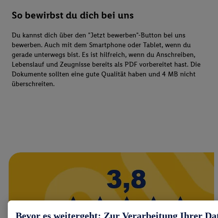
So bewirbst du dich bei uns
Du kannst dich über den "Jetzt bewerben"-Button bei uns
bewerben. Auch mit dem Smartphone oder Tablet, wenn du
gerade unterwegs bist. Es ist hilfreich, wenn du Anschreiben,
Lebenslauf und Zeugnisse bereits als PDF vorbereitet hast. Die
Dokumente sollten eine gute Qualität haben und 4 MB nicht
überschreiten.
Bevor es weitergeht: Zur Verarbeitung Ihrer Da