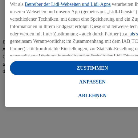
Wir als
Betreiber der Lidl-Webseiten und Lidl-Apps
verarbeiten I
unseren Webseiten und unserer App (gemeinsam: „Lidl-Dienste“) 
verschiedener Techniken, mit denen eine Speicherung und ein Zug
Informationen in Ihrem Endgerät erfolgt. Diese sind teilweise te
oder werden mit Ihrer Zustimmung - auch durch Partner (u.a.
als 
gemeinsam Verantwortliche; im Zusammenhang mit dem IAB TC
Die Bewertungen von aktuellen und ehemaligen Mitarbeitern,
Partner) - für komfortable Einstellungen, zur Statistik-Erstellung o
Azubis und externen Bewerbern haben uns zu einer Top
personalisierte Werbung innerhalb und außerhalb der Lidl-Dienst
Company gemacht. Wir freuen uns über unseren guten Score
Datenverarbeitungen für personalisierte Werbung werden durchge
auf dem Arbeitgeber-Bewertungsportal kununu.Hier geht's zu
ZUSTIMMEN
Werbung auszusteuern und um Dritten die Ausspielung von Werb
den Bewertungen
Lidl-Dienste über die Ihnen und Ihren Haushaltsangehörigen zug
ANPASSEN
Endgeräte zu ermöglichen. Sofern Sie Teilnehmer des Lidl Plus-
werden für diese Zwecke auch Daten aus Ihrem Filial-Kaufverhalte
ABLEHNEN
Zudem werden einem der o.g. Partner Daten über Ihr Kaufverhalte
Diensten zur Verfügung gestellt, damit dieser als
eigenständig Ver
Erfolg von Werbekampagnen seiner Auftraggeber messen kann.
Die Erstellung personalisierter Werbung basiert auf der Generier
Daten von anderen Diensten angereicherten Profilen. Dies umfasst
Zusammenführung von Daten (z.B. über Ihre Nutzung der Lidl-Di