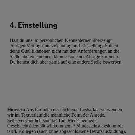
Statistiken oder Kombinationen von Daten aus verschiedenen Q
Verwendung reduzierter Daten zur Auswahl von Werbeanzeige
Werbeleistung. Verwendung von Profilen zur Auswahl personali
4. Einstellung
Werbung.
Liste der Partner (Lieferanten)
Hast du uns im persönlichen Kennenlernen überzeugt,
erfolgen Vertragsunterzeichnung und Einstellung. Sollten
deine Qualifikationen nicht mit den Anforderungen an die
Stelle übereinstimmen, kann es zu einer Absage kommen.
Du kannst dich aber gerne auf eine andere Stelle bewerben.
Hinweis:
Aus Gründen der leichteren Lesbarkeit verwenden
wir im Textverlauf die männliche Form der Anrede.
Selbstverständlich sind bei Lidl Menschen jeder
Geschlechtsidentität willkommen. * Mindesteinstiegslohn für
tarifl. Kollegen (auch ohne abgeschlossene Berufsausbildung),