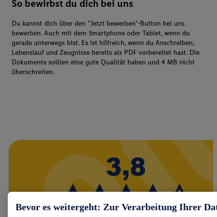
So bewirbst du dich bei uns
Du kannst dich über den "Jetzt bewerben"-Button bei uns
bewerben. Auch mit dem Smartphone oder Tablet, wenn du
gerade unterwegs bist. Es ist hilfreich, wenn du Anschreiben,
Lebenslauf und Zeugnisse bereits als PDF vorbereitet hast. Die
Dokumente sollten eine gute Qualität haben und 4 MB nicht
überschreiten.
Bevor es weitergeht: Zur Verarbeitung Ihrer Da