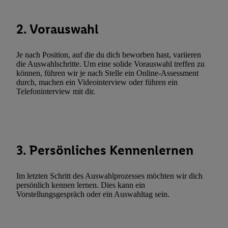
Verarbeitungen zu sämtlichen vorgenannten Zwecken unter Einbi
genannten Partner zu. Weitere Informationen, auch zur Speicherd
2. Vorauswahl
und zu Ihrem Recht, Ihre Einwilligung jederzeit mit Wirkung für 
widerrufen, finden Sie in unseren
Datenschutzbestimmungen
.
Die
Je nach Position, auf die du dich beworben hast, variieren
Sie hier.
Unter „Anpassen“ können Sie einzelne Verwendungszwe
die Auswahlschritte. Um eine solide Vorauswahl treffen zu
zulassen; das gilt auch für die nachfolgend schlagwortartig bena
können, führen wir je nach Stelle ein Online-Assessment
Funktionen im Rahmen des Einsatzes des IAB TCF für Werbung
durch, machen ein Videointerview oder führen ein
Telefoninterview mit dir.
Erfolgsmessung:
Gewährleistung der Sicherheit, Verhinderung und Aufdeckung v
Fehlerbehebung, Bereitstellung und Anzeige von Werbung und In
Abgleichung und Kombination von Daten aus unterschiedlichen 
Verknüpfung verschiedener Endgeräte, Identifikation von Geräte
3. Persönliches Kennenlernen
automatisch übermittelter Informationen, Messung des Erfolgs vo
Werbekampagnen durch TTD und Nutzung der Telekommunikatio
Im letzten Schritt des Auswahlprozesses möchten wir dich
Utiq-Technologie für digitales Marketing, sowie:
persönlich kennen lernen. Dies kann ein
Vorstellungsgespräch oder ein Auswahltag sein.
Verwendung genauer Standortdaten. Erstellung von Profilen für 
Werbung. Speichern von oder Zugriff auf Informationen auf ei
Entwicklung und Verbesserung der Angebote. Analyse von Zie