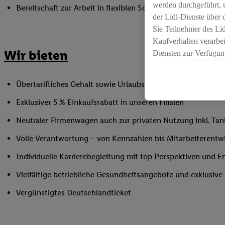
werden durchgeführt, 
Bereitschaft zur Arbeit in flexiblen Schichtmodellen an 5 
der Lidl-Dienste über
Sie Teilnehmer des Li
Kaufverhalten verarbei
Wir bieten
Diensten zur Verfügung
seiner Auftraggeber m
Die Erstellung persona
Übertarifliches Gehalt sowie Urlaubs- und Weihnachtsgeld
angereicherten Profil
Ihr Kaufverhalten in d
Exklusiver 5 % Einkaufsrabatt in unseren Filialen
sowie Ihre genauen St
Neutraler Firmenwagen auch zur privaten Nutzung inkl. Tank
Speichern von und/ od
(sogenannten Segment
Volle Verantwortung – von Kennzahlen bis Mitarbeiterentw
zur Leistungs-/ Erfol
Individuelle Karrierebegleitung mit top Perspektiven und 
zur technischen Siche
Sofern Sie hier Ihre Z
Vielfältige betriebliche Gesundheitsangebote und exklusiv
bestehendes Lidl Plus
Vergünstigtes Deutschlandticket
in gemeinsamer Verant
spezielle Online-Kennu
beschriebene Utiq-Ken