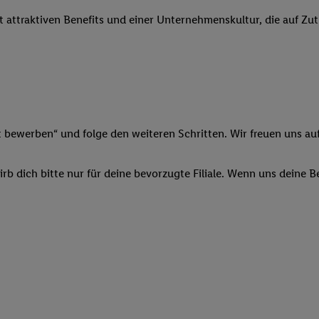
 Werbung auszuspielen. Hierzu wird von uns und einem der anderen obe
it attraktiven Benefits und einer Unternehmenskultur, die auf Zu
shwert umgewandelte E-Mail-Adresse in gemeinsamer Verantwortlichkeit
ns, der Utiq SA/NV („Utiq“) und Ihrem
Telekommunikationsnetzbetreib
l-Diensten einzusetzen. Utiq prüft zunächst anhand Ihrer IP-Adresse, o
 das der Fall ist, gibt Utiq Ihre IP-Adresse an Ihren Netzbetreiber weit
denkonto-Referenz, wie z.B. Ihrer Mobilfunknummer, eine Kennung für 
verwenden, um Sie wiederzuerkennen und Erkenntnisse über Ihr Nutz
sen. Insbesondere können Sie mittels dieser Technologie auch auf Dien
t bewerben“ und folge den weiteren Schritten. Wir freuen uns auf
n betrieben werden, damit wir Ihnen dort personalisierte Werbung auss
ng speziell zur Nutzung der Utiq-Technologie - zusätzlich zur weiter un
b dich bitte nur für deine bevorzugte Filiale. Wenn uns deine 
illigung generell zu widerrufen - jederzeit auch über
das Datenschutzpo
er „Anpassen“/„Nutzung der Telekommunikations-basierten Utiq-Techno
Ende dieser Einwilligung (nur für die Lidl-Dienste) widerrufen. Weite
nschutzbestimmungen von Utiq
.
 „Ablehnen“ können Sie nur den Einsatz notwendiger Techniken zulas
 stimmen Sie allen Verarbeitungen zu sämtlichen vorgenannten Zweck
artner zu. Weitere Informationen, auch zur Speicherdauer der Daten u
rzeit mit Wirkung für die Zukunft zu widerrufen, finden Sie in unseren