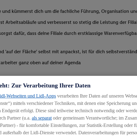
le und kümmerst dich um die fachliche Führung, Organisation u
st Arbeitsabläufe und verbesserst so stetig die Leistung der Filia
orgst dafür, dass deine Filiale durch erstklassige Warenverfügba
'auf der Fläche' selbst mit anpackst, ist für dich selbstverständ
arbeiter ganz oben auf deiner Agenda
eht: Zur Verarbeitung Ihrer Daten
Lidl-Webseiten und Lidl-Apps
verarbeiten Ihre Daten auf unseren Webs
ste“) mittels verschiedener Techniken, mit denen eine Speicherung und
rgleichbaren Branche mit Führungserfahrung in einer ähnlich ve
 Endgerät erfolgt. Diese sind teilweise technisch notwendig oder werde
ch Partner (u.a.
als separat
oder gemeinsam Verantwortliche; im Zus
ähigkeit, Mitarbeiter zu begeistern und zu motivieren
Partner) - für komfortable Einstellungen, zur Statistik-Erstellung oder fü
ng
 außerhalb der Lidl-Dienste verwendet. Datenverarbeitungen für perso