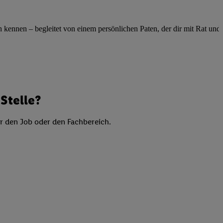
elne
ig benannten Zwecke
ennen – begleitet von einem persönlichen Paten, der dir mit Rat und Ta
g, Bereitstellung und
dlichen Quellen,
telter Informationen,
-basierten Utiq-
Stelle?
 Speichern von
ngebote. Analyse
er den Job oder den Fachbereich.
ellen. Verwendung
ung von Profilen