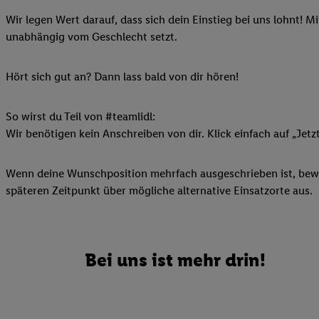
Ihnen personalisierte
Wir legen Wert darauf, dass sich dein Einstieg bei uns lohnt! M
auch Ihre in einen Ha
unabhängig vom Geschlecht setzt.
Zudem erlauben Sie u
Technologie in den Lid
Hört sich gut an? Dann lass bald von dir hören!
Sie verfügbar ist. Wenn
Adresse und einer Kun
werden diese Kennung 
So wirst du Teil von #teamlidl:
Lidl-Diensten zu erfas
Wir benötigen kein Anschreiben von dir. Klick einfach auf „Jetz
werden, die von Dritte
können Ihre Einwilligu
Wenn deine Wunschposition mehrfach ausgeschrieben ist, bewir
Möglichkeit, Ihre Einw
späteren Zeitpunkt über mögliche alternative Einsatzorte aus.
(„consenthub“)
oder üb
Marketing“ am unteren 
finden Sie in den
Date
Durch einen Klick auf
Bei uns ist mehr drin!
Klick auf „Zustimmen“
sämtlicher genannten P
Ihre Einwilligung jede