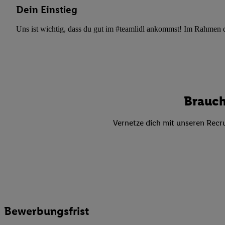
Datenschutzbestimmu
Dein Einstieg
Verwendungszwecke ode
und Funktionen im Ra
Uns ist wichtig, dass du gut im #teamlidl ankommst! Im Rahmen dei
Gewährleistung der Si
Anzeige von Werbung u
Verknüpfung verschiede
Messung des Erfolgs 
Technologie für digita
Brauch
Verwendung genauer
oder Zugriff auf I
Vernetze dich mit unseren Recru
von Zielgruppen d
reduzierter Daten
zur Auswahl person
Liste der Partn
Bewerbungsfrist