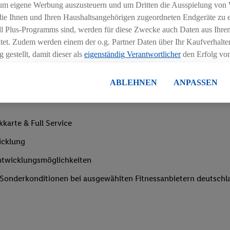
um eigene Werbung auszusteuern und um Dritten die Ausspielung von
Arbeitstagen/Woche
 die Ihnen und Ihren Haushaltsangehörigen zugeordneten Endgeräte zu 
dl Plus-Programms sind, werden für diese Zwecke auch Daten aus Ihrem
tet. Zudem werden einem der o.g. Partner Daten über Ihr Kaufverhalten
 gestellt, damit dieser als
eigenständig Verantwortlicher
den Erfolg v
essen kann.
lisierter Werbung basiert auf der Generierung von auch mit Daten von
ABLEHNEN
ANPASSEN
en. Dies umfasst die Zusammenführung von Daten (z.B. über Ihre Nutzu
en Lidl-Diensten, Informationen aus Ihrem Kundenkonto - z.B. Alter od
andortdaten) auch über verschiedene Endgeräte und Lidl-Dienste hinwe
karte & Full Service
er dem Zugriff auf Informationen auf Ihren Endgeräten zur Erstellung 
en). Im Zusammenhang mit dem Ausspielen dieser Werbung erfolgen V
icklung
gsmessung der Werbung, zur Zielgruppenforschung, zur Entwicklung v
Entwicklungsmöglichkeiten
rung und Optimierung dieser Werbeausspielungen.
ustimmung dazu erteilen und danach ein Lidl Plus-Konto erstellen bzw. s
e Sonderkonditionen bei ausgewählten Fitnessanbietern deutsch
-Konto einloggen, kann darüber hinaus auch Ihre dort angegebene E-M
wortlichkeit mit einem der oben genannten Partner verwendet werden,
ng zu erstellen (die sogenannte EUID), die wir sodann ähnlich wie die
nung verwenden können, um Sie in von Dritten betriebenen Diensten 