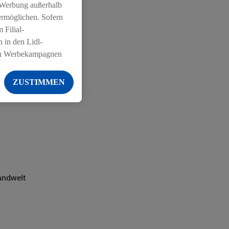
 Werbung außerhalb
ermöglichen. Sofern
 Filial-
 in den Lidl-
on Werbekampagnen
 anderen Diensten
ZUSTIMMEN
ng der Lidl-Dienste,
er Geschlecht -
g einschließlich dem
von Zielgruppen
erarbeitungen auch
on Angeboten sowie
ich in Ihr
landweit
ail-Adresse von uns
 um daraus eine
 sogleich
zu erkennen und