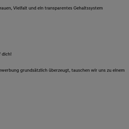
n genannten Partner
trauen, Vielfalt und ein transparentes Gehaltssystem
 verarbeitet.
er
, die Utiq-
b die Technologie für
er, der anhand der IP-
Utiq erstellt. Wir
ungsverhalten in den
sten wiedererkannt
 dich!
pielen können. Sie
ten erläuterten
Bewerbung grundsätzlich überzeugt, tauschen wir uns zu einem
rtal von Utiq
logie für digitales
re Informationen
sen. Durch einen
en unter Einbindung
nd zu Ihrem Recht,