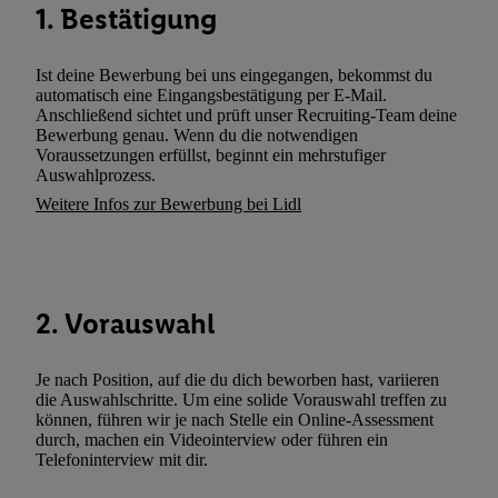
1. Bestätigung
zusätzlich zur weiter unten erläuterten Möglichkeit, Ihre Einwilli
widerrufen - jederzeit auch über
das Datenschutzportal von Utiq
(„consenthub“)
oder über „Anpassen“/„Nutzung der Telekommunik
Ist deine Bewerbung bei uns eingegangen, bekommst du
automatisch eine Eingangsbestätigung per E-Mail.
Utiq-Technologie für digitales Marketing“ am unteren Ende diese
Anschließend sichtet und prüft unser Recruiting-Team deine
(nur für die Lidl-Dienste) widerrufen. Weitere Informationen finde
Bewerbung genau. Wenn du die notwendigen
den
Datenschutzbestimmungen von Utiq
.
Voraussetzungen erfüllst, beginnt ein mehrstufiger
Auswahlprozess.
Durch einen Klick auf „Ablehnen“ können Sie nur den Einsatz n
Weitere Infos zur Bewerbung bei Lidl
Techniken zulassen. Durch einen Klick auf „Zustimmen“ stimmen 
Verarbeitungen zu sämtlichen vorgenannten Zwecken unter Einbi
genannten Partner zu. Weitere Informationen, auch zur Speicherd
und zu Ihrem Recht, Ihre Einwilligung jederzeit mit Wirkung für 
widerrufen, finden Sie in unseren
Datenschutzbestimmungen
.
Die
2. Vorauswahl
Sie hier.
Unter „Anpassen“ können Sie einzelne Verwendungszwe
zulassen; das gilt auch für die nachfolgend schlagwortartig bena
Je nach Position, auf die du dich beworben hast, variieren
Funktionen im Rahmen des Einsatzes des IAB TCF für Werbung
die Auswahlschritte. Um eine solide Vorauswahl treffen zu
können, führen wir je nach Stelle ein Online-Assessment
Erfolgsmessung:
durch, machen ein Videointerview oder führen ein
Gewährleistung der Sicherheit, Verhinderung und Aufdeckung v
Telefoninterview mit dir.
Fehlerbehebung, Bereitstellung und Anzeige von Werbung und In