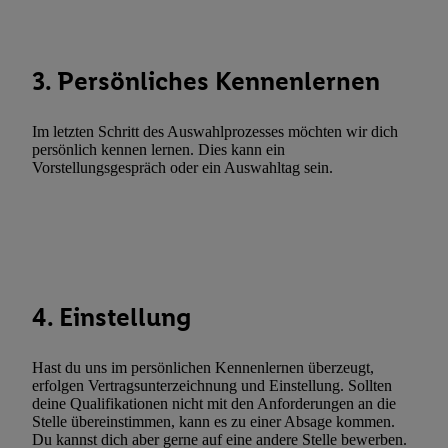
Abgleichung und Kombination von Daten aus unterschiedlichen 
Verknüpfung verschiedener Endgeräte, Identifikation von Geräte
automatisch übermittelter Informationen, Messung des Erfolgs vo
3. Persönliches Kennenlernen
Werbekampagnen durch TTD und Nutzung der Telekommunikatio
Utiq-Technologie für digitales Marketing, sowie:
Im letzten Schritt des Auswahlprozesses möchten wir dich
Verwendung genauer Standortdaten. Erstellung von Profilen für 
persönlich kennen lernen. Dies kann ein
Werbung. Speichern von oder Zugriff auf Informationen auf ei
Vorstellungsgespräch oder ein Auswahltag sein.
Entwicklung und Verbesserung der Angebote. Analyse von Zie
Statistiken oder Kombinationen von Daten aus verschiedenen Q
Verwendung reduzierter Daten zur Auswahl von Werbeanzeige
Werbeleistung. Verwendung von Profilen zur Auswahl personali
Werbung.
4. Einstellung
Liste der Partner (Lieferanten)
Hast du uns im persönlichen Kennenlernen überzeugt,
erfolgen Vertragsunterzeichnung und Einstellung. Sollten
deine Qualifikationen nicht mit den Anforderungen an die
Stelle übereinstimmen, kann es zu einer Absage kommen.
Du kannst dich aber gerne auf eine andere Stelle bewerben.