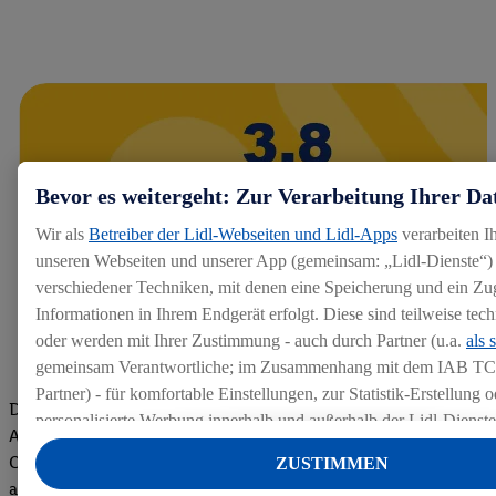
Bevor es weitergeht: Zur Verarbeitung Ihrer Da
Wir als
Betreiber der Lidl-Webseiten und Lidl-Apps
verarbeiten I
unseren Webseiten und unserer App (gemeinsam: „Lidl-Dienste“) 
verschiedener Techniken, mit denen eine Speicherung und ein Zug
Informationen in Ihrem Endgerät erfolgt. Diese sind teilweise te
oder werden mit Ihrer Zustimmung - auch durch Partner (u.a.
als 
gemeinsam Verantwortliche; im Zusammenhang mit dem IAB TC
Partner) - für komfortable Einstellungen, zur Statistik-Erstellung o
Die Bewertungen von aktuellen und ehemaligen Mitarbeitern,
personalisierte Werbung innerhalb und außerhalb der Lidl-Dienst
Azubis und externen Bewerbern haben uns zu einer Top
Datenverarbeitungen für personalisierte Werbung werden durchge
Company gemacht. Wir freuen uns über unseren guten Score
ZUSTIMMEN
Werbung auszusteuern und um Dritten die Ausspielung von Werb
auf dem Arbeitgeber-Bewertungsportal kununu.Hier geht's zu