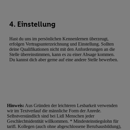
Werbung. Speichern von oder Zugriff auf Informationen auf ei
Entwicklung und Verbesserung der Angebote. Analyse von Zie
Statistiken oder Kombinationen von Daten aus verschiedenen Q
Verwendung reduzierter Daten zur Auswahl von Werbeanzeige
4. Einstellung
Werbeleistung. Verwendung von Profilen zur Auswahl personali
Werbung.
Hast du uns im persönlichen Kennenlernen überzeugt,
erfolgen Vertragsunterzeichnung und Einstellung. Sollten
Liste der Partner (Lieferanten)
deine Qualifikationen nicht mit den Anforderungen an die
Stelle übereinstimmen, kann es zu einer Absage kommen.
Du kannst dich aber gerne auf eine andere Stelle bewerben.
Hinweis:
Aus Gründen der leichteren Lesbarkeit verwenden
wir im Textverlauf die männliche Form der Anrede.
Selbstverständlich sind bei Lidl Menschen jeder
Geschlechtsidentität willkommen. * Mindesteinstiegslohn für
tarifl. Kollegen (auch ohne abgeschlossene Berufsausbildung),