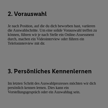
Durch einen Klick auf „Ablehnen“ können Sie nur den Einsatz n
Techniken zulassen. Durch einen Klick auf „Zustimmen“ stimmen 
2. Vorauswahl
Verarbeitungen zu sämtlichen vorgenannten Zwecken unter Einbi
genannten Partner zu. Weitere Informationen, auch zur Speicherd
und zu Ihrem Recht, Ihre Einwilligung jederzeit mit Wirkung für 
Je nach Position, auf die du dich beworben hast, variieren
die Auswahlschritte. Um eine solide Vorauswahl treffen zu
widerrufen, finden Sie in unseren
Datenschutzbestimmungen
.
Die
können, führen wir je nach Stelle ein Online-Assessment
Sie hier.
Unter „Anpassen“ können Sie einzelne Verwendungszwe
durch, machen ein Videointerview oder führen ein
zulassen; das gilt auch für die nachfolgend schlagwortartig bena
Telefoninterview mit dir.
Funktionen im Rahmen des Einsatzes des IAB TCF für Werbung
Erfolgsmessung:
Gewährleistung der Sicherheit, Verhinderung und Aufdeckung v
Fehlerbehebung, Bereitstellung und Anzeige von Werbung und In
3. Persönliches Kennenlernen
Abgleichung und Kombination von Daten aus unterschiedlichen 
Verknüpfung verschiedener Endgeräte, Identifikation von Geräte
automatisch übermittelter Informationen, Messung des Erfolgs vo
Im letzten Schritt des Auswahlprozesses möchten wir dich
persönlich kennen lernen. Dies kann ein
Werbekampagnen durch TTD und Nutzung der Telekommunikatio
Vorstellungsgespräch oder ein Auswahltag sein.
Utiq-Technologie für digitales Marketing, sowie:
Verwendung genauer Standortdaten. Erstellung von Profilen für 