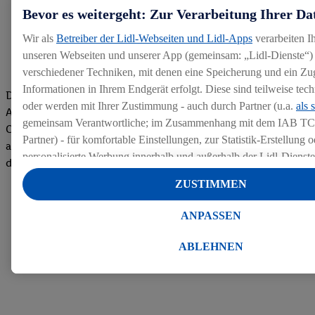
Bevor es weitergeht: Zur Verarbeitung Ihrer Da
Wir als
Betreiber der Lidl-Webseiten und Lidl-Apps
verarbeiten I
unseren Webseiten und unserer App (gemeinsam: „Lidl-Dienste“) 
verschiedener Techniken, mit denen eine Speicherung und ein Zug
Informationen in Ihrem Endgerät erfolgt. Diese sind teilweise te
Die Bewertungen von aktuellen und ehemaligen Mitarbeitern,
oder werden mit Ihrer Zustimmung - auch durch Partner (u.a.
als 
Azubis und externen Bewerbern haben uns zu einer Top
gemeinsam Verantwortliche; im Zusammenhang mit dem IAB TC
Company gemacht. Wir freuen uns über unseren guten Score
Partner) - für komfortable Einstellungen, zur Statistik-Erstellung o
auf dem Arbeitgeber-Bewertungsportal kununu.Hier geht's zu
personalisierte Werbung innerhalb und außerhalb der Lidl-Dienst
den Bewertungen
Datenverarbeitungen für personalisierte Werbung werden durchge
ZUSTIMMEN
Werbung auszusteuern und um Dritten die Ausspielung von Werb
Lidl-Dienste über die Ihnen und Ihren Haushaltsangehörigen zug
ANPASSEN
Endgeräte zu ermöglichen. Sofern Sie Teilnehmer des Lidl Plus-
werden für diese Zwecke auch Daten aus Ihrem Filial-Kaufverhalte
ABLEHNEN
Zudem werden einem der o.g. Partner Daten über Ihr Kaufverhalte
Diensten zur Verfügung gestellt, damit dieser als
eigenständig Ver
Erfolg von Werbekampagnen seiner Auftraggeber messen kann.
Die Erstellung personalisierter Werbung basiert auf der Generier