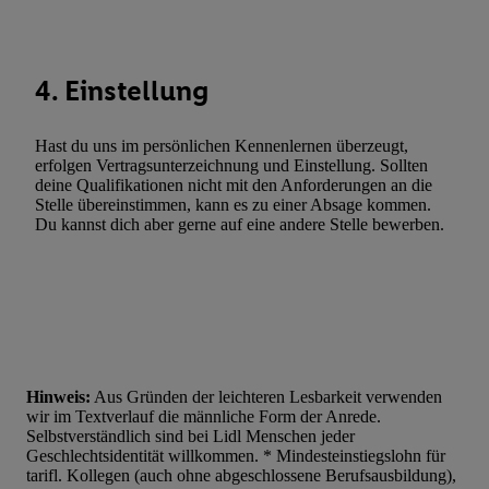
Statistiken oder Kombinationen von Daten aus verschiedenen Q
Verwendung reduzierter Daten zur Auswahl von Werbeanzeige
Werbeleistung. Verwendung von Profilen zur Auswahl personali
4. Einstellung
Werbung.
Liste der Partner (Lieferanten)
Hast du uns im persönlichen Kennenlernen überzeugt,
erfolgen Vertragsunterzeichnung und Einstellung. Sollten
deine Qualifikationen nicht mit den Anforderungen an die
Stelle übereinstimmen, kann es zu einer Absage kommen.
Du kannst dich aber gerne auf eine andere Stelle bewerben.
Hinweis:
Aus Gründen der leichteren Lesbarkeit verwenden
wir im Textverlauf die männliche Form der Anrede.
Selbstverständlich sind bei Lidl Menschen jeder
Geschlechtsidentität willkommen. * Mindesteinstiegslohn für
tarifl. Kollegen (auch ohne abgeschlossene Berufsausbildung),