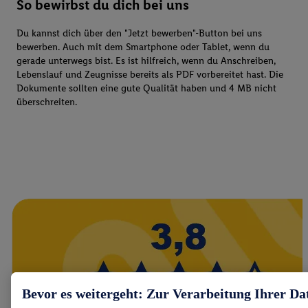
So bewirbst du dich bei uns
Du kannst dich über den "Jetzt bewerben"-Button bei uns
bewerben. Auch mit dem Smartphone oder Tablet, wenn du
gerade unterwegs bist. Es ist hilfreich, wenn du Anschreiben,
Lebenslauf und Zeugnisse bereits als PDF vorbereitet hast. Die
Dokumente sollten eine gute Qualität haben und 4 MB nicht
überschreiten.
Bevor es weitergeht: Zur Verarbeitung Ihrer Da