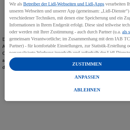
Wir als
Betreiber der Lidl-Webseiten und Lidl-Apps
verarbeiten I
unseren Webseiten und unserer App (gemeinsam: „Lidl-Dienste“) 
verschiedener Techniken, mit denen eine Speicherung und ein Zug
Informationen in Ihrem Endgerät erfolgt. Diese sind teilweise te
oder werden mit Ihrer Zustimmung - auch durch Partner (u.a.
als 
gemeinsam Verantwortliche; im Zusammenhang mit dem IAB TC
Die Bewertungen von aktuellen und ehemaligen Mitarbeitern,
Partner) - für komfortable Einstellungen, zur Statistik-Erstellung o
Azubis und externen Bewerbern haben uns zu einer Top
personalisierte Werbung innerhalb und außerhalb der Lidl-Dienst
Company gemacht. Wir freuen uns über unseren guten Score
Datenverarbeitungen für personalisierte Werbung werden durchge
auf dem Arbeitgeber-Bewertungsportal kununu.Hier geht's zu
ZUSTIMMEN
Werbung auszusteuern und um Dritten die Ausspielung von Werb
den Bewertungen
Lidl-Dienste über die Ihnen und Ihren Haushaltsangehörigen zug
ANPASSEN
Endgeräte zu ermöglichen. Sofern Sie Teilnehmer des Lidl Plus-
werden für diese Zwecke auch Daten aus Ihrem Filial-Kaufverhalte
ABLEHNEN
Zudem werden einem der o.g. Partner Daten über Ihr Kaufverhalte
Diensten zur Verfügung gestellt, damit dieser als
eigenständig Ver
Erfolg von Werbekampagnen seiner Auftraggeber messen kann.
Die Erstellung personalisierter Werbung basiert auf der Generier
Daten von anderen Diensten angereicherten Profilen. Dies umfasst
Zusammenführung von Daten (z.B. über Ihre Nutzung der Lidl-Di