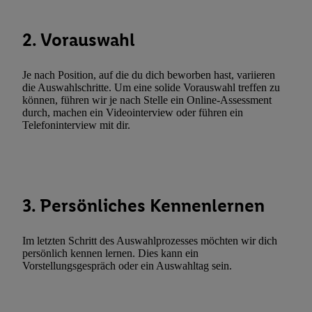
Verarbeitungen zu sämtlichen vorgenannten Zwecken unter Einbi
genannten Partner zu. Weitere Informationen, auch zur Speicherd
2. Vorauswahl
und zu Ihrem Recht, Ihre Einwilligung jederzeit mit Wirkung für 
widerrufen, finden Sie in unseren
Datenschutzbestimmungen
.
Die
Je nach Position, auf die du dich beworben hast, variieren
Sie hier.
Unter „Anpassen“ können Sie einzelne Verwendungszwe
die Auswahlschritte. Um eine solide Vorauswahl treffen zu
zulassen; das gilt auch für die nachfolgend schlagwortartig bena
können, führen wir je nach Stelle ein Online-Assessment
Funktionen im Rahmen des Einsatzes des IAB TCF für Werbung
durch, machen ein Videointerview oder führen ein
Telefoninterview mit dir.
Erfolgsmessung:
Gewährleistung der Sicherheit, Verhinderung und Aufdeckung v
Fehlerbehebung, Bereitstellung und Anzeige von Werbung und In
Abgleichung und Kombination von Daten aus unterschiedlichen 
Verknüpfung verschiedener Endgeräte, Identifikation von Geräte
3. Persönliches Kennenlernen
automatisch übermittelter Informationen, Messung des Erfolgs vo
Werbekampagnen durch TTD und Nutzung der Telekommunikatio
Im letzten Schritt des Auswahlprozesses möchten wir dich
Utiq-Technologie für digitales Marketing, sowie:
persönlich kennen lernen. Dies kann ein
Vorstellungsgespräch oder ein Auswahltag sein.
Verwendung genauer Standortdaten. Erstellung von Profilen für 
Werbung. Speichern von oder Zugriff auf Informationen auf ei
Entwicklung und Verbesserung der Angebote. Analyse von Zie