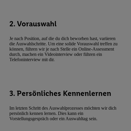
Techniken zulassen. Durch einen Klick auf „Zustimmen“ stimmen 
Verarbeitungen zu sämtlichen vorgenannten Zwecken unter Einbi
genannten Partner zu. Weitere Informationen, auch zur Speicherd
2. Vorauswahl
und zu Ihrem Recht, Ihre Einwilligung jederzeit mit Wirkung für 
widerrufen, finden Sie in unseren
Datenschutzbestimmungen
.
Die
Sie hier.
Unter „Anpassen“ können Sie einzelne Verwendungszwe
Je nach Position, auf die du dich beworben hast, variieren
zulassen; das gilt auch für die nachfolgend schlagwortartig bena
die Auswahlschritte. Um eine solide Vorauswahl treffen zu
können, führen wir je nach Stelle ein Online-Assessment
Funktionen im Rahmen des Einsatzes des IAB TCF für Werbung
durch, machen ein Videointerview oder führen ein
Erfolgsmessung:
Telefoninterview mit dir.
Gewährleistung der Sicherheit, Verhinderung und Aufdeckung v
Fehlerbehebung, Bereitstellung und Anzeige von Werbung und In
Abgleichung und Kombination von Daten aus unterschiedlichen 
Verknüpfung verschiedener Endgeräte, Identifikation von Geräte
3. Persönliches Kennenlernen
automatisch übermittelter Informationen, Messung des Erfolgs vo
Werbekampagnen durch TTD und Nutzung der Telekommunikatio
Utiq-Technologie für digitales Marketing, sowie:
Im letzten Schritt des Auswahlprozesses möchten wir dich
persönlich kennen lernen. Dies kann ein
Verwendung genauer Standortdaten. Erstellung von Profilen für 
Vorstellungsgespräch oder ein Auswahltag sein.
Werbung. Speichern von oder Zugriff auf Informationen auf ei
Entwicklung und Verbesserung der Angebote. Analyse von Zie