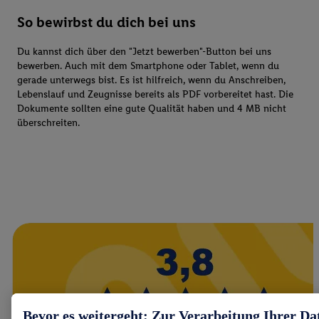
So bewirbst du dich bei uns
Du kannst dich über den "Jetzt bewerben"-Button bei uns
bewerben. Auch mit dem Smartphone oder Tablet, wenn du
gerade unterwegs bist. Es ist hilfreich, wenn du Anschreiben,
Lebenslauf und Zeugnisse bereits als PDF vorbereitet hast. Die
Dokumente sollten eine gute Qualität haben und 4 MB nicht
überschreiten.
Bevor es weitergeht: Zur Verarbeitung Ihrer Da