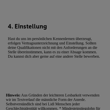
Statistiken oder Kombinationen von Daten aus verschiedenen Q
Verwendung reduzierter Daten zur Auswahl von Werbeanzeige
Werbeleistung. Verwendung von Profilen zur Auswahl personali
Werbung.
4. Einstellung
Liste der Partner (Lieferanten)
Hast du uns im persönlichen Kennenlernen überzeugt,
erfolgen Vertragsunterzeichnung und Einstellung. Sollten
deine Qualifikationen nicht mit den Anforderungen an die
Stelle übereinstimmen, kann es zu einer Absage kommen.
Du kannst dich aber gerne auf eine andere Stelle bewerben.
Hinweis:
Aus Gründen der leichteren Lesbarkeit verwenden
wir im Textverlauf die männliche Form der Anrede.
Selbstverständlich sind bei Lidl Menschen jeder
Geschlechtsidentität willkommen. * Mindesteinstiegslohn für