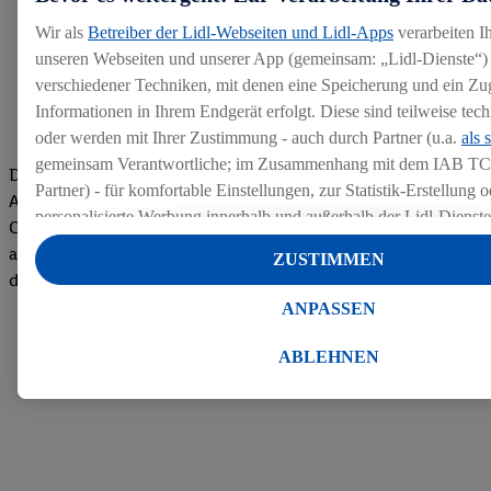
Wir als
Betreiber der Lidl-Webseiten und Lidl-Apps
verarbeiten I
unseren Webseiten und unserer App (gemeinsam: „Lidl-Dienste“) 
verschiedener Techniken, mit denen eine Speicherung und ein Zug
Informationen in Ihrem Endgerät erfolgt. Diese sind teilweise te
oder werden mit Ihrer Zustimmung - auch durch Partner (u.a.
als 
gemeinsam Verantwortliche; im Zusammenhang mit dem IAB TC
Die Bewertungen von aktuellen und ehemaligen Mitarbeitern,
Partner) - für komfortable Einstellungen, zur Statistik-Erstellung o
Azubis und externen Bewerbern haben uns zu einer Top
personalisierte Werbung innerhalb und außerhalb der Lidl-Dienst
Company gemacht. Wir freuen uns über unseren guten Score
Datenverarbeitungen für personalisierte Werbung werden durchge
auf dem Arbeitgeber-Bewertungsportal kununu.Hier geht's zu
ZUSTIMMEN
Werbung auszusteuern und um Dritten die Ausspielung von Werb
den Bewertungen
Lidl-Dienste über die Ihnen und Ihren Haushaltsangehörigen zug
ANPASSEN
Endgeräte zu ermöglichen. Sofern Sie Teilnehmer des Lidl Plus-
werden für diese Zwecke auch Daten aus Ihrem Filial-Kaufverhalte
ABLEHNEN
Zudem werden einem der o.g. Partner Daten über Ihr Kaufverhalte
Diensten zur Verfügung gestellt, damit dieser als
eigenständig Ver
Erfolg von Werbekampagnen seiner Auftraggeber messen kann.
Die Erstellung personalisierter Werbung basiert auf der Generier
Daten von anderen Diensten angereicherten Profilen. Dies umfasst