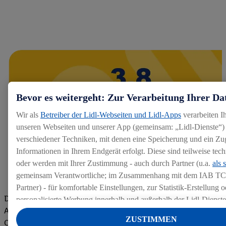
Bevor es weitergeht: Zur Verarbeitung Ihrer Da
Wir als
Betreiber der Lidl-Webseiten und Lidl-Apps
verarbeiten I
unseren Webseiten und unserer App (gemeinsam: „Lidl-Dienste“) 
verschiedener Techniken, mit denen eine Speicherung und ein Zug
Informationen in Ihrem Endgerät erfolgt. Diese sind teilweise te
oder werden mit Ihrer Zustimmung - auch durch Partner (u.a.
als 
gemeinsam Verantwortliche; im Zusammenhang mit dem IAB TC
Partner) - für komfortable Einstellungen, zur Statistik-Erstellung o
Die Bewertungen von aktuellen und ehemaligen Mitarbeitern,
personalisierte Werbung innerhalb und außerhalb der Lidl-Dienst
Azubis und externen Bewerbern haben uns zu einer Top
Datenverarbeitungen für personalisierte Werbung werden durchge
ZUSTIMMEN
Company gemacht. Wir freuen uns über unseren guten Score
Werbung auszusteuern und um Dritten die Ausspielung von Werb