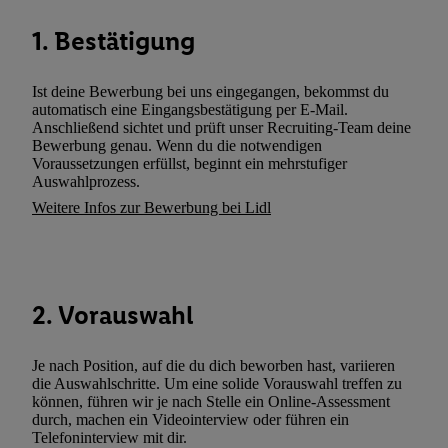
können. Sie können Ihre Einwilligung speziell zur Nutzung der U
1. Bestätigung
zusätzlich zur weiter unten erläuterten Möglichkeit, Ihre Einwilli
widerrufen - jederzeit auch über
das Datenschutzportal von Utiq
(„consenthub“)
oder über „Anpassen“/„Nutzung der Telekommunik
Ist deine Bewerbung bei uns eingegangen, bekommst du
Utiq-Technologie für digitales Marketing“ am unteren Ende diese
automatisch eine Eingangsbestätigung per E-Mail.
Anschließend sichtet und prüft unser Recruiting-Team deine
(nur für die Lidl-Dienste) widerrufen. Weitere Informationen finde
Bewerbung genau. Wenn du die notwendigen
den
Datenschutzbestimmungen von Utiq
.
Voraussetzungen erfüllst, beginnt ein mehrstufiger
Durch einen Klick auf „Ablehnen“ können Sie nur den Einsatz n
Auswahlprozess.
Techniken zulassen. Durch einen Klick auf „Zustimmen“ stimmen 
Weitere Infos zur Bewerbung bei Lidl
Verarbeitungen zu sämtlichen vorgenannten Zwecken unter Einbi
genannten Partner zu. Weitere Informationen, auch zur Speicherd
und zu Ihrem Recht, Ihre Einwilligung jederzeit mit Wirkung für 
widerrufen, finden Sie in unseren
Datenschutzbestimmungen
.
Die
2. Vorauswahl
Sie hier.
Unter „Anpassen“ können Sie einzelne Verwendungszwe
zulassen; das gilt auch für die nachfolgend schlagwortartig bena
Je nach Position, auf die du dich beworben hast, variieren
Funktionen im Rahmen des Einsatzes des IAB TCF für Werbung
die Auswahlschritte. Um eine solide Vorauswahl treffen zu
Erfolgsmessung:
können, führen wir je nach Stelle ein Online-Assessment
Gewährleistung der Sicherheit, Verhinderung und Aufdeckung v
durch, machen ein Videointerview oder führen ein
Telefoninterview mit dir.
Fehlerbehebung, Bereitstellung und Anzeige von Werbung und In