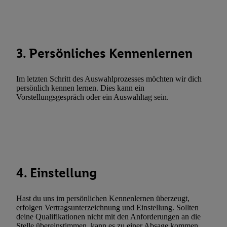
Abgleichung und Kombination von Daten aus unterschiedlichen 
Verknüpfung verschiedener Endgeräte, Identifikation von Geräte
automatisch übermittelter Informationen, Messung des Erfolgs vo
Werbekampagnen durch TTD und Nutzung der Telekommunikatio
3. Persönliches Kennenlernen
Utiq-Technologie für digitales Marketing, sowie:
Verwendung genauer Standortdaten. Erstellung von Profilen für 
Im letzten Schritt des Auswahlprozesses möchten wir dich
Werbung. Speichern von oder Zugriff auf Informationen auf ei
persönlich kennen lernen. Dies kann ein
Vorstellungsgespräch oder ein Auswahltag sein.
Entwicklung und Verbesserung der Angebote. Analyse von Zie
Statistiken oder Kombinationen von Daten aus verschiedenen Q
Verwendung reduzierter Daten zur Auswahl von Werbeanzeige
Werbeleistung. Verwendung von Profilen zur Auswahl personali
Werbung.
Liste der Partner (Lieferanten)
4. Einstellung
Hast du uns im persönlichen Kennenlernen überzeugt,
erfolgen Vertragsunterzeichnung und Einstellung. Sollten
deine Qualifikationen nicht mit den Anforderungen an die
Stelle übereinstimmen, kann es zu einer Absage kommen.