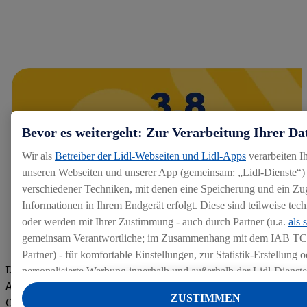
Bevor es weitergeht: Zur Verarbeitung Ihrer Da
Wir als
Betreiber der Lidl-Webseiten und Lidl-Apps
verarbeiten I
unseren Webseiten und unserer App (gemeinsam: „Lidl-Dienste“) 
verschiedener Techniken, mit denen eine Speicherung und ein Zug
Informationen in Ihrem Endgerät erfolgt. Diese sind teilweise te
oder werden mit Ihrer Zustimmung - auch durch Partner (u.a.
als 
gemeinsam Verantwortliche; im Zusammenhang mit dem IAB TC
Partner) - für komfortable Einstellungen, zur Statistik-Erstellung o
Die Bewertungen von aktuellen und ehemaligen Mitarbeitern,
personalisierte Werbung innerhalb und außerhalb der Lidl-Dienst
Azubis und externen Bewerbern haben uns zu einer Top
Datenverarbeitungen für personalisierte Werbung werden durchge
ZUSTIMMEN
Company gemacht. Wir freuen uns über unseren guten Score
Werbung auszusteuern und um Dritten die Ausspielung von Werb