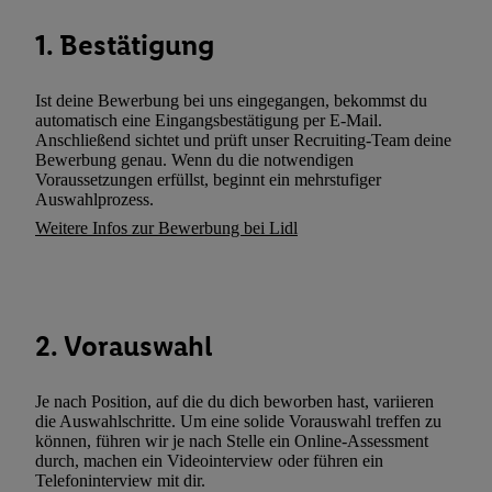
können. Sie können Ihre Einwilligung speziell zur Nutzung der U
1. Bestätigung
zusätzlich zur weiter unten erläuterten Möglichkeit, Ihre Einwilli
widerrufen - jederzeit auch über
das Datenschutzportal von Utiq
(„consenthub“)
oder über „Anpassen“/„Nutzung der Telekommunik
Ist deine Bewerbung bei uns eingegangen, bekommst du
Utiq-Technologie für digitales Marketing“ am unteren Ende diese
automatisch eine Eingangsbestätigung per E-Mail.
Anschließend sichtet und prüft unser Recruiting-Team deine
(nur für die Lidl-Dienste) widerrufen. Weitere Informationen finde
Bewerbung genau. Wenn du die notwendigen
den
Datenschutzbestimmungen von Utiq
.
Voraussetzungen erfüllst, beginnt ein mehrstufiger
Durch einen Klick auf „Ablehnen“ können Sie nur den Einsatz n
Auswahlprozess.
Techniken zulassen. Durch einen Klick auf „Zustimmen“ stimmen 
Weitere Infos zur Bewerbung bei Lidl
Verarbeitungen zu sämtlichen vorgenannten Zwecken unter Einbi
genannten Partner zu. Weitere Informationen, auch zur Speicherd
und zu Ihrem Recht, Ihre Einwilligung jederzeit mit Wirkung für 
widerrufen, finden Sie in unseren
Datenschutzbestimmungen
.
Die
2. Vorauswahl
Sie hier.
Unter „Anpassen“ können Sie einzelne Verwendungszwe
zulassen; das gilt auch für die nachfolgend schlagwortartig bena
Je nach Position, auf die du dich beworben hast, variieren
Funktionen im Rahmen des Einsatzes des IAB TCF für Werbung
die Auswahlschritte. Um eine solide Vorauswahl treffen zu
Erfolgsmessung:
können, führen wir je nach Stelle ein Online-Assessment
Gewährleistung der Sicherheit, Verhinderung und Aufdeckung v
durch, machen ein Videointerview oder führen ein
Telefoninterview mit dir.
Fehlerbehebung, Bereitstellung und Anzeige von Werbung und In