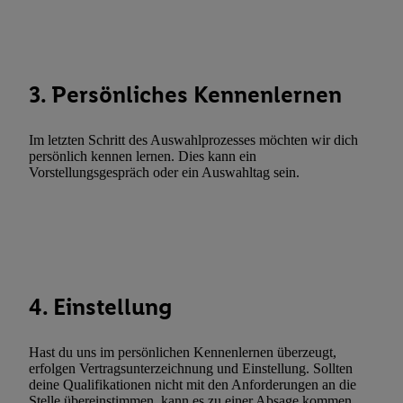
Abgleichung und Kombination von Daten aus unterschiedlichen 
Verknüpfung verschiedener Endgeräte, Identifikation von Geräte
automatisch übermittelter Informationen, Messung des Erfolgs vo
Werbekampagnen durch TTD und Nutzung der Telekommunikatio
3. Persönliches Kennenlernen
Utiq-Technologie für digitales Marketing, sowie:
Verwendung genauer Standortdaten. Erstellung von Profilen für 
Im letzten Schritt des Auswahlprozesses möchten wir dich
Werbung. Speichern von oder Zugriff auf Informationen auf ei
persönlich kennen lernen. Dies kann ein
Vorstellungsgespräch oder ein Auswahltag sein.
Entwicklung und Verbesserung der Angebote. Analyse von Zie
Statistiken oder Kombinationen von Daten aus verschiedenen Q
Verwendung reduzierter Daten zur Auswahl von Werbeanzeige
Werbeleistung. Verwendung von Profilen zur Auswahl personali
Werbung.
Liste der Partner (Lieferanten)
4. Einstellung
Hast du uns im persönlichen Kennenlernen überzeugt,
erfolgen Vertragsunterzeichnung und Einstellung. Sollten
deine Qualifikationen nicht mit den Anforderungen an die
Stelle übereinstimmen, kann es zu einer Absage kommen.