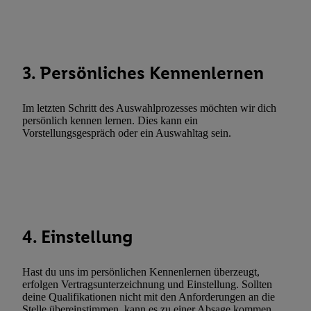
Abgleichung und Kombination von Daten aus unterschiedlichen 
Verknüpfung verschiedener Endgeräte, Identifikation von Geräte
automatisch übermittelter Informationen, Messung des Erfolgs vo
Werbekampagnen durch TTD und Nutzung der Telekommunikatio
3. Persönliches Kennenlernen
Utiq-Technologie für digitales Marketing, sowie:
Verwendung genauer Standortdaten. Erstellung von Profilen für 
Im letzten Schritt des Auswahlprozesses möchten wir dich
Werbung. Speichern von oder Zugriff auf Informationen auf ei
persönlich kennen lernen. Dies kann ein
Vorstellungsgespräch oder ein Auswahltag sein.
Entwicklung und Verbesserung der Angebote. Analyse von Zie
Statistiken oder Kombinationen von Daten aus verschiedenen Q
Verwendung reduzierter Daten zur Auswahl von Werbeanzeige
Werbeleistung. Verwendung von Profilen zur Auswahl personali
Werbung.
Liste der Partner (Lieferanten)
4. Einstellung
Hast du uns im persönlichen Kennenlernen überzeugt,
erfolgen Vertragsunterzeichnung und Einstellung. Sollten
deine Qualifikationen nicht mit den Anforderungen an die
Stelle übereinstimmen, kann es zu einer Absage kommen.