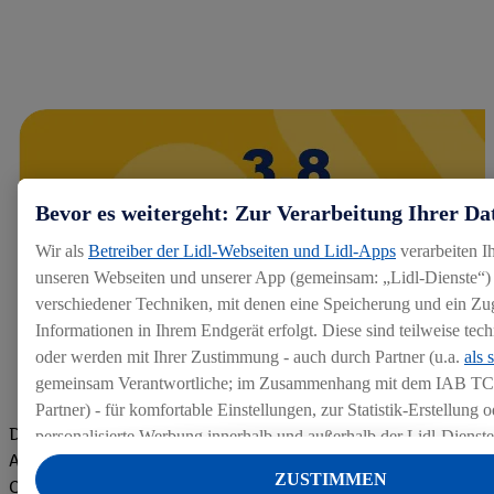
Bevor es weitergeht: Zur Verarbeitung Ihrer Da
Wir als
Betreiber der Lidl-Webseiten und Lidl-Apps
verarbeiten I
unseren Webseiten und unserer App (gemeinsam: „Lidl-Dienste“) 
verschiedener Techniken, mit denen eine Speicherung und ein Zug
Informationen in Ihrem Endgerät erfolgt. Diese sind teilweise te
oder werden mit Ihrer Zustimmung - auch durch Partner (u.a.
als 
gemeinsam Verantwortliche; im Zusammenhang mit dem IAB TC
Partner) - für komfortable Einstellungen, zur Statistik-Erstellung o
Die Bewertungen von aktuellen und ehemaligen Mitarbeitern,
personalisierte Werbung innerhalb und außerhalb der Lidl-Dienst
Azubis und externen Bewerbern haben uns zu einer Top
Datenverarbeitungen für personalisierte Werbung werden durchge
ZUSTIMMEN
Company gemacht. Wir freuen uns über unseren guten Score
Werbung auszusteuern und um Dritten die Ausspielung von Werb