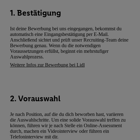
können. Sie können Ihre Einwilligung speziell zur Nutzung der U
1. Bestätigung
zusätzlich zur weiter unten erläuterten Möglichkeit, Ihre Einwilli
widerrufen - jederzeit auch über
das Datenschutzportal von Utiq
(„consenthub“)
oder über „Anpassen“/„Nutzung der Telekommunik
Ist deine Bewerbung bei uns eingegangen, bekommst du
Utiq-Technologie für digitales Marketing“ am unteren Ende diese
automatisch eine Eingangsbestätigung per E-Mail.
Anschließend sichtet und prüft unser Recruiting-Team deine
(nur für die Lidl-Dienste) widerrufen. Weitere Informationen finde
Bewerbung genau. Wenn du die notwendigen
den
Datenschutzbestimmungen von Utiq
.
Voraussetzungen erfüllst, beginnt ein mehrstufiger
Durch einen Klick auf „Ablehnen“ können Sie nur den Einsatz n
Auswahlprozess.
Techniken zulassen. Durch einen Klick auf „Zustimmen“ stimmen 
Weitere Infos zur Bewerbung bei Lidl
Verarbeitungen zu sämtlichen vorgenannten Zwecken unter Einbi
genannten Partner zu. Weitere Informationen, auch zur Speicherd
und zu Ihrem Recht, Ihre Einwilligung jederzeit mit Wirkung für 
widerrufen, finden Sie in unseren
Datenschutzbestimmungen
.
Die
2. Vorauswahl
Sie hier.
Unter „Anpassen“ können Sie einzelne Verwendungszwe
zulassen; das gilt auch für die nachfolgend schlagwortartig bena
Je nach Position, auf die du dich beworben hast, variieren
Funktionen im Rahmen des Einsatzes des IAB TCF für Werbung
die Auswahlschritte. Um eine solide Vorauswahl treffen zu
Erfolgsmessung:
können, führen wir je nach Stelle ein Online-Assessment
Gewährleistung der Sicherheit, Verhinderung und Aufdeckung v
durch, machen ein Videointerview oder führen ein
Telefoninterview mit dir.
Fehlerbehebung, Bereitstellung und Anzeige von Werbung und In