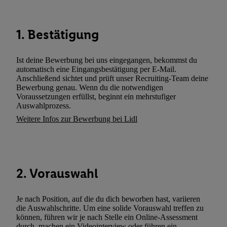
Dritten betrieben werden, damit wir Ihnen dort personalisierte W
können. Sie können Ihre Einwilligung speziell zur Nutzung der U
zusätzlich zur weiter unten erläuterten Möglichkeit, Ihre Einwilli
1. Bestätigung
widerrufen - jederzeit auch über
das Datenschutzportal von Utiq
(„consenthub“)
oder über „Anpassen“/„Nutzung der Telekommunik
Ist deine Bewerbung bei uns eingegangen, bekommst du
Utiq-Technologie für digitales Marketing“ am unteren Ende diese
automatisch eine Eingangsbestätigung per E-Mail.
(nur für die Lidl-Dienste) widerrufen. Weitere Informationen finde
Anschließend sichtet und prüft unser Recruiting-Team deine
Bewerbung genau. Wenn du die notwendigen
den
Datenschutzbestimmungen von Utiq
.
Voraussetzungen erfüllst, beginnt ein mehrstufiger
Durch einen Klick auf „Ablehnen“ können Sie nur den Einsatz n
Auswahlprozess.
Techniken zulassen. Durch einen Klick auf „Zustimmen“ stimmen 
Weitere Infos zur Bewerbung bei Lidl
Verarbeitungen zu sämtlichen vorgenannten Zwecken unter Einbi
genannten Partner zu. Weitere Informationen, auch zur Speicherd
und zu Ihrem Recht, Ihre Einwilligung jederzeit mit Wirkung für 
widerrufen, finden Sie in unseren
Datenschutzbestimmungen
.
Die
2. Vorauswahl
Sie hier.
Unter „Anpassen“ können Sie einzelne Verwendungszwe
zulassen; das gilt auch für die nachfolgend schlagwortartig bena
Funktionen im Rahmen des Einsatzes des IAB TCF für Werbung
Je nach Position, auf die du dich beworben hast, variieren
die Auswahlschritte. Um eine solide Vorauswahl treffen zu
Erfolgsmessung:
können, führen wir je nach Stelle ein Online-Assessment
Gewährleistung der Sicherheit, Verhinderung und Aufdeckung v
durch, machen ein Videointerview oder führen ein