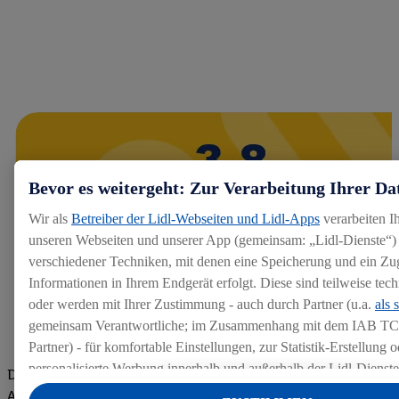
Bevor es weitergeht: Zur Verarbeitung Ihrer Da
Wir als
Betreiber der Lidl-Webseiten und Lidl-Apps
verarbeiten I
unseren Webseiten und unserer App (gemeinsam: „Lidl-Dienste“) 
verschiedener Techniken, mit denen eine Speicherung und ein Zug
Informationen in Ihrem Endgerät erfolgt. Diese sind teilweise te
oder werden mit Ihrer Zustimmung - auch durch Partner (u.a.
als 
gemeinsam Verantwortliche; im Zusammenhang mit dem IAB TC
Partner) - für komfortable Einstellungen, zur Statistik-Erstellung o
personalisierte Werbung innerhalb und außerhalb der Lidl-Dienst
Die Bewertungen von aktuellen und ehemaligen Mitarbeitern,
Datenverarbeitungen für personalisierte Werbung werden durchge
Azubis und externen Bewerbern haben uns zu einer Top