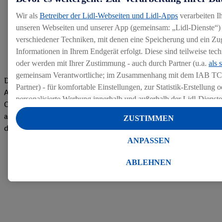
Wir als
Betreiber der Lidl-Webseiten und Lidl-Apps
verarbeiten I
unseren Webseiten und unserer App (gemeinsam: „Lidl-Dienste“) 
verschiedener Techniken, mit denen eine Speicherung und ein Zug
Informationen in Ihrem Endgerät erfolgt. Diese sind teilweise te
oder werden mit Ihrer Zustimmung - auch durch Partner (u.a.
als 
gemeinsam Verantwortliche; im Zusammenhang mit dem IAB TC
Die Bewertungen von aktuellen und ehemaligen Mitarbeitern,
Partner) - für komfortable Einstellungen, zur Statistik-Erstellung o
Azubis und externen Bewerbern haben uns zu einer Top
personalisierte Werbung innerhalb und außerhalb der Lidl-Dienst
Company gemacht. Wir freuen uns über unseren guten Score
Datenverarbeitungen für personalisierte Werbung werden durchge
auf dem Arbeitgeber-Bewertungsportal kununu.Hier geht's zu
ZUSTIMMEN
Werbung auszusteuern und um Dritten die Ausspielung von Werb
den Bewertungen
Lidl-Dienste über die Ihnen und Ihren Haushaltsangehörigen zug
ANPASSEN
Endgeräte zu ermöglichen. Sofern Sie Teilnehmer des Lidl Plus-
werden für diese Zwecke auch Daten aus Ihrem Filial-Kaufverhalte
ABLEHNEN
Zudem werden einem der o.g. Partner Daten über Ihr Kaufverhalte
Diensten zur Verfügung gestellt, damit dieser als
eigenständig Ver
Erfolg von Werbekampagnen seiner Auftraggeber messen kann.
Die Erstellung personalisierter Werbung basiert auf der Generier
Daten von anderen Diensten angereicherten Profilen. Dies umfasst