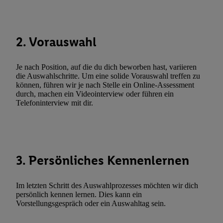
Techniken zulassen. Durch einen Klick auf „Zustimmen“ stimmen 
Verarbeitungen zu sämtlichen vorgenannten Zwecken unter Einbi
genannten Partner zu. Weitere Informationen, auch zur Speicherd
2. Vorauswahl
und zu Ihrem Recht, Ihre Einwilligung jederzeit mit Wirkung für 
widerrufen, finden Sie in unseren
Datenschutzbestimmungen
.
Die
Sie hier.
Unter „Anpassen“ können Sie einzelne Verwendungszwe
Je nach Position, auf die du dich beworben hast, variieren
zulassen; das gilt auch für die nachfolgend schlagwortartig bena
die Auswahlschritte. Um eine solide Vorauswahl treffen zu
können, führen wir je nach Stelle ein Online-Assessment
Funktionen im Rahmen des Einsatzes des IAB TCF für Werbung
durch, machen ein Videointerview oder führen ein
Erfolgsmessung:
Telefoninterview mit dir.
Gewährleistung der Sicherheit, Verhinderung und Aufdeckung v
Fehlerbehebung, Bereitstellung und Anzeige von Werbung und In
Abgleichung und Kombination von Daten aus unterschiedlichen 
Verknüpfung verschiedener Endgeräte, Identifikation von Geräte
3. Persönliches Kennenlernen
automatisch übermittelter Informationen, Messung des Erfolgs vo
Werbekampagnen durch TTD und Nutzung der Telekommunikatio
Utiq-Technologie für digitales Marketing, sowie:
Im letzten Schritt des Auswahlprozesses möchten wir dich
persönlich kennen lernen. Dies kann ein
Verwendung genauer Standortdaten. Erstellung von Profilen für 
Vorstellungsgespräch oder ein Auswahltag sein.
Werbung. Speichern von oder Zugriff auf Informationen auf ei