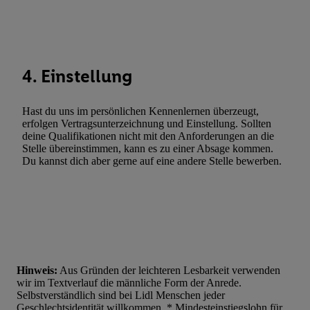
Entwicklung und Verbesserung der Angebote. Analyse von Zie
Statistiken oder Kombinationen von Daten aus verschiedenen Q
Verwendung reduzierter Daten zur Auswahl von Werbeanzeige
Werbeleistung. Verwendung von Profilen zur Auswahl personali
Werbung.
4. Einstellung
Liste der Partner (Lieferanten)
Hast du uns im persönlichen Kennenlernen überzeugt,
erfolgen Vertragsunterzeichnung und Einstellung. Sollten
deine Qualifikationen nicht mit den Anforderungen an die
Stelle übereinstimmen, kann es zu einer Absage kommen.
Du kannst dich aber gerne auf eine andere Stelle bewerben.
Hinweis:
Aus Gründen der leichteren Lesbarkeit verwenden
wir im Textverlauf die männliche Form der Anrede.
Selbstverständlich sind bei Lidl Menschen jeder
Geschlechtsidentität willkommen. * Mindesteinstiegslohn für