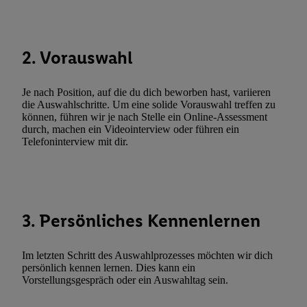
Techniken zulassen. Durch einen Klick auf „Zustimmen“ stimmen 
Verarbeitungen zu sämtlichen vorgenannten Zwecken unter Einbi
genannten Partner zu. Weitere Informationen, auch zur Speicherd
2. Vorauswahl
und zu Ihrem Recht, Ihre Einwilligung jederzeit mit Wirkung für 
widerrufen, finden Sie in unseren
Datenschutzbestimmungen
.
Die
Sie hier.
Unter „Anpassen“ können Sie einzelne Verwendungszwe
Je nach Position, auf die du dich beworben hast, variieren
zulassen; das gilt auch für die nachfolgend schlagwortartig bena
die Auswahlschritte. Um eine solide Vorauswahl treffen zu
können, führen wir je nach Stelle ein Online-Assessment
Funktionen im Rahmen des Einsatzes des IAB TCF für Werbung
durch, machen ein Videointerview oder führen ein
Erfolgsmessung:
Telefoninterview mit dir.
Gewährleistung der Sicherheit, Verhinderung und Aufdeckung v
Fehlerbehebung, Bereitstellung und Anzeige von Werbung und In
Abgleichung und Kombination von Daten aus unterschiedlichen 
Verknüpfung verschiedener Endgeräte, Identifikation von Geräte
3. Persönliches Kennenlernen
automatisch übermittelter Informationen, Messung des Erfolgs vo
Werbekampagnen durch TTD und Nutzung der Telekommunikatio
Utiq-Technologie für digitales Marketing, sowie:
Im letzten Schritt des Auswahlprozesses möchten wir dich
persönlich kennen lernen. Dies kann ein
Verwendung genauer Standortdaten. Erstellung von Profilen für 
Vorstellungsgespräch oder ein Auswahltag sein.
Werbung. Speichern von oder Zugriff auf Informationen auf ei