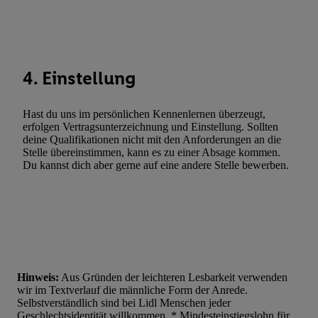
Entwicklung und Verbesserung der Angebote. Analyse von Zie
Statistiken oder Kombinationen von Daten aus verschiedenen Q
Verwendung reduzierter Daten zur Auswahl von Werbeanzeige
Werbeleistung. Verwendung von Profilen zur Auswahl personali
Werbung.
4. Einstellung
Liste der Partner (Lieferanten)
Hast du uns im persönlichen Kennenlernen überzeugt,
erfolgen Vertragsunterzeichnung und Einstellung. Sollten
deine Qualifikationen nicht mit den Anforderungen an die
Stelle übereinstimmen, kann es zu einer Absage kommen.
Du kannst dich aber gerne auf eine andere Stelle bewerben.
Hinweis:
Aus Gründen der leichteren Lesbarkeit verwenden
wir im Textverlauf die männliche Form der Anrede.
Selbstverständlich sind bei Lidl Menschen jeder
Geschlechtsidentität willkommen. * Mindesteinstiegslohn für