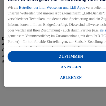
Wir als
Betreiber der Lidl-Webseiten und Lidl-Apps
verarbeiten I
unseren Webseiten und unserer App (gemeinsam: „Lidl-Dienste“) 
verschiedener Techniken, mit denen eine Speicherung und ein Zug
Informationen in Ihrem Endgerät erfolgt. Diese sind teilweise te
oder werden mit Ihrer Zustimmung - auch durch Partner (u.a.
als 
gemeinsam Verantwortliche; im Zusammenhang mit dem IAB TC
Die Bewertungen von aktuellen und ehemaligen Mitarbeitern,
Partner) - für komfortable Einstellungen, zur Statistik-Erstellung o
Azubis und externen Bewerbern haben uns zu einer Top
personalisierte Werbung innerhalb und außerhalb der Lidl-Dienst
Company gemacht. Wir freuen uns über unseren guten Score
Datenverarbeitungen für personalisierte Werbung werden durchge
auf dem Arbeitgeber-Bewertungsportal kununu.Hier geht's zu
ZUSTIMMEN
Werbung auszusteuern und um Dritten die Ausspielung von Werb
den Bewertungen
Lidl-Dienste über die Ihnen und Ihren Haushaltsangehörigen zug
ANPASSEN
Endgeräte zu ermöglichen. Sofern Sie Teilnehmer des Lidl Plus-
werden für diese Zwecke auch Daten aus Ihrem Filial-Kaufverhalte
ABLEHNEN
Zudem werden einem der o.g. Partner Daten über Ihr Kaufverhalte
Diensten zur Verfügung gestellt, damit dieser als
eigenständig Ver
Erfolg von Werbekampagnen seiner Auftraggeber messen kann.
Die Erstellung personalisierter Werbung basiert auf der Generier
Daten von anderen Diensten angereicherten Profilen. Dies umfasst